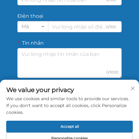
Điện thoại
Mã
0/100
Tin nhắn
0/1000
We value your privacy
Gửi
We use cookies and similar tools to provide our services.
If you don't want to accept all cookies, click Personalize
cookies.
Accept all
Bản quyền © 2026 Công ty TNHH Công nghệ Thể
thao Trung Quốc Shengshi Thiên Tân. Bảo lưu mọi
Personalize cookies