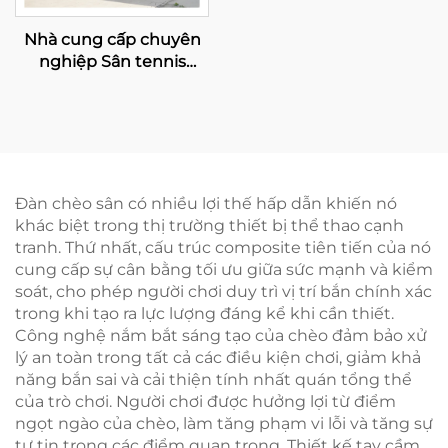
Nhà cung cấp chuyên
nghiệp Sân tennis
Padel mạ kẽm nóng có
mái che Chất lượng cao
cấp Sân Paddle toàn
cảnh ngoài trời Mái che
006
Đàn chèo sân có nhiều lợi thế hấp dẫn khiến nó
khác biệt trong thị trường thiết bị thể thao cạnh
tranh. Thứ nhất, cấu trúc composite tiên tiến của nó
cung cấp sự cân bằng tối ưu giữa sức mạnh và kiểm
soát, cho phép người chơi duy trì vị trí bắn chính xác
trong khi tạo ra lực lượng đáng kể khi cần thiết.
Công nghệ nắm bắt sáng tạo của chèo đảm bảo xử
lý an toàn trong tất cả các điều kiện chơi, giảm khả
năng bắn sai và cải thiện tính nhất quán tổng thể
của trò chơi. Người chơi được hưởng lợi từ điểm
ngọt ngào của chèo, làm tăng phạm vi lỗi và tăng sự
tự tin trong các điểm quan trọng. Thiết kế tay cầm