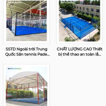
SSTD Ngoài trời Trung
CHẤT LƯỢNG CAO Thiết
Quốc Sân tennis Padel
bị thể thao an toàn lắp
toàn cảnh Nhà sản xuất
ráp Sân tennis Padel
chuyên nghiệp Kinh
toàn cảnh 2024 Thiết kế
điển Sân Padel Công
tuyệt vời Sân Paddle
nghệ tiên tiến cho Câu
ngoài trời 003
lạc bộ Padel 001-2