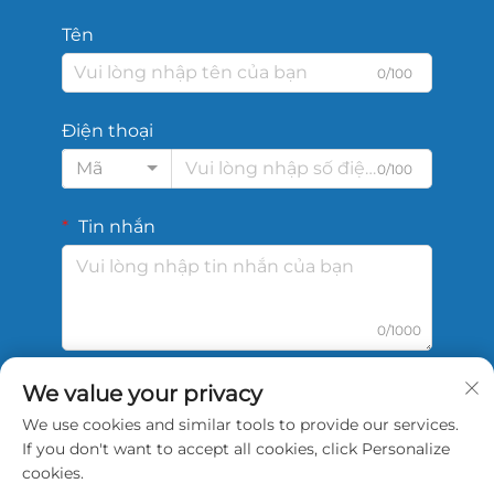
Tên
0/100
Điện thoại
Mã
0/100
Tin nhắn
0/1000
We value your privacy
Gửi
We use cookies and similar tools to provide our services.
If you don't want to accept all cookies, click Personalize
cookies.