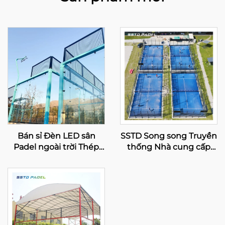
Bán sỉ Đèn LED sân
SSTD Song song Truyền
Padel ngoài trời Thép
thống Nhà cung cấp
mạ kẽm nóng Toàn
Sân tennis Padel
cảnh sân Paddle 001-1
Supplier WPT Đèn LED
Classic Sân Padel ngoài
trời 002