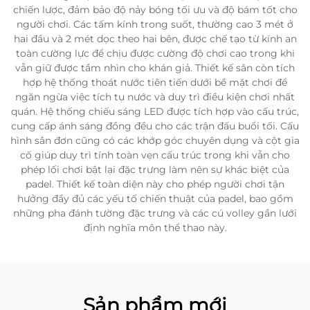
chiến lược, đảm bảo độ nảy bóng tối ưu và độ bám tốt cho
người chơi. Các tấm kính trong suốt, thường cao 3 mét ở
hai đầu và 2 mét dọc theo hai bên, được chế tạo từ kính an
toàn cường lực để chịu được cường độ chơi cao trong khi
vẫn giữ được tầm nhìn cho khán giả. Thiết kế sân còn tích
hợp hệ thống thoát nước tiên tiến dưới bề mặt chơi để
ngăn ngừa việc tích tụ nước và duy trì điều kiện chơi nhất
quán. Hệ thống chiếu sáng LED được tích hợp vào cấu trúc,
cung cấp ánh sáng đồng đều cho các trận đấu buổi tối. Cấu
hình sân đơn cũng có các khớp góc chuyên dụng và cột gia
cố giúp duy trì tính toàn vẹn cấu trúc trong khi vẫn cho
phép lối chơi bật lại đặc trưng làm nên sự khác biệt của
padel. Thiết kế toàn diện này cho phép người chơi tận
hưởng đầy đủ các yếu tố chiến thuật của padel, bao gồm
những pha đánh tường đặc trưng và các cú volley gần lưới
định nghĩa môn thể thao này.
Sản phẩm mới