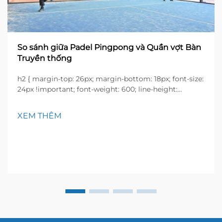
So sánh giữa Padel Pingpong và Quần vợt Bàn
Truyền thống
h2 { margin-top: 26px; margin-bottom: 18px; font-size:
24px !important; font-weight: 600; line-height:
normal; } h3 { margin-top: 26px; margin-bottom: 18px;
font-size: 20px !important; font-weight: 600; line-
XEM THÊM
height: ...}