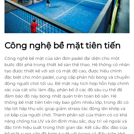
Công nghệ bề mặt tiên tiến
Công nghệ bề mặt của sân đơn padel đại diện cho một
bước đột phá trong thiết kế sàn thể thao. Hệ thống cỏ nhân
tạo được thiết kế với sợi có mật độ cao, được hiệu chỉnh
đặc biệt cho môn padel, cung cấp phản hồi bóng và chuyển
động người chơi tối ưu. Bề mặt này tích hợp hỗn hợp chính
xác của cát silic làm đầy, phân bố ở các độ sâu cụ thể để
đảm bảo độ nảy bóng nhất quán trên toàn bộ sân. Hệ
thống bề mặt tiên tiến này bao gồm nhiều lớp, trong đó có
lớp lót hấp thụ sốc giúp giảm stress tác động lên khớp và
cơ bắp của người chơi. Thành phần sợi của thảm cỏ có khả
năng chống tia UV và ổn định màu sắc, duy trì vẻ ngoài và
đặc tính hiệu suất trong thời gian dài. Kết cấu độc đáo của
bề mặt cung cấp độ bám tuyệt vời trong cả điều kiện khô