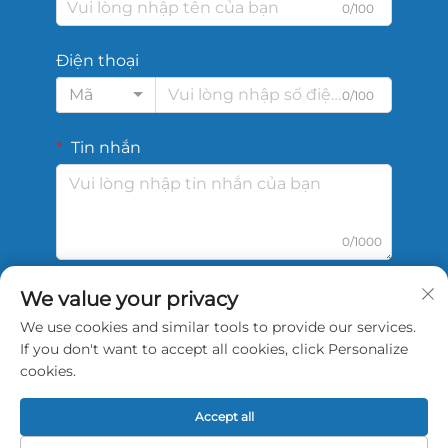
0/100
Điện thoại
Mã
0/100
Tin nhắn
0/1000
We value your privacy
Gửi
We use cookies and similar tools to provide our services.
If you don't want to accept all cookies, click Personalize
cookies.
Accept all
Bản quyền © 2026 Công ty TNHH Công nghệ Thể
thao Trung Quốc Shengshi Thiên Tân. Bảo lưu mọi