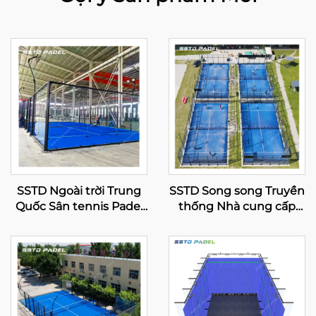
SSTD Ngoài trời Trung
SSTD Song song Truyền
Quốc Sân tennis Padel
thống Nhà cung cấp
toàn cảnh Nhà sản xuất
Sân tennis Padel
chuyên nghiệp Kinh
Supplier WPT Đèn LED
điển Sân Padel Công
Classic Sân Padel ngoài
nghệ tiên tiến cho Câu
trời 002
lạc bộ Padel 001-2