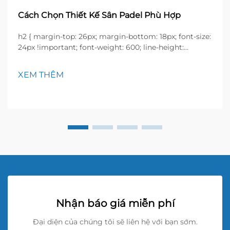
Cách Chọn Thiết Kế Sân Padel Phù Hợp
h2 { margin-top: 26px; margin-bottom: 18px; font-size:
24px !important; font-weight: 600; line-height:
normal; } h3 { margin-top: 26px; margin-bottom: 18px;
font-size: 20px !important; font-weight: 600; line-
XEM THÊM
height: ...}
Nhận báo giá miễn phí
Đại diện của chúng tôi sẽ liên hệ với bạn sớm.