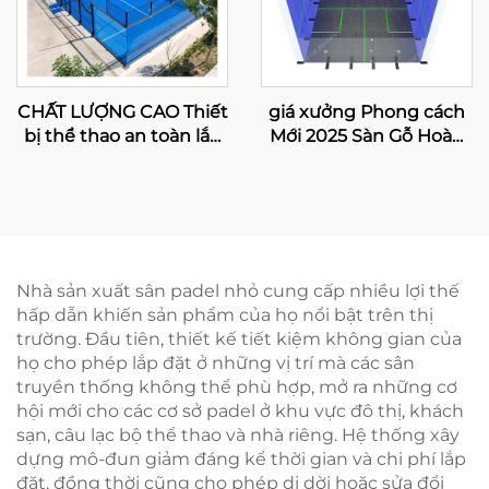
CHẤT LƯỢNG CAO Thiết
giá xưởng Phong cách
bị thể thao an toàn lắp
Mới 2025 Sàn Gỗ Hoàn
ráp Sân tennis Padel
Toàn Kính Cường Lực
toàn cảnh 2024 Thiết kế
Trong Nhà Sân Bóng
tuyệt vời Sân Paddle
Bàn Đôi
ngoài trời 003
Nhà sản xuất sân padel nhỏ cung cấp nhiều lợi thế
hấp dẫn khiến sản phẩm của họ nổi bật trên thị
trường. Đầu tiên, thiết kế tiết kiệm không gian của
họ cho phép lắp đặt ở những vị trí mà các sân
truyền thống không thể phù hợp, mở ra những cơ
hội mới cho các cơ sở padel ở khu vực đô thị, khách
sạn, câu lạc bộ thể thao và nhà riêng. Hệ thống xây
dựng mô-đun giảm đáng kể thời gian và chi phí lắp
đặt, đồng thời cũng cho phép di dời hoặc sửa đổi