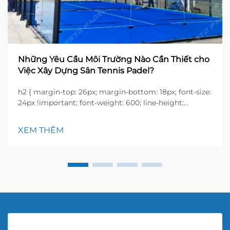
Những Yêu Cầu Môi Trường Nào Cần Thiết cho
Việc Xây Dựng Sân Tennis Padel?
h2 { margin-top: 26px; margin-bottom: 18px; font-size:
24px !important; font-weight: 600; line-height:
normal; } h3 { margin-top: 26px; margin-bottom: 18px;
font-size: 20px !important; font-weight: 600; line-
XEM THÊM
height: ...}