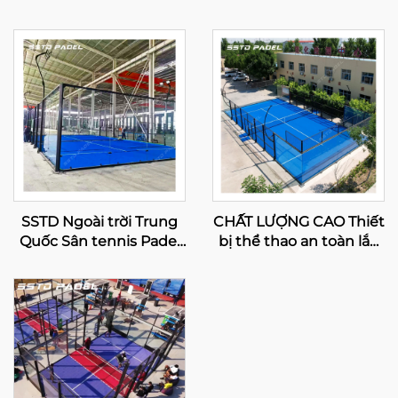
SSTD Ngoài trời Trung
CHẤT LƯỢNG CAO Thiết
Quốc Sân tennis Padel
bị thể thao an toàn lắp
toàn cảnh Nhà sản xuất
ráp Sân tennis Padel
chuyên nghiệp Kinh
toàn cảnh 2024 Thiết kế
điển Sân Padel Công
tuyệt vời Sân Paddle
nghệ tiên tiến cho Câu
ngoài trời 003
lạc bộ Padel 001-2