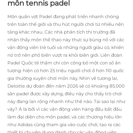
môn tennis padel
Môn quần vợt Padel đang phát triển nhanh chóng
trên toàn thế giới và thu hút người chơi từ nhiều nền
tảng khác nhau. Các nhà phân tích thị trường đã
nhận thấy môn thể thao này thực sự bùng nổ với các
vận động viên trẻ tuổi và những người giàu có, khiến
nó trở nên phổ biến vượt ra khỏi biên giới. Liên đoàn
Padel Quốc tế thậm chí còn công bố một con số ấn
tượng: hiện có hơn 25 triệu người chơi ở hơn 110 quốc
gia thường xuyên chơi môn này. Nhìn về tương lai,
Deloitte dự đoán đến năm 2026 sẽ có khoảng 85.000
sân padel được xây dựng, điều này cho thấy trò chơi
này đang lan rộng nhanh như thế nào. Tại sao lại như
vậy? À là bởi vì các vận động viên hàng đầu bắt đầu
làm đại diện cho môn padel, và các thương hiệu lớn
như Adidas cũng tham gia vào cuộc chơi, tạo ra các
thiết bị chuyên dụng dành cho các vận động viên