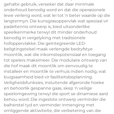
gehalte gebruik, verseker dat daar minimale
onderhoud benodig word en dat die operasionele
lewe verleng word, wat lei tot 'n beter waarde op die
langtermyn. Die kunsgrasoppervlak wat spesiaal vir
padeltennis ontwerp is, bied uitsonderlike
speelkenmerke terwyl dit minder onderhoud
benodig in vergelyking met tradisionele
hofoppervlakke. Die geïntegreerde LED-
beligtingstelsel maak verlengde bedryfstye
moontlik, wat die inkomstepotensiaal en toegang
tot spelers maksimeer. Die modulaire ontwerp van
die hof maak dit moontlik om eenvoudig te
installeer en moontlik te verhuis indien nodig, wat
buigsaamheid bied vir fasiliteitsbeplanning.
Veiligheidsfunksies, insluitende afgeronde hoeke
en behoorlik gespanne gaas, skep 'n veilige
speelomgewing terwyl die sport se dinamiese aard
behou word. Die ingeslote ontwerp verminder die
balherstel tyd en verminder inmenging met
omliggende aktiwiteite, die verbetering van die