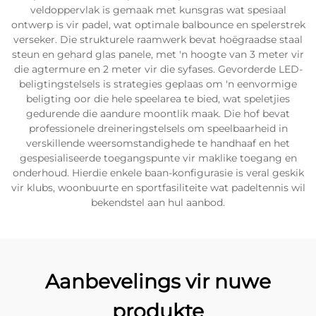
veldoppervlak is gemaak met kunsgras wat spesiaal
ontwerp is vir padel, wat optimale balbounce en spelerstrek
verseker. Die strukturele raamwerk bevat hoëgraadse staal
steun en gehard glas panele, met 'n hoogte van 3 meter vir
die agtermure en 2 meter vir die syfases. Gevorderde LED-
beligtingstelsels is strategies geplaas om 'n eenvormige
beligting oor die hele speelarea te bied, wat speletjies
gedurende die aandure moontlik maak. Die hof bevat
professionele dreineringstelsels om speelbaarheid in
verskillende weersomstandighede te handhaaf en het
gespesialiseerde toegangspunte vir maklike toegang en
onderhoud. Hierdie enkele baan-konfigurasie is veral geskik
vir klubs, woonbuurte en sportfasiliteite wat padeltennis wil
bekendstel aan hul aanbod.
Aanbevelings vir nuwe
produkte