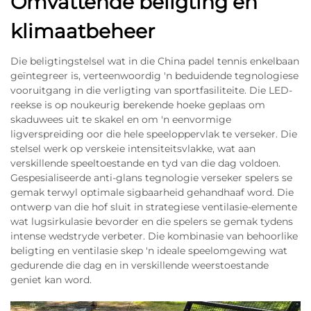
Omvattende beligting en
klimaatbeheer
Die beligtingstelsel wat in die China padel tennis enkelbaan
geïntegreer is, verteenwoordig 'n beduidende tegnologiese
vooruitgang in die verligting van sportfasiliteite. Die LED-
reekse is op noukeurig berekende hoeke geplaas om
skaduwees uit te skakel en om 'n eenvormige
ligverspreiding oor die hele speeloppervlak te verseker. Die
stelsel werk op verskeie intensiteitsvlakke, wat aan
verskillende speeltoestande en tyd van die dag voldoen.
Gespesialiseerde anti-glans tegnologie verseker spelers se
gemak terwyl optimale sigbaarheid gehandhaaf word. Die
ontwerp van die hof sluit in strategiese ventilasie-elemente
wat lugsirkulasie bevorder en die spelers se gemak tydens
intense wedstryde verbeter. Die kombinasie van behoorlike
beligting en ventilasie skep 'n ideale speelomgewing wat
gedurende die dag en in verskillende weerstoestande
geniet kan word.