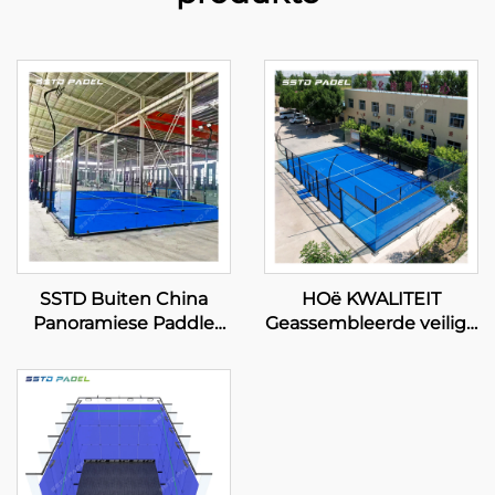
SSTD Buiten China
HOë KWALITEIT
Panoramiese Paddle
Geassembleerde veilige
Tennis Hof
sporttoerusting
Professionele
panoramiese hof padel
vervaardiger Klassieke
tennis padel hof 2024
Padel Hof Gevorderde
Uitstekende Ontwerp
Tegnologie vir Padel
Buite Paddle Hofs 003
Klub 001-2