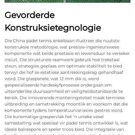
Gevorderde
Konstruksietegnologie
Die China padel tennis enkelbaan illustreer die nuutste
konstruksie metodologie, wat presisie-ingenieurswese
komponente wat beide prestasie en lewensduur te verseker
insluit. Die strukturele raamwerk gebruik hoë trekstaal
steun, strategies geplaas om optimale stabiliteit te bied
terwyl die hof se estetiese aantrekkingskrag gehandhaaf
word. Die glaspanele, wat 12 mm dik is, word
gespesialiseerde hardeskyfprosesse ondergaan om
uitsonderlike duursaamheid en veiligheidsstandaarde te
bereik. Die innoverende monteringstelsel maak termiese
uitbreiding en sametrekking moontlik en voorkom dat die
komponente tydens temperatuurvariasies gestres word.
Die kunsmatige graspervlak het 'n unieke vesel
samestelling wat spesiaal vir padel tennis ontwikkel is, wat
ideale balrespons en speler troos bied. Die integrasie van