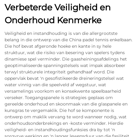
Verbeterde Veiligheid en
Onderhoud Kenmerke
Veiligheid en instandhouding is van die allergrootste
belang in die ontwerp van die China padel tennis enkelbaan.
Die hof bevat afgeronde hoeke en kante in sy hele
struktuur, wat die risiko van besering van spelers tydens
dinamiese spel verminder. Die gaasheiningsafdelings het
geoptimaliseerde spanningstelsels wat impak absorbeer
terwyl strukturele integriteit gehandhaaf word. Die
oppervlak bevat 'n gesofistikeerde dreineringstelsel wat
water vinnig van die speelveld af wegstuur, wat
versamelings voorkom en konsekwente speelbaarheid
verseker. Toegangspanele is strategies geplaas om
gereelde onderhoud en skoonmaak van die glaspanele en
kunsgras te vergemaklik. Die hof se komponente is
ontwerp om maklik vervang te word wanneer nodig, wat
onderhoudsonderbrekings en -koste verminder. Hierdie
veiligheid- en instandhoudingsfunksies dra by tot 'n
sorgvrye werking en 'n langer lewensduur van die fasiliteit.