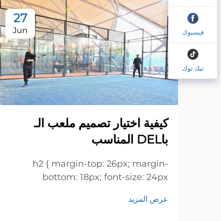
27
Jun
فيسبوك
تيك توك
كيفية اختيار تصميم ملعب الـ
باDEL المناسب
h2 { margin-top: 26px; margin-
bottom: 18px; font-size: 24px
!important; font-weight: 600; line-
عرض المزيد
height: normal; } h3 { margin-top:
26px; margin-bottom: 18px; font-