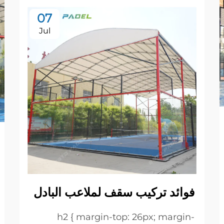
07
Jul
فوائد تركيب سقف لملاعب البادل
h2 { margin-top: 26px; margin-