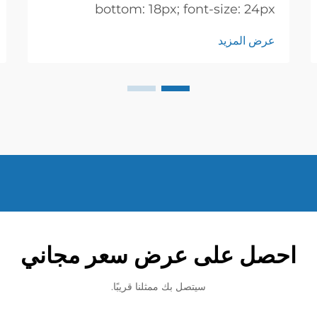
bottom: 18px; font-size: 24px
!important; font-weight: 600; line-
عرض المزيد
height: normal; } h3 { margin-top:
26px; margin-bottom: 18px; font-
size: 20px !important; font-weight:
600; line-height: ...}
احصل على عرض سعر مجاني
سيتصل بك ممثلنا قريبًا.