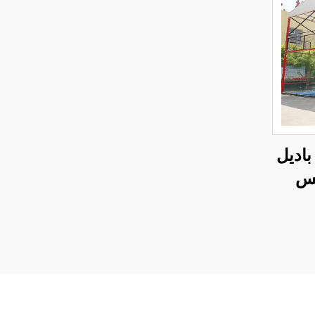
اديل
مس
ودة
يل
الطلق