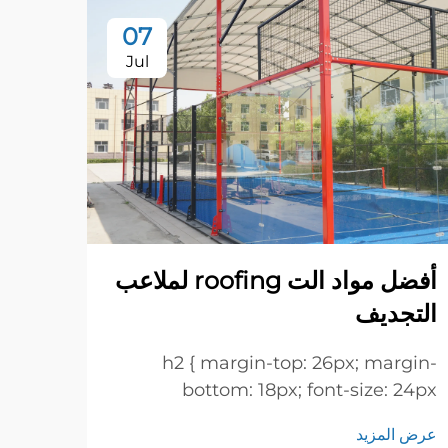
07
Jul
كيفي
أفضل مواد الت roofing لملاعب
العناص
التجديف
أدت ا
ازدياد
h2 { margin-top: 26px; margin-
عرض ا
العال
bottom: 18px; font-size: 24px
المثي
!important; font-weight: 600; line-
والمو
عرض المزيد
height: normal; } h3 { margin-top: