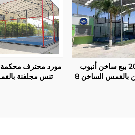
2025 بيع ساخن أنبوب
مورد محترف محكمة ب
مجلفن بالغمس الساخن 8
تنس مجلفنة بالغ
مصباح LED بانورامي واحد
الساخن مع مظلة ج
اء محكمة باديل
ممتازة محكمة باد
20م*6م محكمة باديل
بانورامية في الهواء 
واحدة 004
006