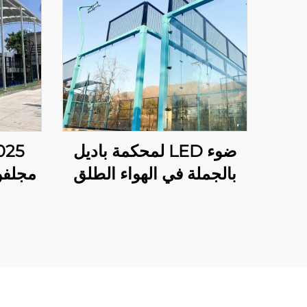
ضوء LED لمحكمة باديل
بالجملة في الهواء الطلق
من الصلب المجلفن
بالغمس الساخن عرض
شر
كامل بانورامي لمحكمة
باديل 001-1