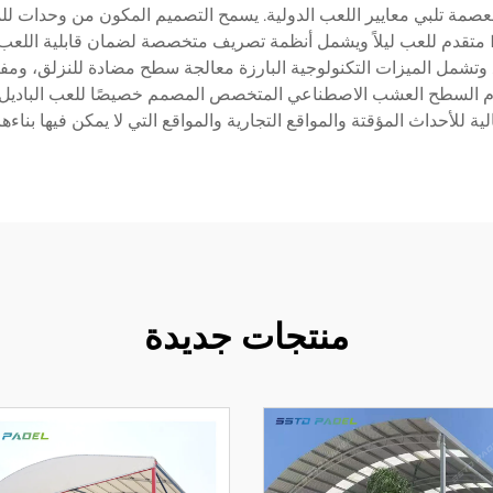
ساعات فقط مع فريق صغير. يتضمن نظام إضاءة LED متقدم للعب ليلاً ويشمل أنظمة تصريف متخصصة
تشمل الميزات التكنولوجية البارزة معالجة سطح مضادة للنزلق، ومفاصل
 السطح العشب الاصطناعي المتخصص المصمم خصيصًا للعب الباديل، مم
لية للأحداث المؤقتة والمواقع التجارية والمواقع التي لا يمكن فيها بناء
منتجات جديدة