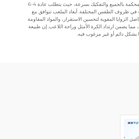
وعشب اصطناعي من الدرجة المهنية، وجدران زجاجية معصمة تلبي معايير اللعب الدولية. يسمح التصميم المكون من وحدات للمحكمة بالجميع والتفكيك بسرعة، حيث يتطلب عادة 4-6
 لضمان قابلية اللعب في ظروف الطقس المختلفة. أبعاد الملعب تتوافق مع
 الزوايا المقوية لتحسين الاستقرار، والمواد المقاومة
ا يضمن ارتداد الكرة الأمثل وراحة اللاعب. إن طبيعة
ها بشكل دائم أو غير مرغوب فيه.