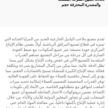
والمصدرة المحترفة حجم
ملعب بادبول 10*6م تقدم
سطح لعب مستقر وموثوق
005
تقدم مصنع ملاعب الپاديل الخارجية العديد من المزايا الجذابة التي
تميزه في قطاع تصنيع المرافق الرياضية. أولاً، يضمن نظام الإنتاج
المركزي جودة متسقة عبر جميع المكونات، مع ضبط الجودة
الصارم في كل مرحلة من مراحل التصنيع. تساهم القدرات
المتقدمة للتصنيع الآلي في خفض وقت الإنتاج بشكل كبير بينما
تظل الدقة عالية، مما يمكن من إكمال المشاريع بسرعة وبتكلفة
فعالة. سعة الإنتاج الكبيرة للمنشأة تسمح باقتصاديات الحجم، مما
يؤدي إلى أسعار تنافسية للعملاء مع الحفاظ على الجودة العالية.
توفر القدرات المخصصة للتصميم للعملاء إمكانية تحديد ميزات
الملعب لتتوافق مع متطلباتهم الخاصة، من الأبعاد إلى تكوينات
الإضاءة. تضمن بروتوكولات الاختبار الشاملة للمصنع أن جميع
المنتجات تلبي أو تتجاوز المعايير الدولية للأمان والأداء. من خلال
إدارة عملية الإنتاج بأكملها داخلياً، من معالجة المواد الخام حتى
التجميع النهائي، يحافظ المصنع على السيطرة الكاملة على جودة