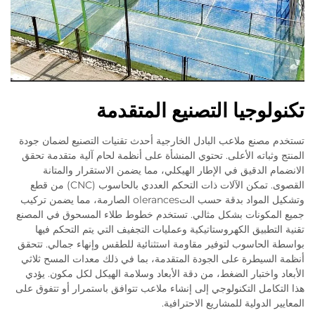
تكنولوجيا التصنيع المتقدمة
تستخدم مصنع ملاعب البادل الخارجية أحدث تقنيات التصنيع لضمان جودة
المنتج وثباته الأعلى. تحتوي المنشأة على أنظمة لحام آلية متقدمة تحقق
الانضمام الدقيق في الإطار الهيكلي، مما يضمن الاستقرار والمتانة
القصوى. تمكن الآلات ذات التحكم العددي بالحاسوب (CNC) من قطع
وتشكيل المواد بدقة حسب التolerances الصارمة، مما يضمن تركيب
جميع المكونات بشكل مثالي. تستخدم خطوط طلاء المسحوق في المصنع
تقنية التطبيق الكهروستاتيكية وعمليات التجفيف التي يتم التحكم فيها
بواسطة الحاسوب لتوفير مقاومة استثنائية للطقس وإنهاء جمالي. تتحقق
أنظمة السيطرة على الجودة المتقدمة، بما في ذلك معدات المسح ثلاثي
الأبعاد واختبار الضغط، من دقة الأبعاد وسلامة الهيكل لكل مكون. يؤدي
هذا التكامل التكنولوجي إلى إنشاء ملاعب تتوافق باستمرار أو تتفوق على
المعايير الدولية للمشاريع الاحترافية.