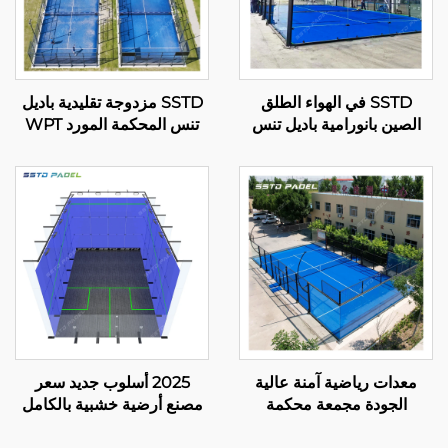
SSTD في الهواء الطلق
SSTD مزدوجة تقليدية باديل
الصين بانورامية باديل تنس
تنس المحكمة المورد WPT
المحكمة المصنعة المحترفة
ضوء LED المحكمة
المحكمة الكلاسيكية باديل
الكلاسيكية في الهواء الطلق
تقنية متقدمة لنادي باديل
باديل 002
001-2
معدات رياضية آمنة عالية
2025 أسلوب جديد سعر
الجودة مجمعة محكمة
مصنع أرضية خشبية بالكامل
بانورامية باديل تنس باديل
زجاج مقاوم للصدمات ملعب