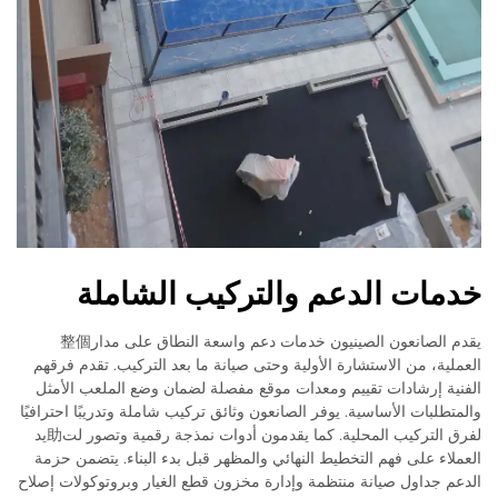
خدمات الدعم والتركيب الشاملة
يقدم الصانعون الصينيون خدمات دعم واسعة النطاق على مدار整個
العملية، من الاستشارة الأولية وحتى صيانة ما بعد التركيب. تقدم فرقهم
الفنية إرشادات تقييم ومعدات موقع مفصلة لضمان وضع الملعب الأمثل
والمتطلبات الأساسية. يوفر الصانعون وثائق تركيب شاملة وتدريبًا احترافيًا
لفرق التركيب المحلية. كما يقدمون أدوات نمذجة رقمية وتصور لت助يد
العملاء على فهم التخطيط النهائي والمظهر قبل بدء البناء. يتضمن حزمة
الدعم جداول صيانة منتظمة وإدارة مخزون قطع الغيار وبروتوكولات إصلاح