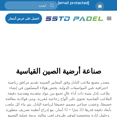
[email protected]
احصل على عرض أسعار
صناعة أرضية الصين القياسية
يتصدر مصنع ملاعب البادل وفق المعايير الصينية تقديم مرافق رياضية
احترافية تلبي المواصفات الدولية. يختص هؤلاء المصنّعون في إنشاء
ملاعب بادل متينة ذات أداء عالٍ تجمع بين مواد متقدمة وهندسة دقيقة.
الملاعب القياسية تحتوي على ألواح زجاجية مُعززة، وبنى فولاذية معالجة
خصيصًا، وعشب صناعي مصمم خصيصًا لرياضة البادل. يتم بناء كل ملعب
بأبعاد دقيقة قدرها 20 مترًا × 10 أمتار، مع إدراج أنظمة تصريف متطورة
وحلول إنارة متخصصة لتوفير ظروف لعب مثالية. يدمج عملية التصنيع