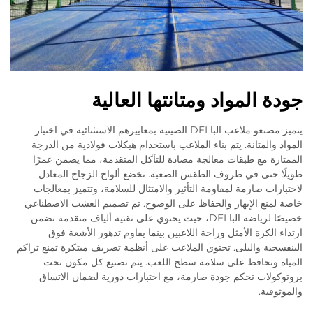
جودة المواد ومتانتها العالية
يتميز مصنعو ملاعب الباDEL الصينية بمعاييرهم الاستثنائية في اختيار
المواد والمتانة. يتم بناء الملاعب باستخدام هيكلات فولاذية من الدرجة
الممتازة مع طبقات معالجة مضادة للتآكل المتقدمة، مما يضمن عمرًا
طويلًا حتى في ظروف الطقس الصعبة. تخضع ألواح الزجاج المعادل
لاختبارات صارمة لمقاومة التأثير والامتثال للسلامة، وتتميز بمعالجات
خاصة لمنع الإبهار والحفاظ على الوضوح. تم تصميم العشب الاصطناعي
خصيصًا لرياضة الباDEL، حيث يحتوي على تقنية ألياف متقدمة تضمن
ارتداء الكرة الأمثل وراحة اللاعبين بينما يقاوم تدهور الأشعة فوق
البنفسجية والبلى. تحتوي الملاعب على أنظمة تصريف مبتكرة تمنع تراكم
المياه وتحافظ على سلامة سطح اللعب. يتم تصنيع كل مكون تحت
بروتوكولات تحكم جودة صارمة، مع اختبارات دورية لضمان الاتساق
والموثوقية.