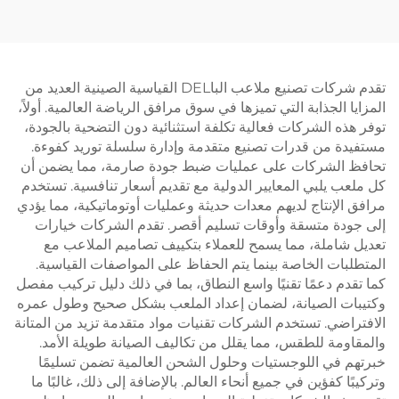
2024 تصميم ممتاز محاكم
سكوosh الداخلي لزوجي
باديل في الهواء الطلق 003
تقدم شركات تصنيع ملاعب الباDEL القياسية الصينية العديد من
المزايا الجذابة التي تميزها في سوق مرافق الرياضة العالمية. أولاً،
توفر هذه الشركات فعالية تكلفة استثنائية دون التضحية بالجودة،
مستفيدة من قدرات تصنيع متقدمة وإدارة سلسلة توريد كفوءة.
تحافظ الشركات على عمليات ضبط جودة صارمة، مما يضمن أن
كل ملعب يلبي المعايير الدولية مع تقديم أسعار تنافسية. تستخدم
مرافق الإنتاج لديهم معدات حديثة وعمليات أوتوماتيكية، مما يؤدي
إلى جودة متسقة وأوقات تسليم أقصر. تقدم الشركات خيارات
تعديل شاملة، مما يسمح للعملاء بتكييف تصاميم الملاعب مع
المتطلبات الخاصة بينما يتم الحفاظ على المواصفات القياسية.
كما تقدم دعمًا تقنيًا واسع النطاق، بما في ذلك دليل تركيب مفصل
وكتيبات الصيانة، لضمان إعداد الملعب بشكل صحيح وطول عمره
الافتراضي. تستخدم الشركات تقنيات مواد متقدمة تزيد من المتانة
والمقاومة للطقس، مما يقلل من تكاليف الصيانة طويلة الأمد.
خبرتهم في اللوجستيات وحلول الشحن العالمية تضمن تسليمًا
وتركيبًا كفؤين في جميع أنحاء العالم. بالإضافة إلى ذلك، غالبًا ما