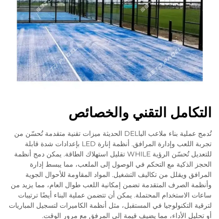
التكامل التقني والخصائص
تُدمج عملية بناء ملاعب الباDEL الحديثة ميزات تقنية متقدمة تُحسّن من
تجربة اللعب وإدارة المرافق. أنظمة إنارة LED بإعدادات شدة قابلة
للتعديل تُحسّن الرؤية WHILE تقليل استهلاك الطاقة. يمكن دمج أنظمة
الحجز الذكية مع التحكم في الوصول إلى الملعب، مما يبسط إدارة
المرافق ويقلل من تكاليف التشغيل. المواد المقاومة للأحوال الجوية
وأنظمة الصرف المتقدمة تضمن إمكانية اللعب طوال العام، مما يزيد من
ساعات الاستخدام المحتملة. يمكن أن تتضمن عملية البناء أيضًا ترتيبات
لترقية التكنولوجيا في المستقبل، مثل أنظمة الكاميرات لتسجيل المباريات
أو تحليل الأداء، مما يضيف قيمة إلى المرفق مع مرور الوقت.