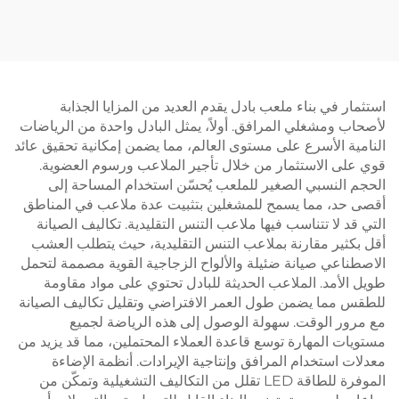
باديل المحكمة 001-3
استثمار في بناء ملعب بادل يقدم العديد من المزايا الجذابة
لأصحاب ومشغلي المرافق. أولاً، يمثل البادل واحدة من الرياضات
النامية الأسرع على مستوى العالم، مما يضمن إمكانية تحقيق عائد
قوي على الاستثمار من خلال تأجير الملاعب ورسوم العضوية.
الحجم النسبي الصغير للملعب يُحسّن استخدام المساحة إلى
أقصى حد، مما يسمح للمشغلين بتثبيت عدة ملاعب في المناطق
التي قد لا تتناسب فيها ملاعب التنس التقليدية. تكاليف الصيانة
أقل بكثير مقارنة بملاعب التنس التقليدية، حيث يتطلب العشب
الاصطناعي صيانة ضئيلة والألواح الزجاجية القوية مصممة لتحمل
طويل الأمد. الملاعب الحديثة للبادل تحتوي على مواد مقاومة
للطقس مما يضمن طول العمر الافتراضي وتقليل تكاليف الصيانة
مع مرور الوقت. سهولة الوصول إلى هذه الرياضة لجميع
مستويات المهارة توسع قاعدة العملاء المحتملين، مما قد يزيد من
معدلات استخدام المرافق وإنتاجية الإيرادات. أنظمة الإضاءة
الموفرة للطاقة LED تقلل من التكاليف التشغيلية وتمكّن من