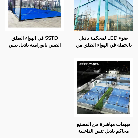
ضوء LED لمحكمة باديل
SSTD في الهواء الطلق
بالجملة في الهواء الطلق من
الصين بانورامية باديل تنس
الصلب المجلفن بالغمس
المحكمة المصنعة المحترفة
الساخن عرض كامل بانورامي
المحكمة الكلاسيكية باديل
لمحكمة باديل 001-1
تقنية متقدمة لنادي باديل
001-2
مبيعات مباشرة من المصنع
محاكم باديل تنس الداخلية
الأكثر مبيعًا بالجملة بانورامية