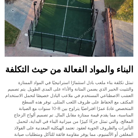
البناء والمواد الفعالة من حيث التكلفة
تمثل تكلفة بناء ملعب بادل استثمارًا استراتيجيًا في المواد الممتازة
والتثبيت الخبير الذي يضمن المتانة والأداء على المدى الطويل. يتم تصميم
العشب الاصطناعي المستخدم في ملاعب البادل خصيصًا لتحمل الاستخدام
المكثف مع الحفاظ على ظروف اللعب المثلى. توفر هذه السطح
المتخصص عادةً عمرًا افتراضيًا يتراوح بين 8-10 سنوات مع الصيانة
المناسبة، مما يقدم قيمة ممتازة مقابل المال. تم تصميم ألواح الزجاج
المعالج، والتي تمثل جزءًا كبيرًا من ميزانية البناء في البداية، لتحمل
التأثيرات والظروف الجوية لعقود. تعتمد الهيكلية المعدنية على الفولاذ
المغلفن أو الألمنيوم، مما يوفر مقاومة فائقة للتآكل ومتطلبات صيانة