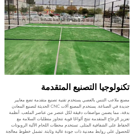
تكنولوجيا التصنيع المتقدمة
مصنع ملاعب التنس بالعصي يستخدم تقنية تصنيع متقدمة تضع معايير
جديدة في الصناعة. يستخدم المصنع آلات CNC الحديثة لتصنيع المعادن
بدقة، مما يضمن مواصفات دقيقة لكل عنصر من عناصر الملعب. أنظمة
تعزيز الزجاج المتقدمة تنتج ألواحًا قوية تتجاوز متطلبات السلامة مع
الحفاظ على الشفافية المثلى. تستخدم محطات اللحام الآلية الروبوتات
للحصول على روابط معدنية ذات جودة عالية وثابتة. تشمل خطوط معالجة