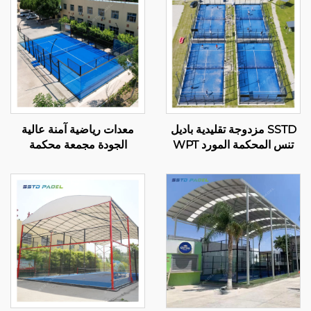
SSTD مزدوجة تقليدية باديل
معدات رياضية آمنة عالية
تنس المحكمة المورد WPT
الجودة مجمعة محكمة
ضوء LED المحكمة
بانورامية باديل تنس باديل
الكلاسيكية في الهواء الطلق
2024 تصميم ممتاز محاكم
باديل 002
باديل في الهواء الطلق 003