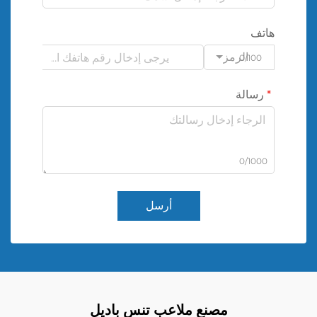
هاتف
الرمز
0/100
رسالة
0/1000
أرسل
مصنع ملاعب تنس باديل