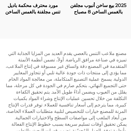
2025 بيع ساخن أنبوب مجلفن
مورد محترف محكمة باديل
بالغمس الساخن 8 مصباح
تنس مجلفنة بالغمس الساخن
LED بانورامي واحد شراء
مع مظلة جودة ممتازة محكمة
محكمة باديل 20م*6م محكمة
باديل بانورامية في الهواء
باديل واحدة 004
الطلق 006
مصنع ملاعب التنس بالعصي يقدم العديد من المزايا الجذابة التي
تميزه في صناعة مرافق الرياضة. أولاً، تضمن أنظمة الأتمتة
المتقدمة في المصنع دقة واتساق غير مسبوقة في إنتاج الملاعب،
مما يؤدي إلى منتجات ذات جودة عالية تلبي أو تتجاوز المعايير
الدولية. يسمح عملية التصنيع المتكاملة، من معالجة المواد الخام
حتى التجميع النهائي، بتحكم صارم في الجودة في كل مرحلة، مما
يقلل من العيوب ويضمن أداءً طويل الأمد. يتم تحقيق الكفاءة
التكلفة من خلال تحسين عمليات الإنتاج وشراء المواد بكميات
كبيرة، مما يترجم إلى أسعار تنافسية للعملاء. توفر قدرات الإنتاج
المرنة للمصنع خيارات للتخصيص لتلبية متطلبات العملاء الخاصة،
من أبعاد الملعب إلى مواصفات السطح والاختيارات الجمالية.
يمكن تحقيق أوقات تسليم سريعة بسبب خطوط الإنتاج الفعالة
وأنظمة تدفق العمل المُحسّنة. تضمن قدرات البحث والتطوير