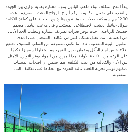
يبدأ النهج المكلف لبناء ملعب الباديل بمواد مختارة بعناية توازن بين الجودة
والقدرة على تحمل التكاليف. توفر ألواح الزجاج المشدد المتميزة ، عادة
10-12 مم سميكة ، صلاحيات متينة وممتازة مع الحفاظ على كفاءة التكلفة
طوال حياتها. العشب الاصطناعي المستخدم في ملاعب الباديل مصمم
خصيصًا للرياضة ، حيث يوفر قدرات تصريف ممتازة ويتطلب الحد الأدنى
من الصيانة ، مما يقلل بشكل كبير من تكاليف التشغيل على المدى
الطويل. البنية المعدنية، عادة ما تكون مصنوعة من الصلب المسبح، تخضع
لعلاج خاص لمنع التآكل وضمان طول العمر، مما يجعلها استثمارًا حكيمًا
على الرغم من التكلفة الأولية. هذا المزيج من المواد يوفر التوازن الأمثل
بين الأداء والفعالية من حيث التكلفة، مما يضمن أن أصحاب المنشآت
يمكنهم توفير تجربة اللعب عالية الجودة مع الحفاظ على تكاليف البناء
المعقولة.