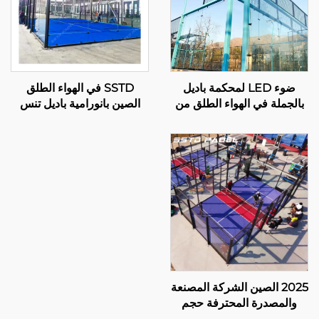
ضوء LED لمحكمة باديل
SSTD في الهواء الطلق
بالجملة في الهواء الطلق من
الصين بانورامية باديل تنس
الصلب المجلفن بالغمس
المحكمة المصنعة المحترفة
الساخن عرض كامل بانورامي
المحكمة الكلاسيكية باديل
لمحكمة باديل 001-1
تقنية متقدمة لنادي باديل
001-2
2025 الصين الشركة المصنعة
والمصدرة المحترفة حجم
ملعب بادبول 10*6م تقدم