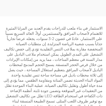
سطح لعب مستقر وموثوق
005
الاستثمار في بناء ملعب للدراجات يقدم العديد من المزايا المثيرة
للاهتمام لأصحاب المرافق والمستثمرين. أولاً، العائد السريع نسبياً
على الاستثمار، عادةً في غضون 2-3 سنوات، يجعله عرضاً تجارياً
جذاباً بسبب شعبية الرياضة المتزايدة. إن متطلبات الصيانة
المنخفضة مقارنة بملاعب التنس التقليدية تؤدي إلى خفض تكاليف
التشغيل على المدى الطويل. يمكن استخدام ملاعب الباديل على
مدار السنة في معظم المناخات ، مما يزيد من إمكانات الإيرادات
من خلال فرص الحجز المتسقة. يسمح الحجم المدمج لمحطات
الباديل لأصحاب المرافق بتعظيم استغلال المساحة ، حيث يصل
إلى ثلاثة محطات باديل في مساحة ساحة تنس تقليدية واحدة.
المواد البناء الحديثة تضمن المتانة ومقاومة الطقس، مما يؤدي إلى
مدة حياة أطول وتقليل تكاليف الصيانة. عملية البناء الموحدة تقلل
من التعقيدات غير المتوقعة وتضمن جودة ثابتة. أنظمة الإضاءة
ذات الكفاءة في استخدام الطاقة LED تقلل من تكاليف التشغيل
مع توفير ظروف اللعب المثلى. تسمح الطبيعة المنسقة لبناء