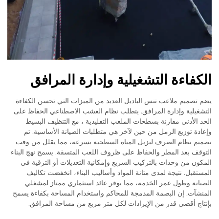
الكفاءة التشغيلية وإدارة المرافق
يضم تصميم ملاعب تنس الباديل العديد من الميزات التي تحسن الكفاءة
التشغيلية وإدارة المرافق. يتطلب نظام العشب الاصطناعي الحفاظ على
الحد الأدنى مقارنة بسطحات الملعب التقليدية ، مع التنظيف البسيط
وإعادة توزيع الرمل من حين لآخر هي متطلبات الصيانة الأساسية. تم
تصميم نظام الصرف ليزيل المياه السطحية بسرعة، مما يقلل من وقت
التوقف بعد المطر والحفاظ على ظروف اللعب المتسقة. يسمح نهج البناء
المكون من وحدات بالتركيب السريع وإمكانية التعديلات أو الترقية في
المستقبل. نتيجة لمدى متانة المواد وأساليب البناء، انخفضت تكاليف
الصيانة وطول عمر الخدمة، مما يوفر عائد استثماري ممتاز لمشغلي
المنشآت. إن البصمة المدمجة للمحاكم واستخدام المساحة بكفاءة يسمح
بإنتاج أقصى قدر من الإيرادات لكل متر مربع من مساحة المرافق.