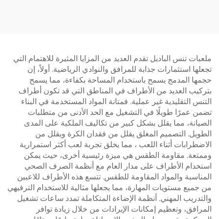
2024 تصميم ممتاز محاكم
سطح لعب مستقر وموثوق
باديل في الهواء الطلق 003
005
ملعبات تنس الباديل تقدم العديد من المزايا المثيرة للاهتمام التي
تجعلها استثمارات جذابة للمرافق والنوادي الرياضية. أولاً، إن
حجمها المدمج يسمح باستخدام المساحة بكفاءة، مما يسمح
بتركيب العديد من الأطراف في المناطق التي قد تكون أطراف
التنس التقليدية غير عملية. فمتانة المواد المستخدمة في البناء
تضمن عمرًا طويلًا في التشغيل مع الحد الأدنى من متطلبات
الصيانة، مما يقلل بشكل كبير من تكاليف الملكية على المدى
الطويل. التصميم المغلق يقلل من فقدان الكرة ويقلل من
الاضطرابات أثناء اللعب ، مما يخلق تجربة لعب أكثر استمرارية
وممتعة. مقاومة الطقس هي ميزة رئيسية أخرى، حيث يمكن
استخدام الأطراف على مدار العام مع أنظمة الصرف الصحي
المناسبة والمواد المقاومة للطقس. تتسع هذه الأطراف للاعبين
من جميع مستويات المهارة، مما يجعلها مثالية للاستخدام الترفيهي
والتدريب المهني. أنظمة الإضاءة المتكاملة تمدد ساعات تشغيل
المرافق، وتعظيم إمكانات الإيرادات من خلال زيادة توافر