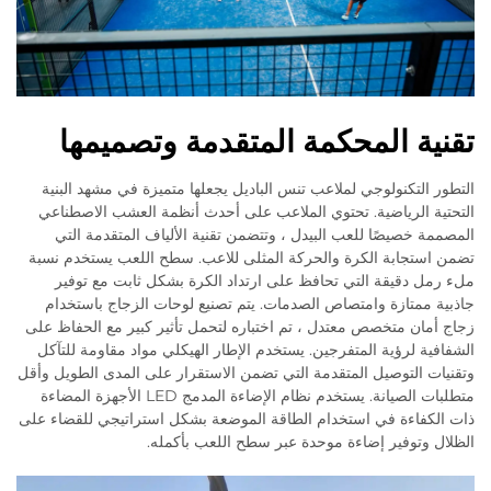
تقنية المحكمة المتقدمة وتصميمها
التطور التكنولوجي لملاعب تنس الباديل يجعلها متميزة في مشهد البنية
التحتية الرياضية. تحتوي الملاعب على أحدث أنظمة العشب الاصطناعي
المصممة خصيصًا للعب البيدل ، وتتضمن تقنية الألياف المتقدمة التي
تضمن استجابة الكرة والحركة المثلى للاعب. سطح اللعب يستخدم نسبة
ملء رمل دقيقة التي تحافظ على ارتداد الكرة بشكل ثابت مع توفير
جاذبية ممتازة وامتصاص الصدمات. يتم تصنيع لوحات الزجاج باستخدام
زجاج أمان متخصص معتدل ، تم اختباره لتحمل تأثير كبير مع الحفاظ على
الشفافية لرؤية المتفرجين. يستخدم الإطار الهيكلي مواد مقاومة للتآكل
وتقنيات التوصيل المتقدمة التي تضمن الاستقرار على المدى الطويل وأقل
متطلبات الصيانة. يستخدم نظام الإضاءة المدمج LED الأجهزة المضاءة
ذات الكفاءة في استخدام الطاقة الموضعة بشكل استراتيجي للقضاء على
الظلال وتوفير إضاءة موحدة عبر سطح اللعب بأكمله.