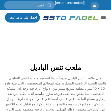
[email protected]
احصل على عرض أسعار
ملعب تنس الباديل
تمثل ملاعب تنس الباديل مزيجاً حديثاً لتصميم ملعب التنس التقليدي
والبنية التحتية الرياضية المبتكرة. هذه المحاكم المتخصصة ، التي تبلغ عادة
20 × 10 متر ، مغلقة بمزيج مميز من الألواح الزجاجية وجدران الشبكة
المعدنية ، مما يخلق بيئة لعب فريدة تعزز الطبيعة الديناميكية للرياضة.
يحتوي سطح الملعب على عشب اصطناعي عالي الجودة مليء بالرمل
السيليكي ، مما يوفر جاذبية مثالية واستجابة الكرة مع تقليل تعب اللاعبين
إلى أدنى حد. يتضمن الإطار الهيكلي لوحات زجاجية معصمة تصل إلى 4