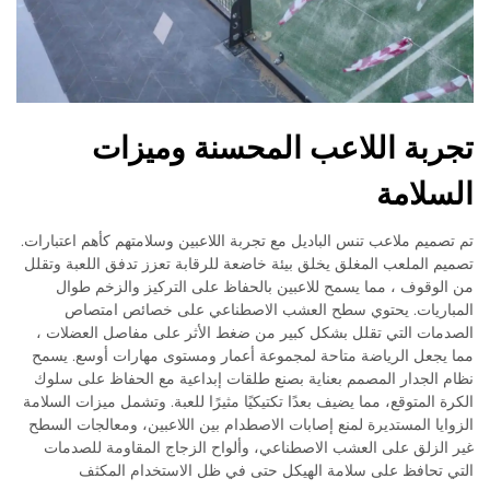
تجربة اللاعب المحسنة وميزات
السلامة
تم تصميم ملاعب تنس الباديل مع تجربة اللاعبين وسلامتهم كأهم اعتبارات.
تصميم الملعب المغلق يخلق بيئة خاضعة للرقابة تعزز تدفق اللعبة وتقلل
من الوقوف ، مما يسمح للاعبين بالحفاظ على التركيز والزخم طوال
المباريات. يحتوي سطح العشب الاصطناعي على خصائص امتصاص
الصدمات التي تقلل بشكل كبير من ضغط الأثر على مفاصل العضلات ،
مما يجعل الرياضة متاحة لمجموعة أعمار ومستوى مهارات أوسع. يسمح
نظام الجدار المصمم بعناية بصنع طلقات إبداعية مع الحفاظ على سلوك
الكرة المتوقع، مما يضيف بعدًا تكتيكيًا مثيرًا للعبة. وتشمل ميزات السلامة
الزوايا المستديرة لمنع إصابات الاصطدام بين اللاعبين، ومعالجات السطح
غير الزلق على العشب الاصطناعي، وألواح الزجاج المقاومة للصدمات
التي تحافظ على سلامة الهيكل حتى في ظل الاستخدام المكثف