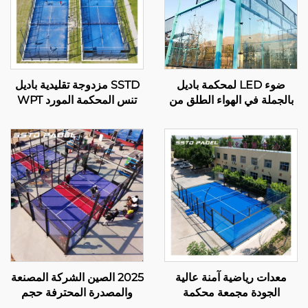
ضوء LED لمحكمة باديل
SSTD مزدوجة تقليدية باديل
بالجملة في الهواء الطلق من
تنس المحكمة المورد WPT
الصلب المجلفن بالغمس
ضوء LED المحكمة
الساخن عرض كامل بانورامي
الكلاسيكية في الهواء الطلق
لمحكمة باديل 001-1
باديل 002
معدات رياضية آمنة عالية
2025 الصين الشركة المصنعة
الجودة مجمعة محكمة
والمصدرة المحترفة حجم
بانورامية باديل تنس باديل
ملعب بادبول 10*6م تقدم