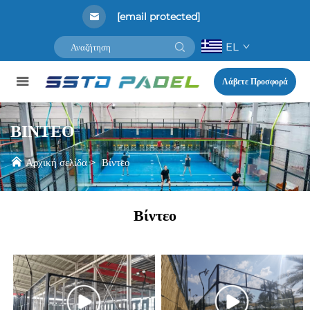
[email protected]
EL
Λάβετε Προσφορά
ΒΊΝΤΕΟ
Αρχική σελίδα
>
Βίντεο
Βίντεο