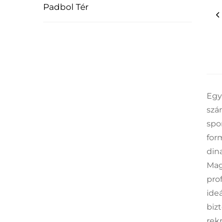
Padbol Tér
Egy
szá
spo
for
din
Mag
pro
ideá
biz
rekr