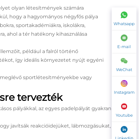
lyet olyan létesítmények számára
élkül, hogy a hagyományos négyfős pálya
Whatsapp
kra, sportakadémiákra, iskolákra,
ra, ahol a tér hatékony kihasználása
E-mail
lemzőit, például a falról történő
ékot, így ideális környezetet nyújt egyéni
WeChat
ót meglévő sportlétesítményekbe vagy
Instagram
sre tervezték
ásos pályákkal, az egyes padelpályát gyakran
Youtube
hogy javítsák reakcióidejüket, lábmozgásukat,
Linkedin