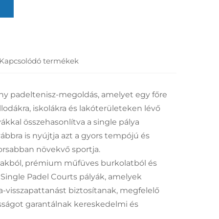
Kapcsolódó termékek
ny padeltenisz-megoldás, amelyet egy főre
lodákra, iskolákra és lakóterületeken lévő
ákkal összehasonlítva a single pálya
bbra is nyújtja azt a gyors tempójú és
orsabban növekvő sportja.
alakból, prémium műfüves burkolatból és
 Single Padel Courts pályák, amelyek
bda-visszapattanást biztosítanak, megfelelő
ósságot garantálnak kereskedelmi és