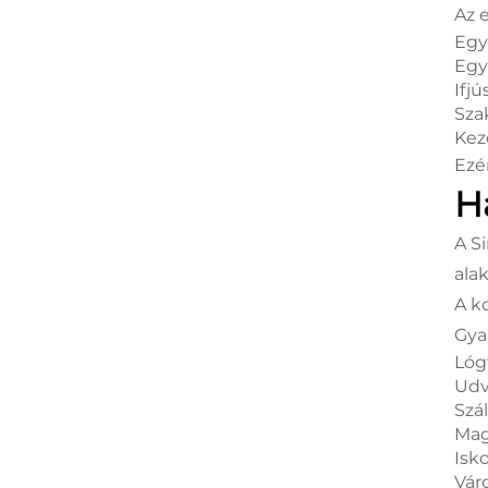
Az 
Egy
Egy
Ifjú
Sza
Kez
Ezé
H
A S
alak
A k
Gyak
Lóg
Udv
Szá
Mag
Isk
Vár