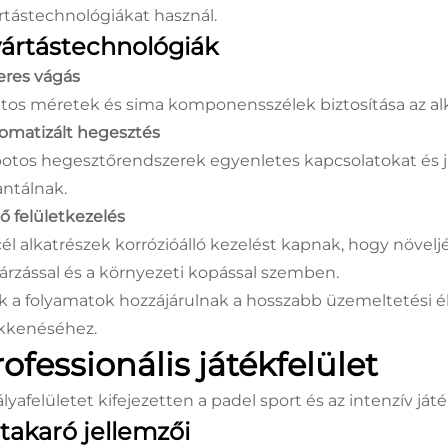
rtástechnológiákat használ.
ártástechnológiák
eres vágás
tos méretek és sima komponensszélek biztosítása az al
omatizált hegesztés
otos hegesztőrendszerek egyenletes kapcsolatokat és j
antálnak.
ő felületkezelés
cél alkatrészek korrózióálló kezelést kapnak, hogy növelj
árzással és a környezeti kopással szemben.
k a folyamatok hozzájárulnak a hosszabb üzemeltetési é
kkenéséhez.
ofessionális játékfelület
ályafelületet kifejezetten a padel sport és az intenzív já
takaró jellemzői