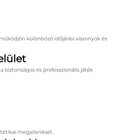
 működjön különböző időjárási viszonyok és
elület
a biztonságos és professzionális játék
ztétikai megjelenését.