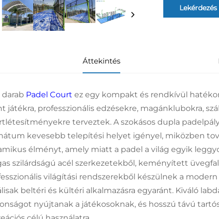
Lekérdezés
Áttekintés
 darab
Padel Court
ez egy kompakt és rendkívül hatéko
nt játékra, professzionális edzésekre, magánklubokra, szál
rtlétesítményekre terveztek. A szokásos dupla padelpály
mátum kevesebb telepítési helyet igényel, miközben tová
amikus élményt, amely miatt a padel a világ egyik leggy
as szilárdságú acél szerkezetekből, keményített üvegf
fesszionális világítási rendszerekből készülnek a modern
lisak beltéri és kültéri alkalmazásra egyaránt. Kiváló la
tonságot nyújtanak a játékosoknak, és hosszú távú tart
eációs célú használatra.