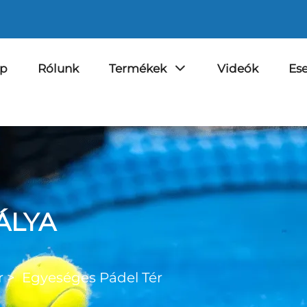
ap
Rólunk
Termékek
Videók
Es
ÁLYA
r
>
Egyeséges Pádel Tér