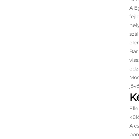
A
E
fej
hel
szá
ele
Bár
vis
edz
Mod
jöv
K
Ell
kül
A c
pon