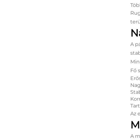
Töb
Rug
terü
N
A p
stab
Min
Fő 
Erő
Nag
Sta
Korr
Tar
Az 
M
A m