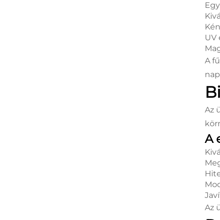
Egy
Kiv
Kén
UV 
Mag
A f
nap
B
Az 
kör
A 
Kivá
Meg
Hit
Mod
Jav
Az 