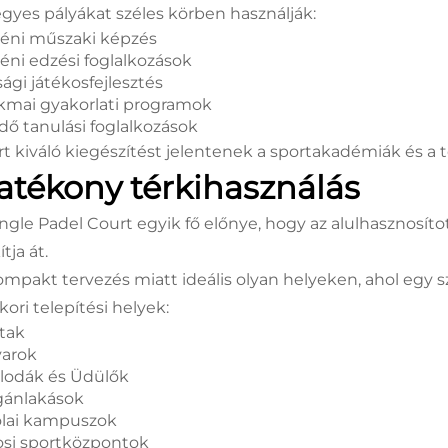
egyes pályákat széles körben használják:
éni műszaki képzés
éni edzési foglalkozások
sági játékosfejlesztés
kmai gyakorlati programok
dő tanulási foglalkozások
rt kiváló kiegészítést jelentenek a sportakadémiák és a
atékony térkihasználás
ingle Padel Court egyik fő előnye, hogy az alulhasznosít
ítja át.
ompakt tervezés miatt ideális olyan helyeken, ahol egy 
ori telepítési helyek:
tak
arok
llodák és Üdülők
ánlakások
olai kampuszok
osi sportközpontok