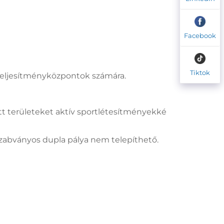
Facebook
Tiktok
 teljesítményközpontok számára.
ott területeket aktív sportlétesítményekké
szabványos dupla pálya nem telepíthető.