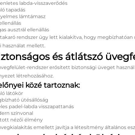
enletes labda-visszaverődés
áló tapadás
yelmes lámtámasz
ellenállás
as ausztrál ellenállás
űtakaró rendszer úgy lett kialakítva, hogy megbízhatóan
i használat mellett.
iztonságos és átlátszó üvegf
üvegfelület-rendszer erősített biztonsági üveget használ 
nyezet létrehozásához.
előnyei közé tartoznak:
ló látókör
bízható ütésállóság
eles padel-labda visszapattanás
ern színvonal
ított nézői élmény
üvegkialakítás emellett javítja a létesítmény általános es