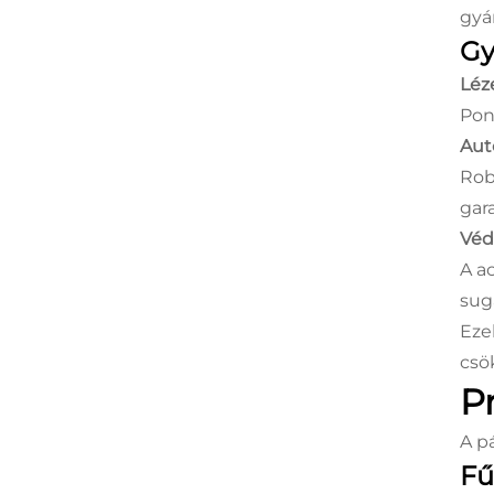
gyá
Gy
Léz
Pon
Aut
Rob
gar
Véd
A a
sug
Eze
csö
Pr
A p
Fű