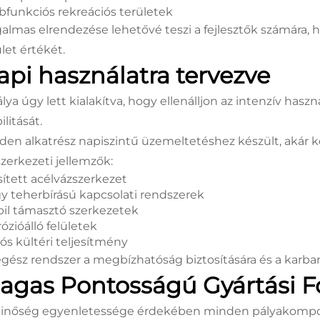
bfunkciós rekreációs területek
almas elrendezése lehetővé teszi a fejlesztők számára, h
let értékét.
api használatra tervezve
álya úgy lett kialakítva, hogy ellenálljon az intenzív ha
ilitását.
den alkatrész napiszintű üzemeltetéshez készült, akár k
szerkezeti jellemzők:
sített acélvázszerkezet
y teherbírású kapcsolati rendszerek
bil támasztó szerkezetek
ózióálló felületek
tós kültéri teljesítmény
egész rendszer a megbízhatóság biztosítására és a karban
agas Pontosságú Gyártási F
inőség egyenletessége érdekében minden pályakompo