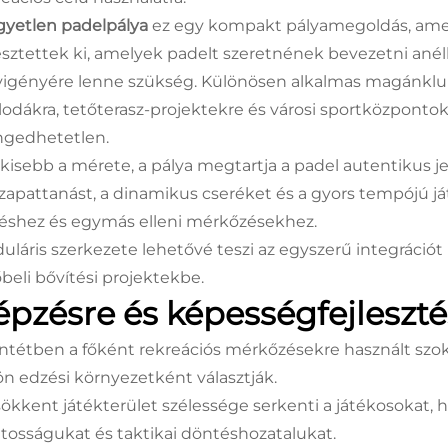
gyetlen padelpálya
ez egy kompakt pályamegoldás, ame
lesztettek ki, amelyek padelt szeretnének bevezetni an
yigényére lenne szükség. Különösen alkalmas magánklubo
llodákra, tetőterasz-projektekre és városi sportközpontok
ngedhetetlen.
 kisebb a mérete, a pálya megtartja a padel autentikus jel
szapattanást, a dinamikus cseréket és a gyors tempójú ját
éshez és egymás elleni mérkőzésekhez.
uláris szerkezete lehetővé teszi az egyszerű integráci
őbeli bővítési projektekbe.
épzésre és képességfejleszté
entétben a főként rekreációs mérkőzésekre használt szok
ön edzési környezetként választják.
sökkent játékterület szélessége serkenti a játékosokat, 
tosságukat és taktikai döntéshozatalukat.