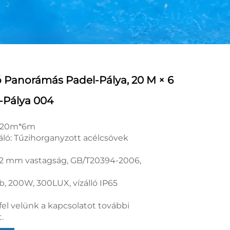
ó Panorámás Padel-Pálya, 20 M × 6
-Pálya 004
: 20m*6m
áló: Tűzihorganyzott acélcsövek
12 mm vastagság, GB/T20394-2006,
b, 200W, 300LUX, vízálló IP65
fel velünk a kapcsolatot további
.