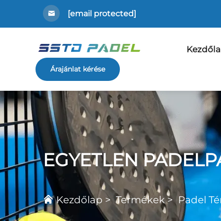
[email protected]
Kezdől
Árajánlat kérése
EGYETLEN PADELP
Kezdőlap
>
Termékek
>
Padel Té