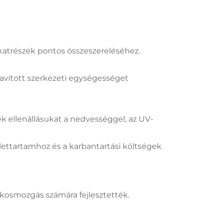
katrészek pontos összeszereléséhez.
avított szerkezeti egységességet
ék ellenállásukat a nedvességgel, az UV-
lettartamhoz és a karbantartási költségek
tékosmozgás számára fejlesztették.