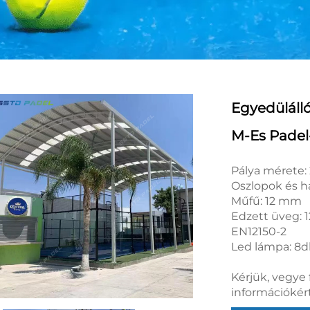
Egyedüláll
M-Es Padel
Pálya mérete
Oszlopok és h
Műfű: 12 mm
Edzett üveg: 
EN12150-2
Led lámpa: 8d
Kérjük, vegye 
információkért