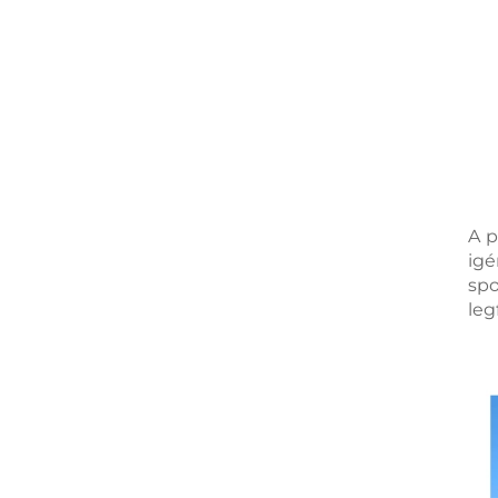
A p
igé
spo
leg