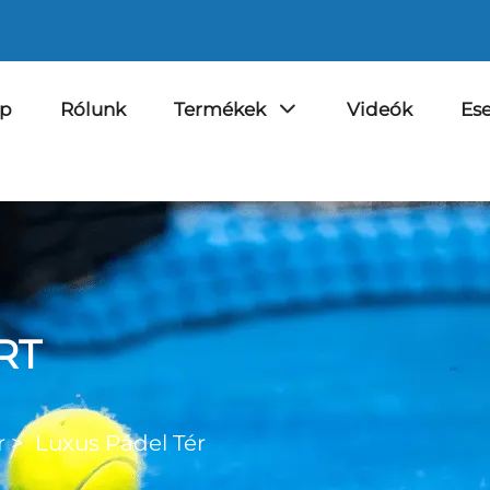
ap
Rólunk
Termékek
Videók
Es
RT
r
>
Luxus Pádel Tér