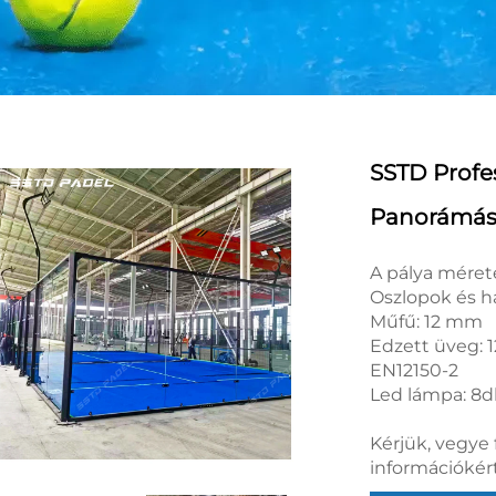
SSTD Profes
Panorámás 
A pálya mére
Oszlopok és h
Műfű: 12 mm
Edzett üveg: 
EN12150-2
Led lámpa: 8d
Kérjük, vegye 
információkért