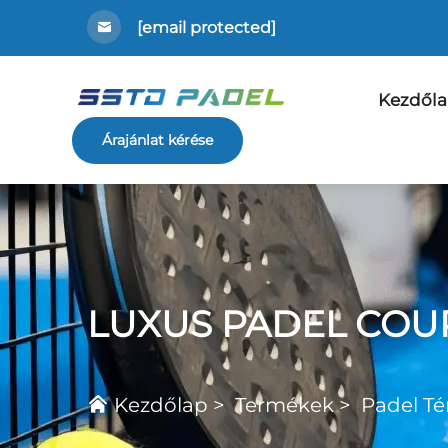
[email protected]
Kezdől
Árajánlat kérése
LUXUS PADEL COU
Kezdőlap
>
Termékek
>
Padel Té