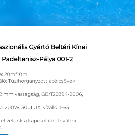
szionális Gyártó Beltéri Kínai
Padeltenisz-Pálya 001-2
te: 20m*10m
áló: Tűzihorganyzott acélcsövek
12 mm vastagság, GB/T20394-2006,
b, 200W, 300LUX, vízálló IP65
fel velünk a kapcsolatot további
.