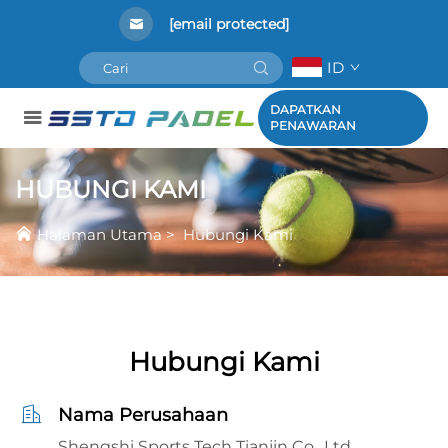
[email protected]
ID
DAPATKAN
PENAWARAN
HUBUNGI KAMI
Halaman Utama
>
Hubungi Kami
Hubungi Kami
Nama Perusahaan
Shengshi Sports Tech Tianjin Co., Ltd