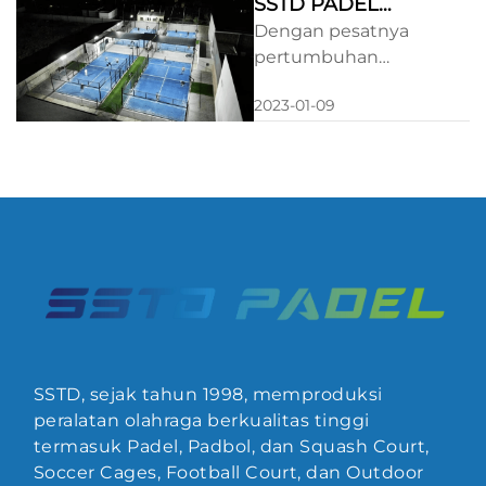
SSTD PADEL
utama untuk klien
terbesar di Kepulauan
Berekspansi ke
Dengan pesatnya
kami di Venezuela.
Channel dengan
Amerika Utara: Era
pertumbuhan
Tempat premium ini,
amukan yang hanya
lapangan padel di
Baru untuk
yang memiliki dua
bisa digambarkan
2023-01-09
seluruh dunia, SSTD
Lapangan Padel
lapangan padel
sebagai kemarahan
PADEL secara aktif
panoramic,
alam yang luar biasa....
berekspansi ke pasar
merupakan
Amerika Utara,
tambahan menarik
dengan menyasar
bagi dunia olahraga di
wilayah-wilayah
kawasan ini...
utama seperti
Amerika Serikat dan
Kanada. Dengan
produk-produk
berkualitas tinggi,
SSTD, sejak tahun 1998, memproduksi
solusi inovatif, dan
peralatan olahraga berkualitas tinggi
infrastruktur yang
termasuk Padel, Padbol, dan Squash Court,
berkelanjutan...
Soccer Cages, Football Court, dan Outdoor