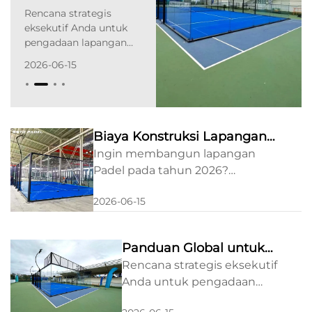
Padel adalah olahraga
yang menggabungkan
aspek dari tenis dan
squash, dengan cepat
2025-05-30
berkembang dalam
popularitas di seluruh
Inggris dan di luar
negeri. Orang dari
segala usia
Biaya Konstruksi Lapangan
menemukan banyak
Padel 2026: Panduan Lengkap
Ingin membangun lapangan
keuntungannya untuk
Pembangunan
Padel pada tahun 2026?
kesenangan dan
Bandingkan biaya nyata mulai dari
kesehatan fisik;
2026-06-15
mungkin Anda sedang
paket pabrik Tiongkok seharga
mencari "Lapangan
$6.000 hingga pembangunan
Padel Terdekat"?
Eropa senilai $30.000+. Kuasai
Panduan Global untuk
kode fondasi, spesifikasi kaca 12
Pengembangan
Rencana strategis eksekutif
mm, dan minta penawaran
Lapangan Padel: Izin Pra-
Anda untuk pengadaan
khusus di sini!
lapangan Padel secara global.
Konstruksi dan