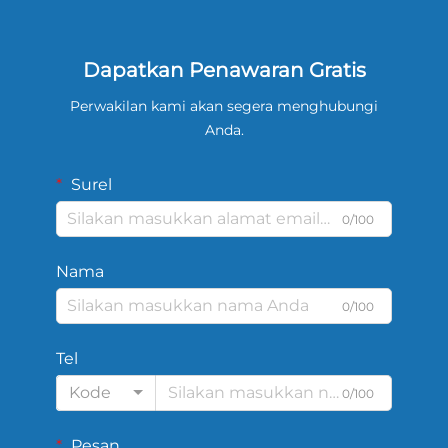
Dapatkan Penawaran Gratis
Perwakilan kami akan segera menghubungi
Anda.
Surel
0/100
Nama
0/100
Tel
Kode
0/100
Pesan