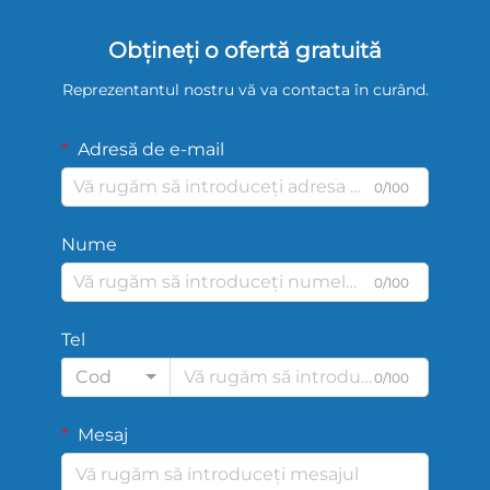
Obțineți o ofertă gratuită
Reprezentantul nostru vă va contacta în curând.
Adresă de e-mail
0/100
Nume
0/100
Tel
Cod
0/100
Mesaj