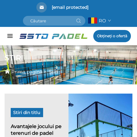
[email protected]
RO
Obțineți o ofertă
ȘTIRI
Prima pagină
>
Știri
Stiri din titlu
Avantajele jocului pe
terenuri de padel