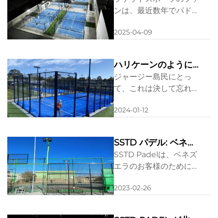
設はこの人気のあるゲーム
のか？
ンは、最近数年でパドル
用の高品質なコートを設置
が世界中で人気が高まっ
して需要に対応しようと努
2025-04-09
ていることに気づいたか
めています ...
もしれません。ダブルス
で行われるパドルは、テ
ハリケーンのように
ニスやスカッシュの要素
ロック
ジャージー島民にとっ
をゲームプレイに取り入
て、これは決して忘れる
れながら、プレー領域に
ことがない日となり、特
関して特定の違いを持っ
2024-01-12
に当社のクライアントに
ています…
とっては、夢が悪夢に変
わった瞬間でした。嵐
SSTD パデル: ベネズ
「シアラン」は、チャネ
エラにトップクラス
SSTD Padelは、ベネズ
ル諸島最大の島に激しい
のパデルコートを開
エラのお客様のために最
勢いで襲いかかり、その
高級のパデルコートを構
設
様子はとても...
2023-02-26
築するにあたり、中心的
な役割を果たすことがで
きて大変喜ばしく思って