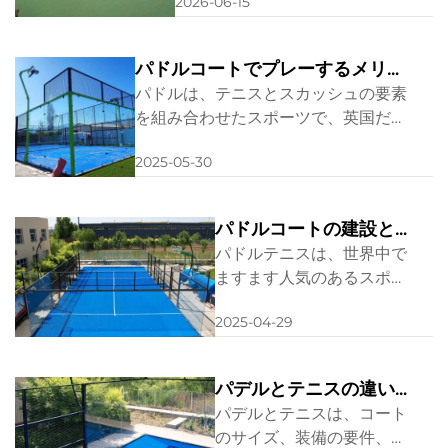
2026-06-15
安全性仕様（12mmガラスおよ
び照明）を確認したうえで、当
社の現地施工コンサルティング
パドルコートでプレーするメリッ
サービスを活用して、カスタマ
ト
パドルは、テニスとスカッシュの要素
イズされたお見積りをご取得く
を組み合わせたスポーツで、英国だけ
ださい。
でなく世界中で急速に人気が高まって
2025-05-30
います。すべての年齢層の人々が、こ
のスポーツの楽しさや身体的健康への
多くの利点を発見しています。もしか
パドルコートの建設とメ
すると、あなたは「近くのパドルコー
ンテナンス
パドルテニスは、世界中で
ト」を探しているかもしれません。
ますます人気のあるスポー
ツです。スポーツ施設やク
2025-04-29
ラブにパドルコートを追加
することを検討している場
合、コートの建設とメンテ
パデルとテニスの違いは
ナンス方法を正しく理解す
何ですか？
パデルとテニスは、コート
ることが重要です - この簡
のサイズ、装備の要件、ル
単なガイドがそのタスクに