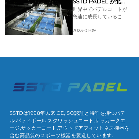
SSTD PADEL が北米
います。このハイエンド
に進出: パデルコート
世界中でパデルコートが
な施設は、パノラマ窓付
の新時代
急速に成長していること
きのパデルコート2面を
から、SSTD PADEL は
備えており、地域のスポ
2023-01-09
米国やカナダなどの主要
ーツシーンに新たな刺激
地域をターゲットに、北
をもたらす存在です。
米市場への進出を積極的
に進めています。高品質
の製品、革新的なソリュ
ーション、持続可能なイ
ンフラストラクチャを備
えた SSTD PADEL は、
世界中のパデルコートの
需要を喚起し、競争力を
高めています。
SSTDは1998年以来,CE,ISO認証と特許を持つパデ
ル,パッドボール,スクワッシュコート,サッカークエ
ージ,サッカーコート,アウトドアフィットネス機器を
含む高品質のスポーツ機器を製造しています.