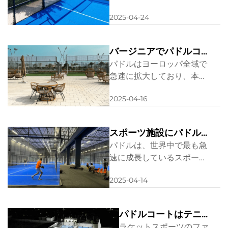
ール、プレイスタイルなど
役立つでしょう。
2025-04-24
で異なる2つのエキサイテ
ィングなラケットスポーツ
です。どちらが自分に最も
バージニアでパドルコー
適しているか、またはスポ
トの建設が開始：スポー
パドルはヨーロッパ全域で
ーツを完全に切り替えたい
ツ発展への重要な一歩
急速に拡大しており、本日
と考えている人にとって、
はロンドンで複数の高品質
この記事が役立つでしょ
2025-04-16
なコートを備えた革新的な
う...
クラブが開設され、初心者
からベテランまで、すべて
スポーツ施設にパドルコ
のプレイヤーにとってより
ートを設置するメリット
パドルは、世界中で最も急
良いプレイ体験が約束され
速に成長しているスポーツ
ています...
の一つとして台頭してお
2025-04-14
り、あらゆる年齢やスキル
レベルのプレイヤーを引き
つけています。その人気が
パドルコートはテニ
急上昇する中、スポーツ施
スコートとどう違う
ラケットスポーツのファ