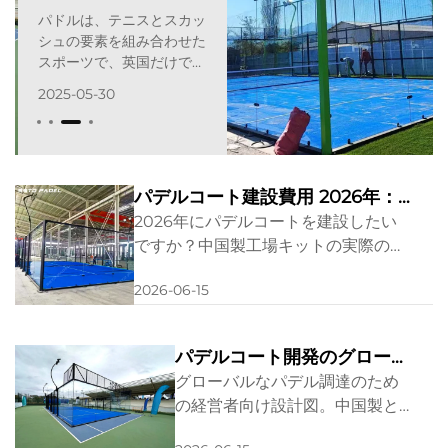
パドルは、テニスとスカッ
シュの要素を組み合わせた
スポーツで、英国だけでな
く世界中で急速に人気が高
2025-05-30
まっています。すべての年
齢層の人々が、このスポー
ツの楽しさや身体的健康へ
の多くの利点を発見してい
ます。もしかすると、あな
パデルコート建設費用 2026年：
たは「近くのパドルコー
完全施工ガイド
2026年にパデルコートを建設したい
ト」を探しているかもしれ
ですか？中国製工場キットの実際の費
ません。
用（6,000米ドルから）と欧州製建設
2026-06-15
費用（3万米ドル以上）を比較しまし
ょう。基礎工事基準、12mmガラス仕
様をマスターし、ここでカスタマイズ
パデルコート開発のグローバ
されたお見積りをご依頼ください！
ルガイド：建設前の許認可お
グローバルなパデル調達のため
よびコンプライアンス
の経営者向け設計図。中国製と
欧州製設備のコストを比較し、