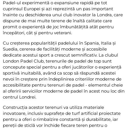
Padel-ul experimentă o expansiune rapidă pe tot
cuprinsul Europei și azi reprezintă un pas important
înainte cu deschiderea unui club inovator la Londra, care
dispune de mai multe terene de înaltă calitate care
promit o experiență de joc îmbunătățită atât pentru
începători, cât și pentru veterani.
Cu creșterea popularității padelului în Spania, Italia și
Suedia, cererea de facilități moderne și accesibile
dedicate acestui sport a crescut semnificativ. La clubul
London Padel Club, terenurile de padel de top sunt
concepute special pentru a oferi jucătorilor o experiență
sportivă inuitabilă, având ca scop să răspundă acestei
nevoi în creștere prin îndeplinirea criteriilor moderne de
accesibilitate pentru terenuri de padel - elementul cheie
al oferirii serviciilor moderne de padel în acest nou loc din
centrul Londrei.
Construcția acestor terenuri va utiliza materiale
inovatoare, inclusiv suprafețe de turf artificial proiectate
pentru a oferi o rimbalzire constantă și durabilitate, iar
pereții de sticlă vor închide fiecare teren pentru o