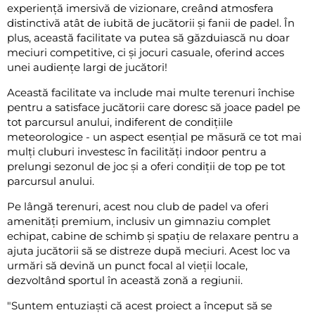
experiență imersivă de vizionare, creând atmosfera
distinctivă atât de iubită de jucătorii și fanii de padel. În
plus, această facilitate va putea să găzduiască nu doar
meciuri competitive, ci și jocuri casuale, oferind acces
unei audiențe largi de jucători!
Această facilitate va include mai multe terenuri închise
pentru a satisface jucătorii care doresc să joace padel pe
tot parcursul anului, indiferent de condițiile
meteorologice - un aspect esențial pe măsură ce tot mai
mulți cluburi investesc în facilități indoor pentru a
prelungi sezonul de joc și a oferi condiții de top pe tot
parcursul anului.
Pe lângă terenuri, acest nou club de padel va oferi
amenități premium, inclusiv un gimnaziu complet
echipat, cabine de schimb și spațiu de relaxare pentru a
ajuta jucătorii să se distreze după meciuri. Acest loc va
urmări să devină un punct focal al vieții locale,
dezvoltând sportul în această zonă a regiunii.
"Suntem entuziaști că acest proiect a început să se