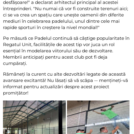
desfășoare!" a declarat arhitectul principal al acestei
întreprinderi. "Nu numai că vor fi construite terenuri aici;
ci se va crea un spațiu care unește oamenii din diferite
mediuri în celebrarea padelului, unul dintre cele mai
rapide sporturi în creștere la nivel mondial!"
Pe măsură ce Padelul continuă să câștige popularitate în
Regatul Unit, facilitățile de acest tip vor juca un rol
esențial în modelarea viitorului său de dezvoltare.
Membrii anticipați pentru acest club pot fi deja
cumpărați.
Rămâneți la curent cu alte dezvoltări legate de această
avansare excitantă! Nu lăsați să vă scăpa -- mențineți-vă
informat pentru actualizări despre acest proiect
promițător!