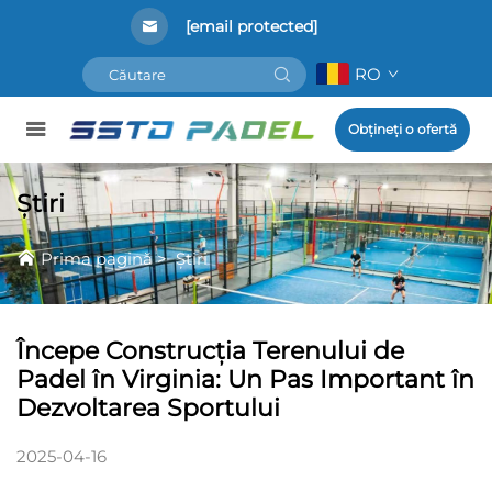
[email protected]
RO
Obțineți o ofertă
Știri
Prima pagină
>
Știri
Începe Construcția Terenului de
Padel în Virginia: Un Pas Important în
Dezvoltarea Sportului
2025-04-16