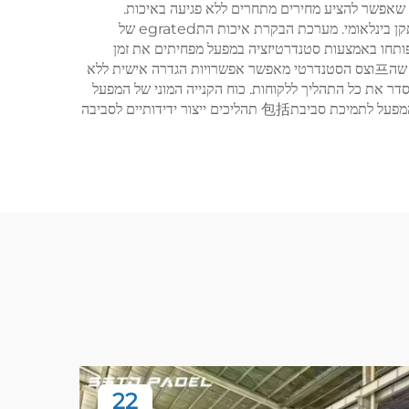
קין על סמך מחיר, מה שאפשר להציע מחירים מתחרים ללא פגיעה באיכות.
אוטומציה מתקדמת וציוד מותאם-לפי-תכלית מבטיחים ייצור מדויק, המוביל לשדות שמקיימים או甚至 מעבר标注标注标注标注标注 תקן בינלאומי. מערכת הבקרת איכות התegrated של
פותחו באמצעות סטנדרטיזציה במפעל מפחיתים את זמן
ההתקנה וההוצאות הקשורים. גישה מבוססת מחקר לבחירת חומרים במפעל מבטיחה ביצועים אופטימליים בתנאים אקלימיים שונים, בעוד שה프וצס הסטנדרטי מאפשר אפשרויות הגדרה אישית ללא
דר את כל התהליך ללקוחות. כוח הקנייה המוני של המפעל
לחומרי גלם מתרגם למחיר טוב יותר ללקוחות, בעוד שיחסים מוכרים עם שותפי משלוחים מקלים על הפצה גלובלית יעילה. בנוסף, נאמנות המפעל לתמיכת סביבת包括 תהליכים ייצור ידידותיים לסביבה
22