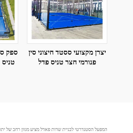
יצרן מקצועי ססטד חיצוני סין
ספק סס
פנורמי חצר טניס פדל
קלאסית חצר פדל מתקדמת
טכנולוגיה לחצר פדל 001-2
המפעל הסטנדרטי לבניית שדות פאדל מציע מגוון רחב של יתר