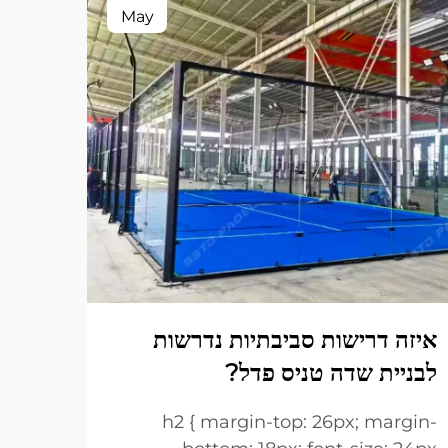
May
איזה דרישות סביבתיות נדרשות
שיפו
לבניית שדה טניס פדל?
משחק
rgin-
h2 { margin-top: 26px; margin-