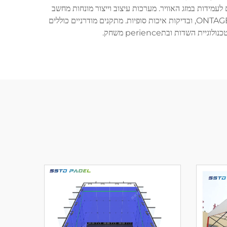
יסויים לעמידות במזג האוויר. מערכות עיצוב וייצור מונחות מחשב
מבטיחות מדידות מדויקות ואיכותל זהה באיכות בכל ייצור השדות. המפעל גם כולל אזורים מוקדשים לאחסון רכיבים,뮬 Smylation מONTAGE, ובדיקות איכות סופיות. מתקנים מודרניים כוללים
ות ובתperience משחק.