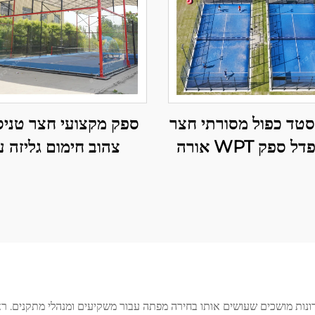
טד כפול מסורתי חצר
ספק מקצועי חצר טניס
טניס פדל ספק WPT אורה
צהוב חימום גליזה 
LED קלאסית חצר פדל
כיפODת איכות מצוי
חיצונית 002
פדל חיצונית פנורמית 006
ונות מושכים שעושים אותו בחירה מפתה עבור משקיעים ומנהלי מתקנים. ראש