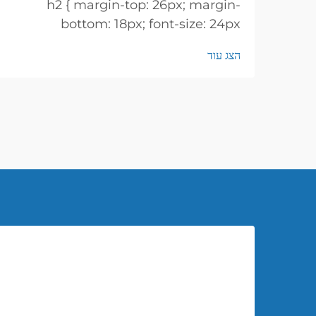
h2 { margin-top: 26px; margin-
bottom: 18px; font-size: 24px
!important; font-weight: 600; line-
הצג עוד
height: normal; } h3 { margin-top:
26px; margin-bottom: 18px; font-
size: 20px !important; font-weight:
600; line-height: ...