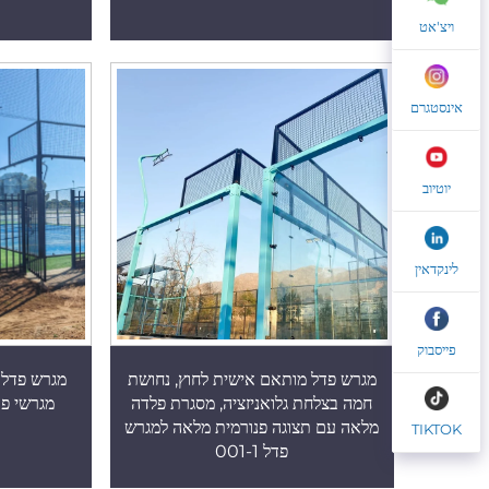
ויצ'אט
אינסטגרם
יוטיוב
לינקדאין
פייסבוק
מגרש פדל מותאם אישית לחוץ, נחושת
מגרש פדל פ
חמה בצלחת גלואניזציה, מסגרת פלדה
מגרשי פדל 
מלאה עם תצוגה פנורמית מלאה למגרש
TIKTOK
פדל 001-1