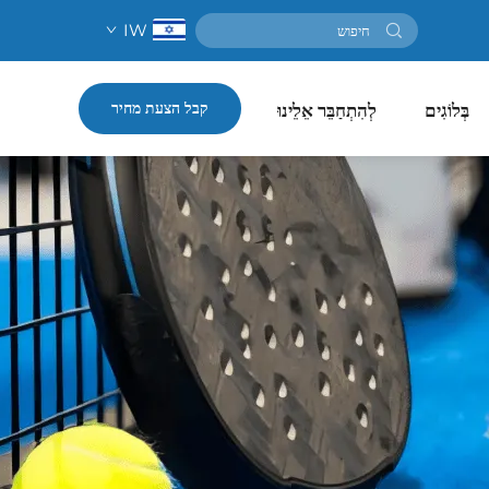
IW
קבל הצעת מחיר
בְּלוֹגִים
לְהִתְחַבֵּר אֵלֵינוּ