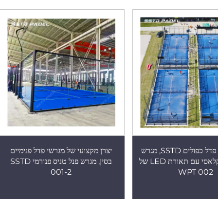
ספק מגרשי פדל כפולים SSTD, מגרש
יצרן מקצועי של מגרשי פדל פנימיים
פדל חיצוני קלאסי עם תאורת LED של
בסין, מגרש פנל טניס פנורמי SSTD
001-2
WPT 002