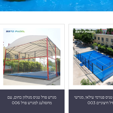
ניס פנורמי עילאי, מגרשי
מגרש פדל טניס מגולוון בחום, עם
ל חיצוניים 003
מחסה/גג למגרש פדל 006