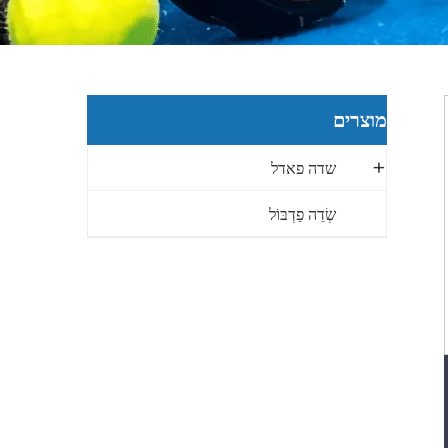
מוצרים
שדה פאדל
שְׂדֵה פַדְבּוֹל