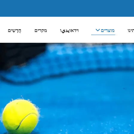
ינו
מוצרים
וידאוيديו
מקרים
חֲדָשִים