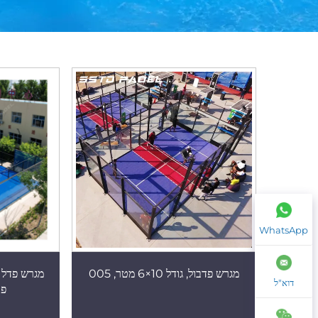
WhatsApp
מגרש פדבול, גודל 10×6 מטר, 005
מגרש פדל ט
דוא"ל
פד