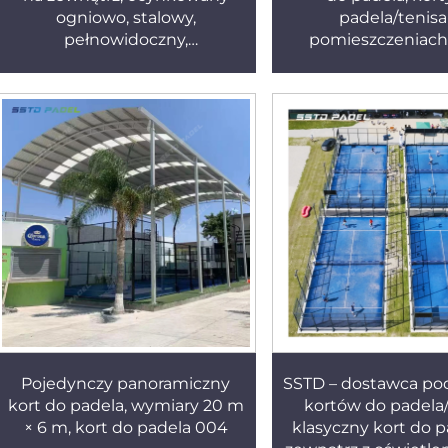
ogniowo, stalowy,
padela/tenis
pełnowidoczny,
pomieszczeniach
panoramiczny kort do padela
001-1
Pojedynczy panoramiczny
SSTD – dostawca p
kort do padela, wymiary 20 m
kortów do padela/
× 6 m, kort do padela 004
klasyczny kort do p