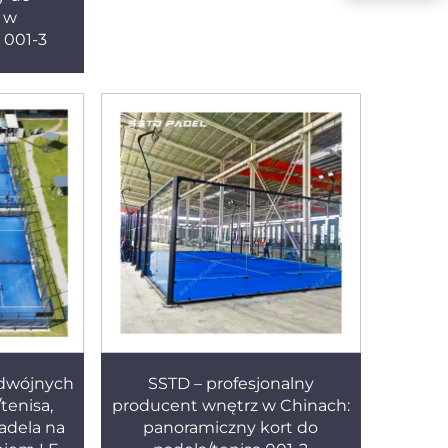
a w
 001-3
odwójnych
SSTD – profesjonalny
tenisa,
producent wnętrz w Chinach:
adela na
panoramiczny kort do