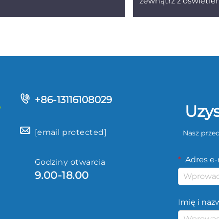
zewnątrz z oświetl
WPT 002
+86-13116108029
Uzys
[email protected]
Nasz przed
Adres e-
Godziny otwarcia
9.00-18.00
Imię i naz