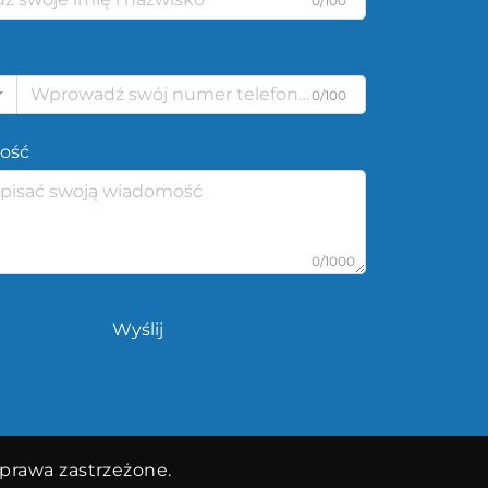
0/100
0/100
ość
0/1000
Wyślij
 prawa zastrzeżone.