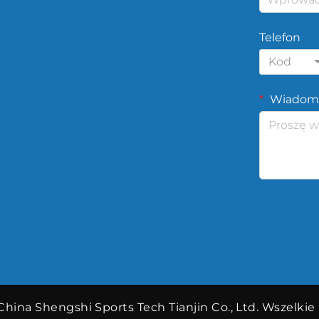
Telefon
Kod
Wiadom
hina Shengshi Sports Tech Tianjin Co., Ltd. Wszelkie