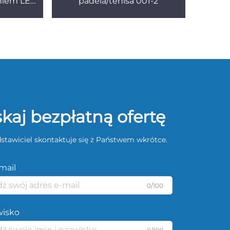
eniem LED
padela/tenisa 001-2
kaj bezpłatną ofertę
stawiciel skontaktuje się z Państwem wkrótce.
mail
0/100
wisko