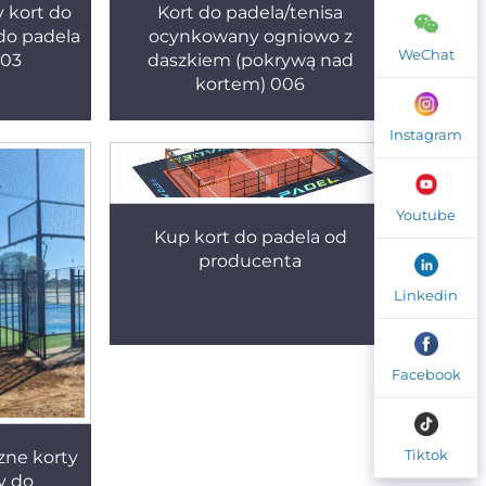
 kort do
Kort do padela/tenisa
 do padela
ocynkowany ogniowo z
WeChat
003
daszkiem (pokrywą nad
kortem) 006
Instagram
Youtube
Kup kort do padela od
producenta
Linkedin
Facebook
Tiktok
ne korty
y do