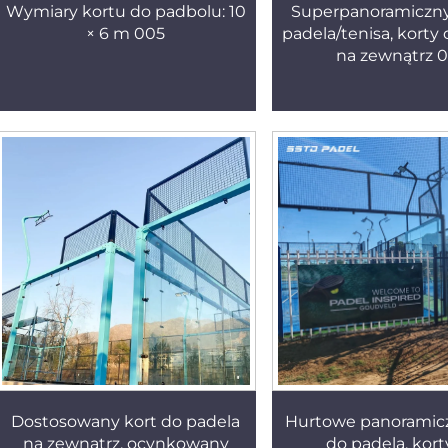
Wymiary kortu do padbolu: 10
Superpanoramiczny
× 6 m 005
padela/tenisa, korty
na zewnątrz 
Dostosowany kort do padela
Hurtowe panoramicz
na zewnątrz, ocynkowany
do padela, kort