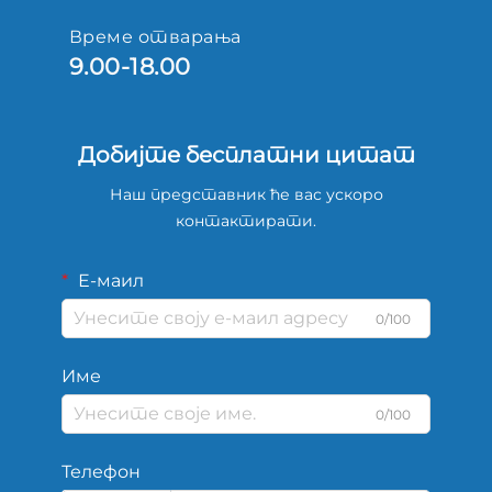
Време отварања
9.00-18.00
Добијте бесплатни цитат
Наш представник ће вас ускоро
контактирати.
Е-маил
0/100
Име
0/100
Телефон