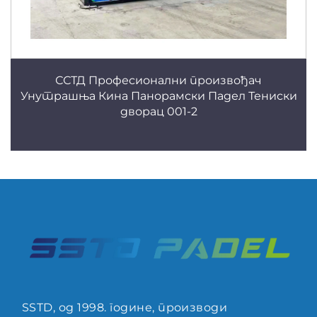
ССТД Професионални произвођач
Унутрашња Кина Панорамски Падел Тениски
дворац 001-2
SSTD, од 1998. године, производи