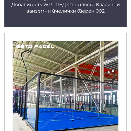
Добавитељ WPT ЛЕД Светлост Класични
ванземни пчелички терен 002