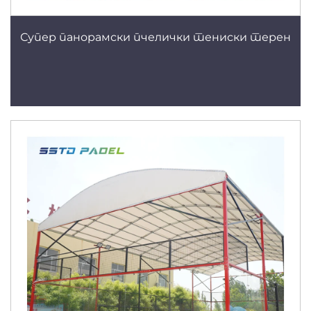
Супер панорамски пчелички тениски терен