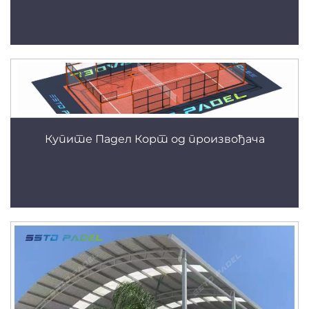
Купите Падел Корт од произвођача