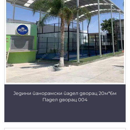
Једини панорамски падел дворац 20м*6м
Падел дворац 004