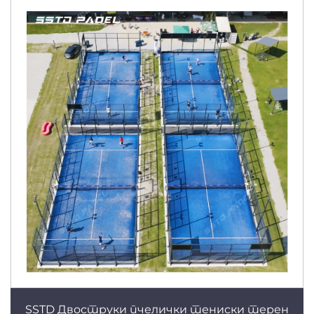
SSTD Двоструки пчелички тениски терен