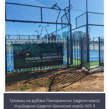
Трговац на рубљи Панорамски паделл корт
Унутарни паделл тениски корт 001-3