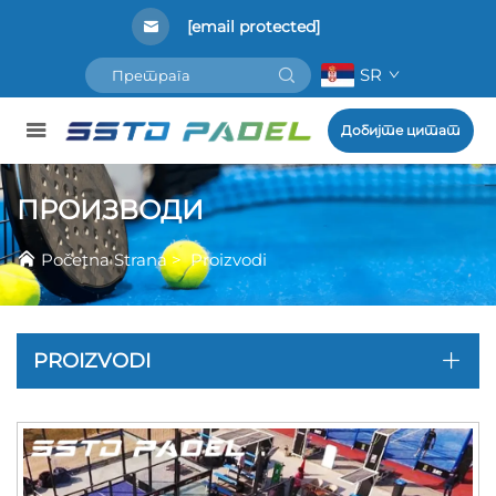
[email protected]
SR
Добијте цитат
ПРОИЗВОДИ
Početna Strana
>
Proizvodi
PROIZVODI