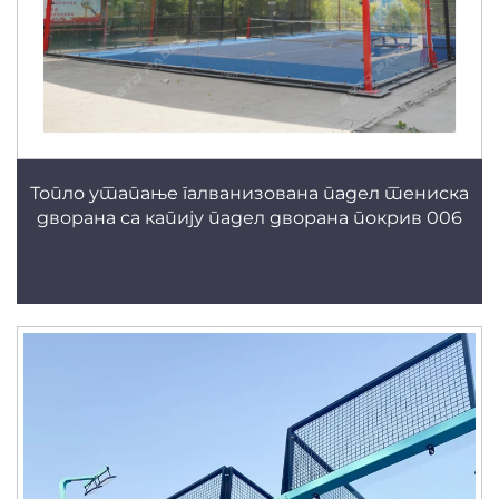
Топло утапање галванизована падел тениска
дворана са капију падел дворана покрив 006