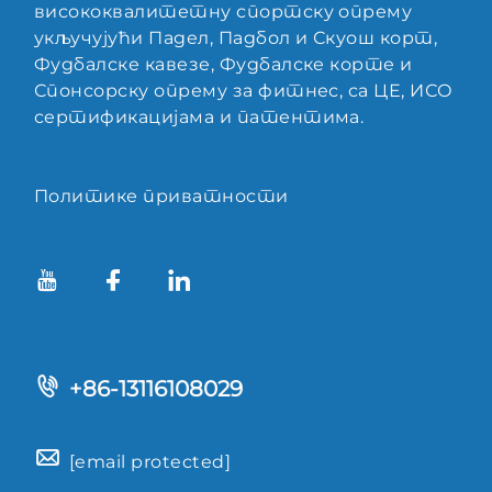
висококвалитетну спортску опрему
укључујући Падел, Падбол и Скуош корт,
Фудбалске кавезе, Фудбалске корте и
Спонсорску опрему за фитнес, са ЦЕ, ИСО
сертификацијама и патентима.
Политике приватности
+86-13116108029
[email protected]