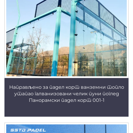
Направљено за падел корт ванземни топло
утапао галванизовани челик пуни поглед
Панорамски падел корт 001-1