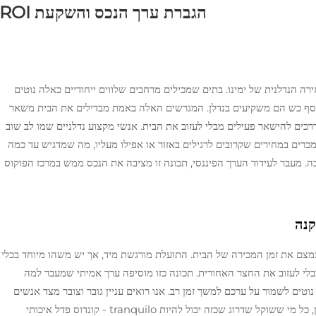
הגברת ערך הנכס והשקעת ROI
 הנדלנית של ימינו. בתים שמכילים מרחבים שלווים ייחודיים כאלה נוטים
סף כש הם משקיעים בנדלן. המגרשים האלה באמת מבדילים את הבית משאר
ם להישאר פעילים מבלי לעזוב את הבית. אנשי מקצוע נדלניים שמו לב שוב
כרים במחירים שקרובים לרגילים באזור או אפילו מעליו, מה שמדגיש עד כמה
. מעבר לעידוד הערך הפיננסי, תכונה זו מציבה את הנכס ממש במרכז הפוקוס
קנה
צמצם את זמן המכירה של הבית. התועלת מורגשת מיד, אך יש משהו מיוחד בכלי
י לעזוב את החצר האחורית. תכונה כזו מוסיפה ערך אמיתי שמעבר למה
וטים לשמור על ערכם למשך זמן רב. אנו רואים עניין גובר וצובר מצד אנשים
ביתיים המציעים מרחבים שמזמינים לנוחות ובידור. לכן, כל מי ששוקל שדרוג שכזה יכול להיות tranquilo - קונדוס פדל איכותי