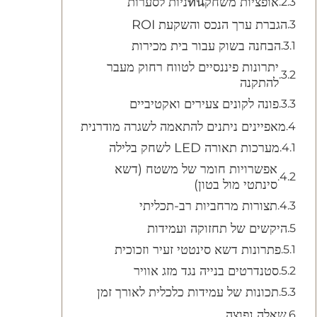
אופציות משחקทนניות לסערות
הגברת ערך הנכס והשקעת ROI
הבחנה בשוק עבור בית מכירות
יתרונות פיננסיים לטווח רחוק מעבר
להתקנה
פונה לקונים צעירים ואקטיביים
מאפיינים ניתנים להתאמה לשגרה מודרנית
מערכות תאורה LED לשחק בלילה
אפשרויות חומר של משטח (דשא
סינתטי מול בטון)
תצורות מרחביות רב-תכליתי
היקשים של תחזוקה ועמידות
פתרונות דשא סינטטי זעיר וזכוכית
סטנדרטים בנייה נגד מזג אוויר
תכונות של עמידות כלכלית לאורך זמן
שאלה נפוצה