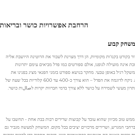
הרחבת אפשרויות כושר ובריאות
משחק קבוע
בקורט בקנז'ות מקומיות, הן דרך מצוינת לשבור את הרוטינה היושבת אליה
ת אינה מועילה לגופנו, אולם ספורטים כמו פדל מביאים עימם יתרונות
שקל רגיל באופן טבעי. מחקר בנושא ספורט בזמני הפנאי מציג בפנינו את
היתרונות הרבים של פעילות מסוג זה לבריאות הכללית. ניקח לדוגמה את הפדל – הוא צורך כ-400 עד 600 קלוריות בכל שעה של
תרון מעשי לשמירה על כושר ללא צורך בדמי חברוות יקרות לصالות כושר.
מש טוב מכיוון שהוא עובד על קבוצות שרירים רבות בבת אחת - תחשבו על
 ברחבי המגרש, ושרירים מרכזיים יציבים בכל מקום. המשחק למעשה מגביר גם
 זריזים כאשר הם משתנים בפתאומיות כיוון, חזקים מספיק כדי להכות זריקות