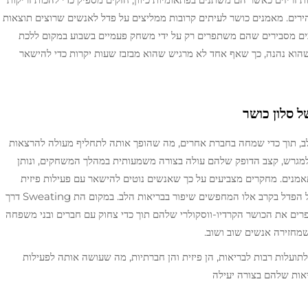
ירים. מאמנים כושר לעיתים קרובות ממליצים על פדל לאנשים שרוצים תוצאות
ים מסבירים שהם משתפרים רק על ידי משחק פעמיים בשבוע במקום ללכת
 שהוא נהנה, כך שאף אחד לא מרגיש שהוא מבזבז שעות יקרות כדי להישאר
ל סלון כושר
דל מספקת יתרונות ausgezeichnetים ללב, תוך כדי שמחה בחברת אחרים, מה שהופך אותה לתחליף מעולה להרצאות
מגרש, קצב הדופק שלהם עולה בצורה משמעותית במהלך המשחקים, ונותן
אמנים. מחקרים מצביעים על כך שאנשים נוטים להישאר עם פעילות פיזית
שאותה הם באמת נהנים, ומכאן נובעת הפופולריות של הפדל בקרב אלו המחפשים שיפור בבריאות הלב. במקום הת Sweating דרך
ל הרצ treadmill, שחקנים משפרים את הכושר הקרדיו-ווסקולרי שלהם תוך כדי צחוק עם חברים ובני משפחה
מחזירה אנשים שוב ושוב.
ך יכולה להוביל לתועלות רבות לבריאות, הן פיזית והן חברתיות, מה שעושה אותה לפעילות
ות שלהם בצורה יעילה