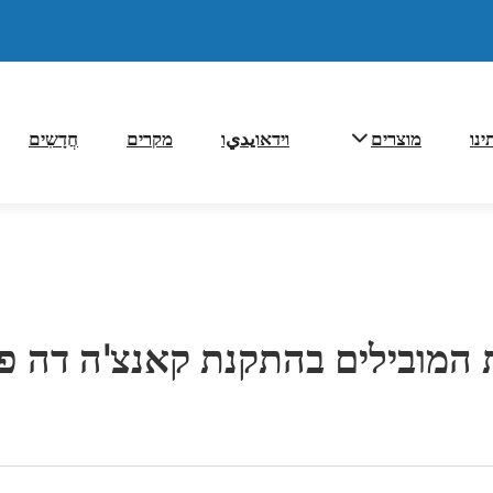
ינו
מוצרים
וידאוيديו
מקרים
חֲדָשִים
 המובילים בהתקנת קאנצ'ה דה פ