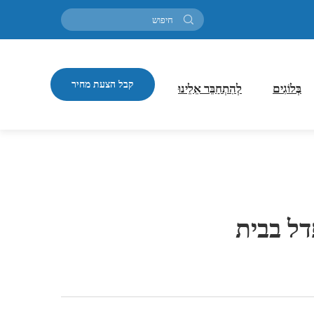
קבל הצעת מחיר
בְּלוֹגִים
לְהִתְחַבֵּר אֵלֵינוּ
דל בבית