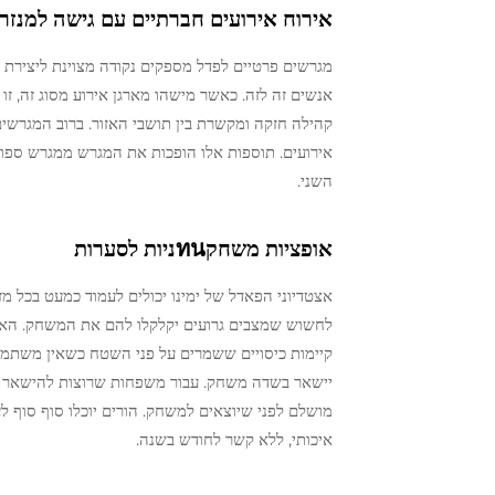
אירוח אירועים חברתיים עם גישה למנזר
מגרשים פרטיים לפדל מספקים נקודה מצוינת ליצירת 
אנשים זה לזה. כאשר מישהו מארגן אירוע מסוג זה, זו
קהילה חזקה ומקשרת בין תושבי האזור. ברוב המגרשים
אירועים. תוספות אלו הופכות את המגרש ממגרש ספור
השני.
אופציות משחקทนניות לסערות
אצטדיוני הפאדל של ימינו יכולים לעמוד כמעט בכל מ
לחשוש שמצבים גרועים יקלקלו להם את המשחק. האצטד
קיימות כיסויים ששמרים על פני השטח כשאין משתמשים
יישאר בשדה משחק. עבור משפחות שרוצות להישאר פעילו
מושלם לפני שיוצאים למשחק. הורים יוכלו סוף סוף ל
איכותי, ללא קשר לחודש בשנה.