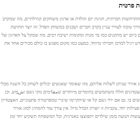
ת פרטית
התרחשות חברתית, חגיגת יום הולדת או ארגון משחקים קהילתיים, מה שמקרב
 דרך טובה לעורר עניין בקרב חברים ושכנים במשחק הפדל. זה יוצר תחושת
 כיום יש מתקנים כמו בר מנות ומקומות ישיבה רבים, מה שמקל על הארגון של
ט רגיל למרכז חברתי מיוחד, כמעט כמו מקום מפגש בו כולם מכירים אחד את
זג אוויר שניתן לשלוח אליהם, מה שאומר שאנשים יכולים לשחק כל השנה מבלי
ונים הללו משתמשים בחומרים מיוחדים שمقاימים נזקי גשם וشֶׁמֶש, וכן
 בו. גם אם ירד גשם קל או שיתקיימו שינויי טמפרטורה פתעוניים, האצטדיון
ת יחד, עקביות זו יוצרת הבדל גדול. אין צורך עוד להמתין למזג אוויר
עשות תנועה בזמן שילדים יתפוצצו באנרגיה, וכל המשפחה תשקיע יחד זמן