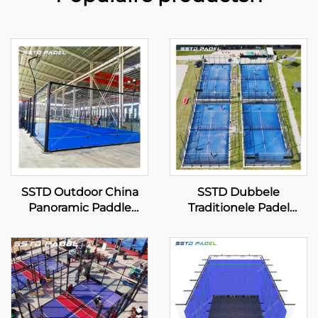
SSTD Outdoor China
SSTD Dubbele
Panoramic Paddle
Traditionele Padel
Tennis Court
Tennisbaan Leverancier
Professionele Fabrikant
WPT LED Licht Classic
Classic Padel Court
Buiten Paddle Court
Geavanceerde
002
Technologie voor Padel
Club 001-2