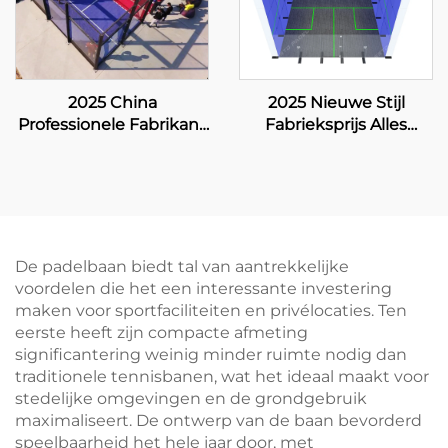
2025 China
2025 Nieuwe Stijl
Professionele Fabrikant
Fabrieksprijs Alles
en Exporteur Padbol
Houten Vloer Versterkt
Court Grootte 10*6M
Glas Binnen Squashveld
Biedt een Stabiele en
voor Dubbels
Betrouwbare
Speeloppervlakte 005
De padelbaan biedt tal van aantrekkelijke
voordelen die het een interessante investering
maken voor sportfaciliteiten en privélocaties. Ten
eerste heeft zijn compacte afmeting
significantering weinig minder ruimte nodig dan
traditionele tennisbanen, wat het ideaal maakt voor
stedelijke omgevingen en de grondgebruik
maximaliseert. De ontwerp van de baan bevorderd
speelbaarheid het hele jaar door, met