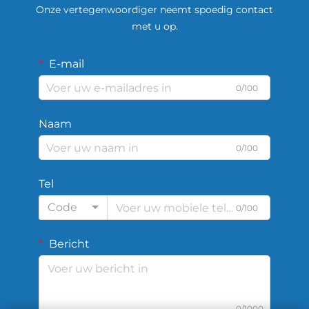
Onze vertegenwoordiger neemt spoedig contact
met u op.
E-mail
0/100
Naam
0/100
Tel
Code
0/100
Bericht
0/1000