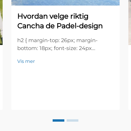
Hvordan velge riktig
Cancha de Padel-design
h2 { margin-top: 26px; margin-
bottom: 18px; font-size: 24px
!important; font-weight: 600; line-
Vis mer
height: normal; } h3 { margin-top:
26px; margin-bottom: 18px; font-
size: 20px !important; font-weight:
600; line-height: ...