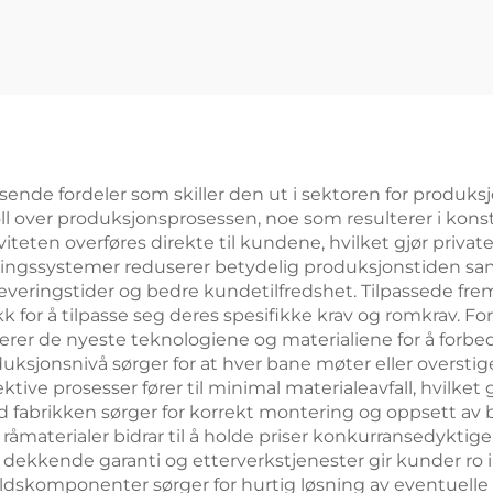
oramabane Kjøp
Innkjøring
elbane 20m*6m
Squashbane f
ddlebane Enkelt
Dobbelt
adelbane 004
sende fordeler som skiller den ut i sektoren for produksj
troll over produksjonsprosessen, noe som resulterer i ko
teten overføres direkte til kundene, hvilket gjør priva
eringssystemer reduserer betydelig produksjonstiden s
 leveringstider og bedre kundetilfredshet. Tilpassede fre
k for å tilpasse seg deres spesifikke krav og romkrav. F
rerer de nyeste teknologiene og materialiene for å forbe
duksjonsnivå sørger for at hver bane møter eller overstig
ktive prosesser fører til minimal materialeavfall, hvilke
ved fabrikken sørger for korrekt montering og oppsett a
v råmaterialer bidrar til å holde priser konkurransedykti
kkende garanti og etterverkstjenester gir kunder ro i s
oldskomponenter sørger for hurtig løsning av eventuelle 