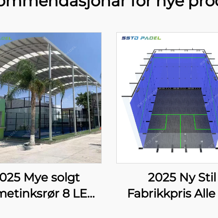
ommendasjonar for nye pro
025 Mye solgt
2025 Ny Stil
metinksrør 8 LED
Fabrikkpris Alle
lampe Enkelt
Golvet Strekk G