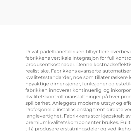
panoramabane padel
Pan
tennis padelbane
Pad
2024 Excellent Design
Pa
Utendørs
P
Paddlebaner 003
Privat padelbanefabriken tilbyr flere overbevi
fabrikkens vertikale integrasjon for full kon
produsentkostnader. Denne kostnadseffektivi
realistiske. Fabrikkens avanserte automatis
kvalitetsstandarder, noe som tillater raskere
nøyaktige dimensjoner, funksjoner og estetik
fabrikken innoverer kontinuerlig, og inkorpo
Kvalitetskontrollforanstaltninger på hver pro
spillbarhet. Anleggets moderne utstyr og effe
Profesjonelle installasjonslag trent direkte 
langlevertighet. Fabrikkens stor kjøpskraft a
premiumkvalitetskomponenter brukes. Fullt de
til å produsere erstatningsdeler og vedlikeh