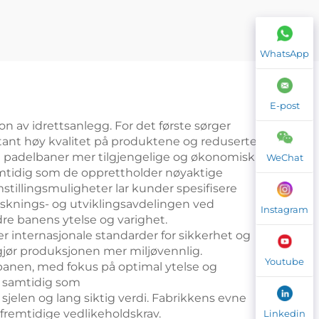
or
WhatsApp
E-post
on av idrettsanlegg. For det første sørger
nstant høy kvalitet på produktene og reduserte
te padelbaner mer tilgjengelige og økonomisk
WeChat
amtidig som de opprettholder nøyaktige
mstillingsmuligheter lar kunder spesifisere
orsknings- og utviklingsavdelingen ved
Instagram
dre banens ytelse og varighet.
er internasjonale standarder for sikkerhet og
t gjør produksjonen mer miljøvennlig.
Youtube
v banen, med fokus på optimal ytelse og
ge samtidig som
jelen og lang siktig verdi. Fabrikkens evne
fremtidige vedlikeholdskrav.
Linkedin