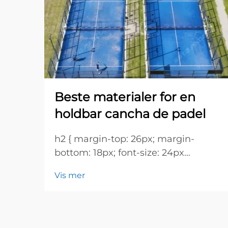
Beste materialer for en
holdbar cancha de padel
h2 { margin-top: 26px; margin-
bottom: 18px; font-size: 24px
!important; font-weight: 600; line-
Vis mer
height: normal; } h3 { margin-top:
26px; margin-bottom: 18px; font-
size: 20px !important; font-weight:
600; line-height: ...