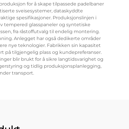
produksjon for å skape tilpassede padelbaner
atiserte sveisesystemer, dataskyddte
tige spesifikasjoner. Produksjonslinjen i
av tempered glasspaneler og syntetiske
sen, fra råstoffutvalg til endelig montering.
enning. Anlegget har også dedikerte områder
ere nye teknologier. Fabrikken sin kapasitet
ert på tilgjengelig plass og kundepreferanser.
r blir brukt for å sikre langtidsvarighet og
gerstyring og tidlig produksjonsplanlegging,
der transport.