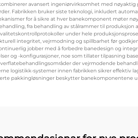
ne kombinerer avansert ingeniørvirksomhet med nøyaktig 
rder. Fabrikken bruker siste teknologi, inkludert autom
kanismer for å sikre at hver banekomponent møter nøyak
ehandling, fra behandling av stålrammer til produksjon 
 kvalitetskontrollprotokoller under hele produksjonsproses
turell integritet, vejrmodning og spillbarhet før godkj
 kontinuerlig jobber med å forbedre banedesign og integr
lser og -konfigurasjoner, noe som tillater tilpasning bas
overflatebehandlingsområder der vejrmodende behandlinge
 logistikk-systemer innen fabrikken sikrer effektiv la
serte pakkingløsninger beskytter banekomponentene un