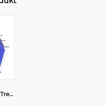
dukt
 Tre
lass