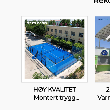
Rek
HØY KVALITET
2
Montert trygg
Var
idrettsutstyr