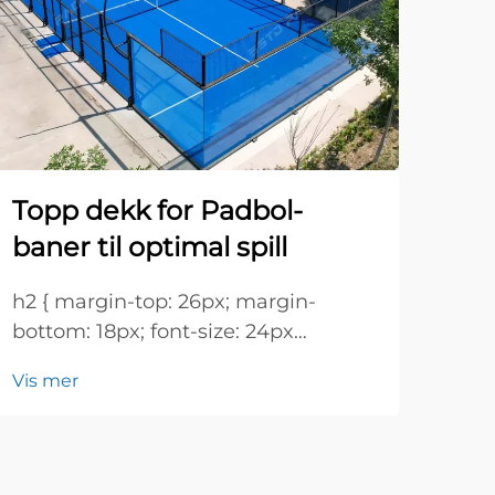
Ta
fo
h2 {
Topp dekk for Padbol-
bott
baner til optimal spill
!imp
Vis 
heig
h2 { margin-top: 26px; margin-
26px
bottom: 18px; font-size: 24px
size
!important; font-weight: 600; line-
600;
Vis mer
height: normal; } h3 { margin-top:
26px; margin-bottom: 18px; font-
size: 20px !important; font-weight:
600; line-height: ...