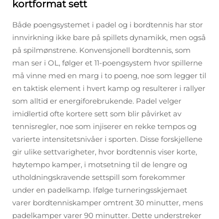
kortformat sett
Både poengsystemet i padel og i bordtennis har stor
innvirkning ikke bare på spillets dynamikk, men også
på spilmønstrene. Konvensjonell bordtennis, som
man ser i OL, følger et 11-poengsystem hvor spillerne
må vinne med en marg i to poeng, noe som legger til
en taktisk element i hvert kamp og resulterer i rallyer
som alltid er energiforebrukende. Padel velger
imidlertid ofte kortere sett som blir påvirket av
tennisregler, noe som injiserer en rekke tempos og
varierte intensitetsnivåer i sporten. Disse forskjellene
gir ulike settvarigheter, hvor bordtennis viser korte,
høytempo kamper, i motsetning til de lengre og
utholdningskravende settspill som forekommer
under en padelkamp. Ifølge turneringsskjemaet
varer bordtenniskamper omtrent 30 minutter, mens
padelkamper varer 90 minutter. Dette understreker