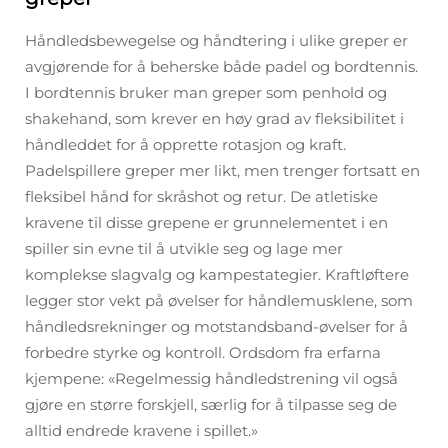
Håndledsbewegelse og håndtering i ulike greper er
avgjørende for å beherske både padel og bordtennis.
I bordtennis bruker man greper som penhold og
shakehand, som krever en høy grad av fleksibilitet i
håndleddet for å opprette rotasjon og kraft.
Padelspillere greper mer likt, men trenger fortsatt en
fleksibel hånd for skråshot og retur. De atletiske
kravene til disse grepene er grunnelementet i en
spiller sin evne til å utvikle seg og lage mer
komplekse slagvalg og kampestategier. Kraftløftere
legger stor vekt på øvelser for håndlemusklene, som
håndledsrekninger og motstandsband-øvelser for å
forbedre styrke og kontroll. Ordsdom fra erfarna
kjempene: «Regelmessig håndledstrening vil også
gjøre en større forskjell, særlig for å tilpasse seg de
alltid endrede kravene i spillet.»