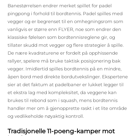
Banestørrelsen endrer merket spillet for padel
pingpong i forhold til bordtennis. Padel spilles med
vegger og er begrenset til en omhegningsrom som
vanligvis er større enn FLYER, noe som endrer den
klassiske følelsen som bordtennisreglene gir, og
tillater skudd mot vegger og flere strategier å spille.
De nære kvadraturene er fordelt på opphissende
rallyer, spelere må bruke taktisk posisjonering bak
vegger. Imidlertid spilles bordtennis på en mindre,
åpen bord med direkte bordutvekslinger. Ekspertene
sier at det faktum at padelbaner er lukket legger til
et ekstra lag med kompleksitet, da veggene kan
brukes til rebond som i squash, mens bordtennis
handler mer om å gjenopprette raskt i et lite område
og vedlikeholde nøyaktig kontroll.
Tradisjonelle 11-poeng-kamper mot