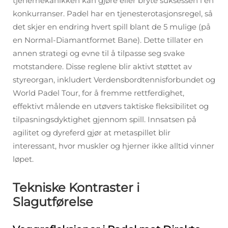
tjenemekanikken kan gjøre eller bryte suksessen i en
konkurranser. Padel har en tjenesterotasjonsregel, så
det skjer en endring hvert spill blant de 5 mulige (på
en Normal-Diamantformet Bane). Dette tillater en
annen strategi og evne til å tilpasse seg svake
motstandere. Disse reglene blir aktivt støttet av
styreorgan, inkludert Verdensbordtennisforbundet og
World Padel Tour, for å fremme rettferdighet,
effektivt målende en utøvers taktiske fleksibilitet og
tilpasningsdyktighet gjennom spill. Innsatsen på
agilitet og dyreferd gjør at metaspillet blir
interessant, hvor muskler og hjerner ikke alltid vinner
løpet.
Tekniske Kontraster i
Slagutførelse