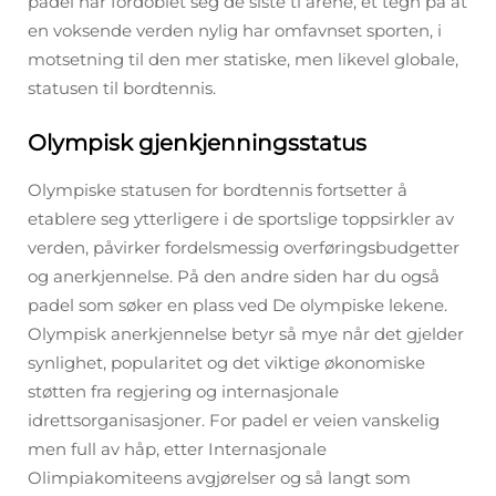
padel har fordoblet seg de siste ti årene, et tegn på at
en voksende verden nylig har omfavnset sporten, i
motsetning til den mer statiske, men likevel globale,
statusen til bordtennis.
Olympisk gjenkjenningsstatus
Olympiske statusen for bordtennis fortsetter å
etablere seg ytterligere i de sportslige toppsirkler av
verden, påvirker fordelsmessig overføringsbudgetter
og anerkjennelse. På den andre siden har du også
padel som søker en plass ved De olympiske lekene.
Olympisk anerkjennelse betyr så mye når det gjelder
synlighet, popularitet og det viktige økonomiske
støtten fra regjering og internasjonale
idrettsorganisasjoner. For padel er veien vanskelig
men full av håp, etter Internasjonale
Olimpiakomiteens avgjørelser og så langt som