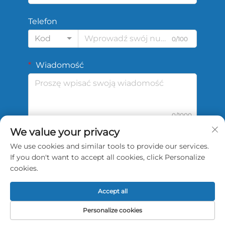
Telefon
Kod
0/100
Wiadomość
0/1000
We value your privacy
We use cookies and similar tools to provide our services.
Wyślij
If you don't want to accept all cookies, click Personalize
cookies.
Accept all
Copyright © 2026 China Shengshi Sports Tech
Personalize cookies
Tianjin Co., Ltd. Wszelkie prawa zastrzeżone.