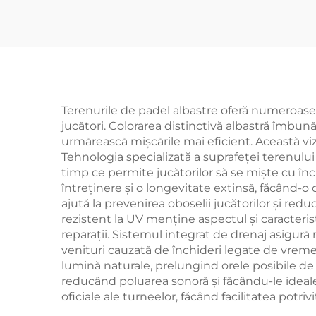
View Panoramic
Pa
Paddle Court 001-1
Terenurile de padel albastre oferă numeroase av
jucători. Colorarea distinctivă albastră îmbun
urmărească mișcările mai eficient. Această vizi
Tehnologia specializată a suprafeței terenului 
timp ce permite jucătorilor să se miște cu înc
întreținere și o longevitate extinsă, făcând-o o
ajută la prevenirea oboselii jucătorilor și red
rezistent la UV menține aspectul și caracter
reparații. Sistemul integrat de drenaj asigur
venituri cauzată de închideri legate de vreme.
lumină naturale, prelungind orele posibile de f
reducând poluarea sonoră și făcându-le ideal
oficiale ale turneelor, făcând facilitatea potr