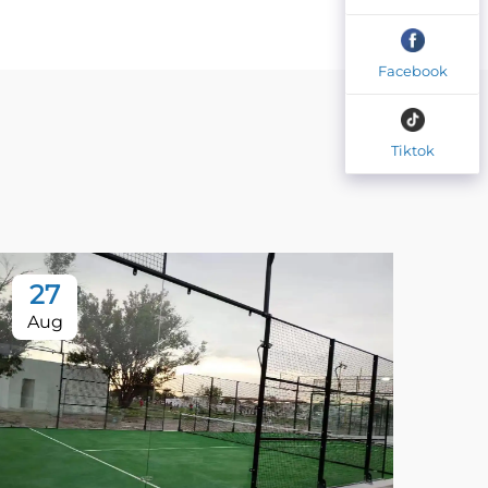
Facebook
Tiktok
27
2
Aug
Au