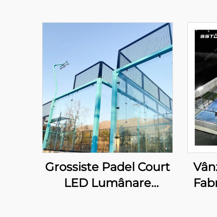
Grossiste Padel Court
Vânz
LED Lumânare
Fabr
Outdoor Hot Dip
Tenn
Galvanizat Oțel Full