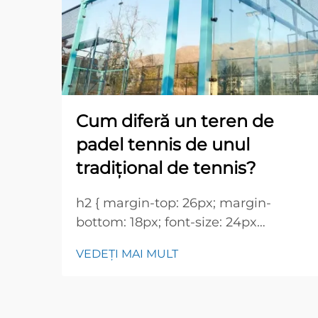
Cum diferă un teren de
padel tennis de unul
tradițional de tennis?
h2 { margin-top: 26px; margin-
bottom: 18px; font-size: 24px
!important; font-weight: 600; line-
VEDEȚI MAI MULT
height: normal; } h3 { margin-top:
26px; margin-bottom: 18px; font-
size: 20px !important; font-weight: