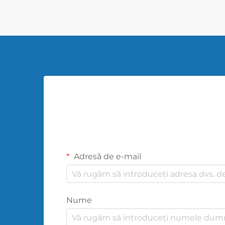
600; line-height: ...}
Adresă de e-mail
Nume