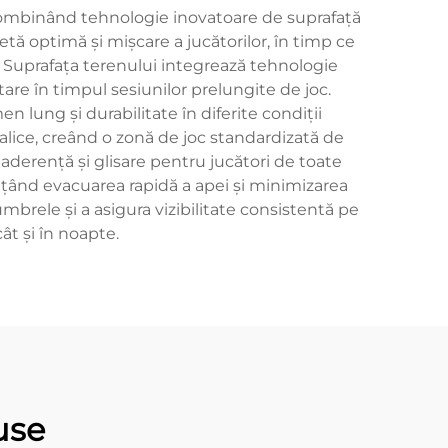
, combinând tehnologie inovatoare de suprafață
tă optimă și mișcare a jucătorilor, în timp ce
ă. Suprafața terenului integrează tehnologie
are în timpul sesiunilor prelungite de joc.
n lung și durabilitate în diferite condiții
alice, creând o zonă de joc standardizată de
e aderență și glisare pentru jucători de toate
mițând evacuarea rapidă a apei și minimizarea
mbrele și a asigura vizibilitate consistentă pe
ât și în noapte.
use