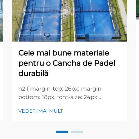
Cele mai bune materiale
pentru o Cancha de Padel
durabilă
h2 { margin-top: 26px; margin-
bottom: 18px; font-size: 24px
!important; font-weight: 600; line-
VEDEȚI MAI MULT
height: normal; } h3 { margin-top:
26px; margin-bottom: 18px; font-
size: 20px !important; font-weight: