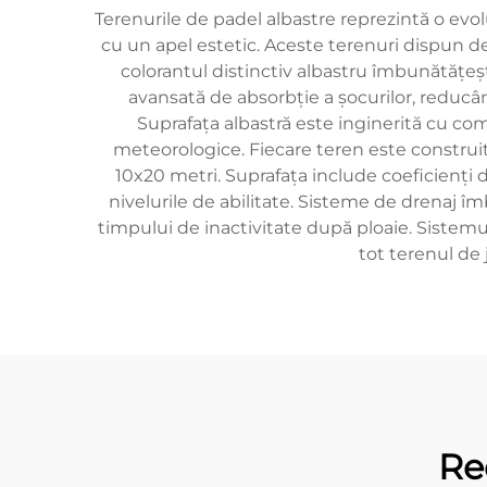
Terenurile de padel albastre reprezintă o evo
cu un apel estetic. Aceste terenuri dispun de
colorantul distinctiv albastru îmbunătățeșt
avansată de absorbție a şocurilor, reducân
Suprafața albastră este inginerită cu comp
meteorologice. Fiecare teren este construit
10x20 metri. Suprafața include coeficienți de
nivelurile de abilitate. Sisteme de drenaj î
timpului de inactivitate după ploaie. Sistemul
tot terenul de 
Re