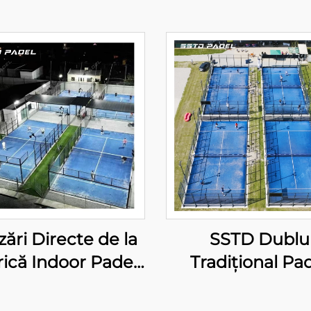
ări Directe de la
SSTD Dublu
ică Indoor Padel
Tradițional Pa
is Courts Cea Mai
Tennis Court Fur
Vândută Gros
WPT LED Lumâ