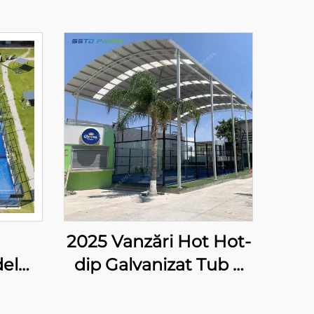
2025 Vanzări Hot Hot-
del
dip Galvanizat Tub 8
nizor
Lampă LED Singur
nare
Panoramic Cumpără