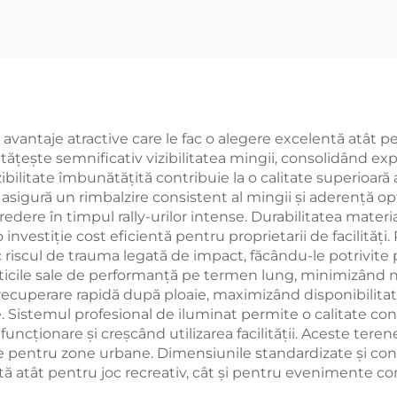
noramic Paddle
Clasic Outdoor P
Court 001-3
Court 002
antaje atractive care le fac o alegere excelentă atât pentr
ătățește semnificativ vizibilitatea mingii, consolidând exp
bilitate îmbunătățită contribuie la o calitate superioară a
asigură un rimbalzire consistent al mingii și aderență opti
redere în timpul rally-urilor intense. Durabilitatea mater
 investiție cost eficientă pentru proprietarii de facilități
uc riscul de trauma legată de impact, făcându-le potrivite 
isticile sale de performanță pe termen lung, minimizând 
ă recuperare rapidă după ploaie, maximizând disponibilita
 Sistemul profesional de iluminat permite o calitate cons
uncționare și creșcând utilizarea facilității. Aceste teren
e pentru zone urbane. Dimensiunile standardizate și cons
ivită atât pentru joc recreativ, cât și pentru evenimente c