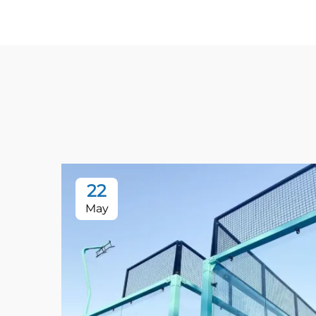
22
May