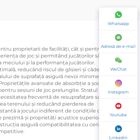
addle
Padel Court 20m*6m
Paddle Court Singur
Whatsapp
Padel Court 004
Adresă de e-mail
u proprietarii de facilități, cât și pentru
eriența de joc și permitând jucătorilor să
 meciului și la performanța jucătorilor.
WeChat
mală, reducând riscul de glisieri și căderi, în
ialului de suprafață asigură nevoi minime de
. Proprietățile avansate de absorbție a şocurilor
pentru sesiuni de joc prelungite. Stratul
Instagram
necesitatea frecventă de resuprafațare sau
tea terenului și reducând pierderea de
tantă a jocului indiferent de condițiile de
Youtube
e prezintă și proprietăți acustice superioare,
trucția asigură compatibilitatea cu cerințele
ompetitive.
Linkedin