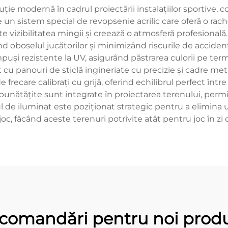
luție modernă în cadrul proiectării instalațiilor sportive
 un sistem special de revopsenie acrilic care oferă o rache
e vizibilitatea mingii și creează o atmosferă profesional
d oboselul jucătorilor și minimizând riscurile de accident
uși rezistente la UV, asigurând păstrarea culorii pe terme
 cu panouri de sticlă ingineriate cu precizie și cadre met
 frecare calibrați cu grijă, oferind echilibrul perfect într
mbunătățite sunt integrate în proiectarea terenului, per
 de iluminat este poziționat strategic pentru a elimina u
joc, făcând aceste terenuri potrivite atât pentru joc în zi c
comandări pentru noi prod