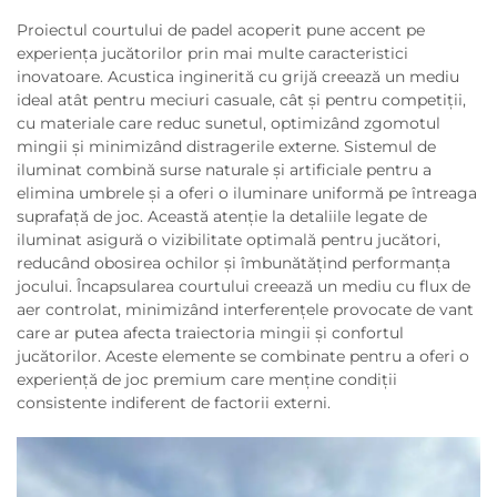
Proiectul courtului de padel acoperit pune accent pe
experiența jucătorilor prin mai multe caracteristici
inovatoare. Acustica inginerită cu grijă creează un mediu
ideal atât pentru meciuri casuale, cât și pentru competiții,
cu materiale care reduc sunetul, optimizând zgomotul
mingii și minimizând distragerile externe. Sistemul de
iluminat combină surse naturale și artificiale pentru a
elimina umbrele și a oferi o iluminare uniformă pe întreaga
suprafață de joc. Această atenție la detaliile legate de
iluminat asigură o vizibilitate optimală pentru jucători,
reducând obosirea ochilor și îmbunătățind performanța
jocului. Încapsularea courtului creează un mediu cu flux de
aer controlat, minimizând interferențele provocate de vant
care ar putea afecta traiectoria mingii și confortul
jucătorilor. Aceste elemente se combinate pentru a oferi o
experiență de joc premium care menține condiții
consistente indiferent de factorii externi.