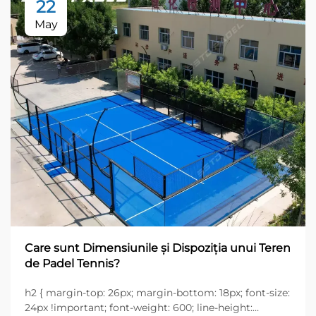
22
May
Care sunt Dimensiunile și Dispoziția unui Teren
de Padel Tennis?
h2 { margin-top: 26px; margin-bottom: 18px; font-size:
24px !important; font-weight: 600; line-height: