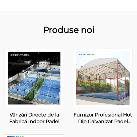
Produse noi
Vânzări Directe de la
Furnizor Profesional Hot
Fabrică Indoor Padel
Dip Galvanizat Padel
Tennis Courts Cea Mai
Tennis Court Cu
Vândută Gros
Canopie Calitate