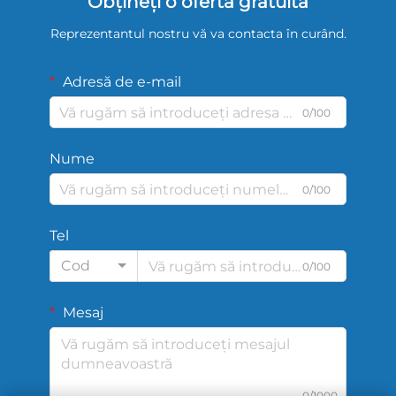
Obțineți o ofertă gratuită
Reprezentantul nostru vă va contacta în curând.
Adresă de e-mail
0/100
Nume
0/100
Tel
Cod
0/100
Mesaj
0/1000