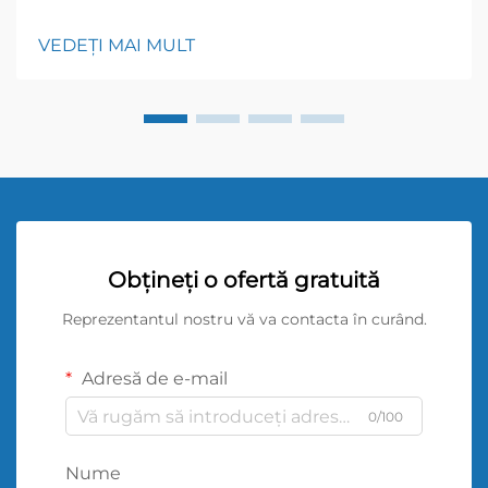
normal; } h3 { margin-top: 26px; margin-bottom: 18px;
font-size: 20px !important; font-weight: 600; line-
VEDEȚI MAI MULT
height: ...}
Obțineți o ofertă gratuită
Reprezentantul nostru vă va contacta în curând.
Adresă de e-mail
0/100
Nume