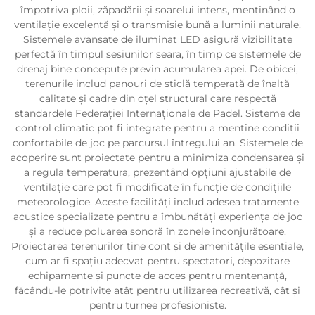
împotriva ploii, zăpadării și soarelui intens, menținând o
ventilație excelentă și o transmisie bună a luminii naturale.
Sistemele avansate de iluminat LED asigură vizibilitate
perfectă în timpul sesiunilor seara, în timp ce sistemele de
drenaj bine concepute previn acumularea apei. De obicei,
terenurile includ panouri de sticlă temperată de înaltă
calitate și cadre din oțel structural care respectă
standardele Federației Internaționale de Padel. Sisteme de
control climatic pot fi integrate pentru a menține condiții
confortabile de joc pe parcursul întregului an. Sistemele de
acoperire sunt proiectate pentru a minimiza condensarea și
a regula temperatura, prezentând opțiuni ajustabile de
ventilație care pot fi modificate în funcție de condițiile
meteorologice. Aceste facilități includ adesea tratamente
acustice specializate pentru a îmbunătăți experiența de joc
și a reduce poluarea sonoră în zonele înconjurătoare.
Proiectarea terenurilor ține cont și de amenitățile esențiale,
cum ar fi spațiu adecvat pentru spectatori, depozitare
echipamente și puncte de acces pentru mentenanță,
făcându-le potrivite atât pentru utilizarea recreativă, cât și
pentru turnee profesioniste.