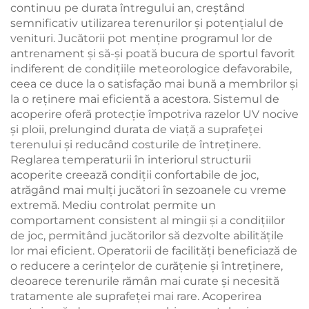
continuu pe durata întregului an, creștând
semnificativ utilizarea terenurilor și potențialul de
venituri. Jucătorii pot menține programul lor de
antrenament și să-și poată bucura de sportul favorit
indiferent de condițiile meteorologice defavorabile,
ceea ce duce la o satisfação mai bună a membrilor și
la o reținere mai eficientă a acestora. Sistemul de
acoperire oferă protecție împotriva razelor UV nocive
și ploii, prelungind durata de viață a suprafeței
terenului și reducând costurile de întreținere.
Reglarea temperaturii în interiorul structurii
acoperite creează condiții confortabile de joc,
atrăgând mai mulți jucători în sezoanele cu vreme
extremă. Mediu controlat permite un
comportament consistent al mingii și a condițiilor
de joc, permitând jucătorilor să dezvolte abilitățile
lor mai eficient. Operatorii de facilități beneficiază de
o reducere a cerințelor de curățenie și întreținere,
deoarece terenurile rămân mai curate și necesită
tratamente ale suprafeței mai rare. Acoperirea