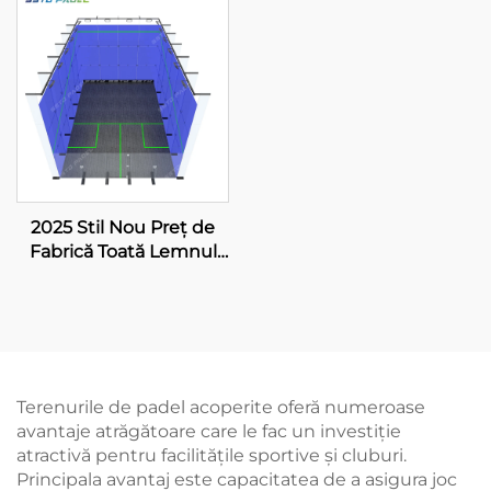
Panoramic Paddle
Premium Outdoor
Court 001-3
Panoramic Paddle
Court Turtie 006
2025 Stil Nou Preț de
Fabrică Toată Lemnul
Pardoseală Vid Sintetic
Pentru Teren Squash
Interior Pentru Dublu
Terenurile de padel acoperite oferă numeroase
avantaje atrăgătoare care le fac un investiție
atractivă pentru facilitățile sportive și cluburi.
Principala avantaj este capacitatea de a asigura joc