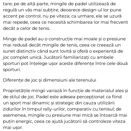
tare; pe de altă parte, mingile de padel utilizează de
regulă un vâs mai subțire, deoarece design-ul lor pune
accent pe control, nu pe viteza; ca urmare, ele se uzură
mai repede, ceea ce necesită schimbarea lor mai frecvent
decât a celor de tenis.
Minge de padel au o construcție mai moale și o presiune
mai redusă decât mingile de tenis, ceea ce creează un
sunet distinctiv când sunt lovită și oferă o experiență de
joc complet unică. Jucătorii familiarizați cu ambele
sporturi pot înțelege ușor aceste diferențe între cele două
sporturi.
Diferențe de joc și dimensiuni ale terenului
Proprietățile mingii variază în funcție de materialul ales și
de stilul de joc. Padel este adesea percepționat ca fiind
un sport mai dinamic și strategic din cauza utilizării
zidurilor în timpul rally-urilor, comparativ cu tenisul; de
asemenea, mingile cu presiune mai mică se întoarcă mai
puțin energic, ceea ce ajută jucătorii să controleze viteza
mai ușor.