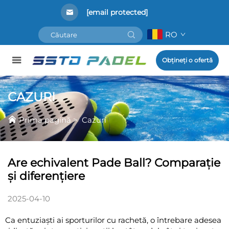
[email protected]
RO
Obțineți o ofertă
CAZURI
Prima pagină
>
Cazuri
Are echivalent Pade Ball? Comparație
și diferențiere
2025-04-10
Ca entuziaști ai sporturilor cu rachetă, o întrebare adesea