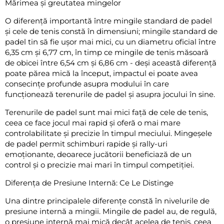
Mărimea și greutatea mingelor
O diferență importantă între mingile standard de padel
și cele de tenis constă în dimensiuni; mingile standard de
padel tin să fie ușor mai mici, cu un diametru oficial între
6,35 cm și 6,77 cm, în timp ce mingile de tenis măsoară
de obicei între 6,54 cm și 6,86 cm - deși această diferență
poate părea mică la început, impactul ei poate avea
consecințe profunde asupra modului în care
funcționează terenurile de padel și asupra jocului în sine.
Terenurile de padel sunt mai mici față de cele de tenis,
ceea ce face jocul mai rapid și oferă o mai mare
controlabilitate și precizie în timpul meciului. Mingeșele
de padel permit schimburi rapide și rally-uri
emoționante, deoarece jucătorii beneficiază de un
control și o precizie mai mari în timpul competiției.
Diferența de Presiune Internă: Ce Le Distinge
Una dintre principalele diferențe constă în nivelurile de
presiune internă a mingii. Mingile de padel au, de regulă,
o presiune internă mai mică decât acelea de tenis, ceea