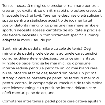
Tenisul necesită mingi cu o presiune mai mare pentru a
crea un joc excitant, cu un ritm rapid și o putere crescută
în spatele fiecărui lovit. Terenurile deschise oferă suficient
spațiu pentru a săatisface acest tip de joc mai forțat
posibil datorită mingilor cu presiune mai mare; ambele
sporturi necesită aceeași cantitate de abilitate și precizie,
dar fiecare necesită un comportament specific al mingii
adaptat la modul său de joc.
Sunt mingi de padel similare cu cele de tenis? Deși
mingile de padel și cele de tenis au unele caracteristici
comune, diferențele le depășesc pe orice similaritate.
Mingile de padel tind să fie mai mici, cu o presiune
internă redusă pentru a permite un joc mai blând care
nu se întoarce atât de des; făcând din padel un joc mai
strategic care se bazează pe pereți pe terenuri mai mici
pentru control, în comparație cu meciurile de tenis rapide
care folosesc mingi cu o presiune internă ridicată care
oferă meciuri pline de acțiune.
Comutarea între tenis și padel poate cere câteva ajustări