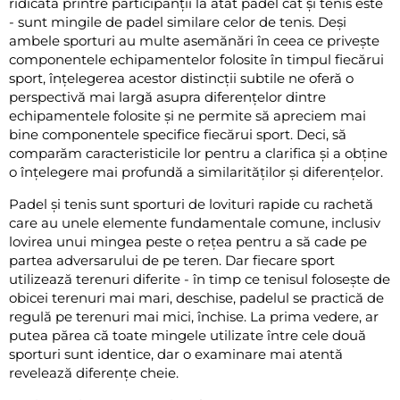
ridicată printre participanții la atât padel cât și tenis este
- sunt mingile de padel similare celor de tenis. Deși
ambele sporturi au multe asemănări în ceea ce privește
componentele echipamentelor folosite în timpul fiecărui
sport, înțelegerea acestor distincții subtile ne oferă o
perspectivă mai largă asupra diferențelor dintre
echipamentele folosite și ne permite să apreciem mai
bine componentele specifice fiecărui sport. Deci, să
comparăm caracteristicile lor pentru a clarifica și a obține
o înțelegere mai profundă a similarităților și diferențelor.
Padel și tenis sunt sporturi de lovituri rapide cu rachetă
care au unele elemente fundamentale comune, inclusiv
lovirea unui mingea peste o rețea pentru a să cade pe
partea adversarului de pe teren. Dar fiecare sport
utilizează terenuri diferite - în timp ce tenisul folosește de
obicei terenuri mai mari, deschise, padelul se practică de
regulă pe terenuri mai mici, închise. La prima vedere, ar
putea părea că toate mingele utilizate între cele două
sporturi sunt identice, dar o examinare mai atentă
revelează diferențe cheie.