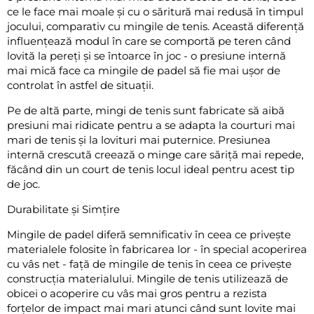
ce le face mai moale și cu o săritură mai redusă în timpul
jocului, comparativ cu mingile de tenis. Această diferență
influențează modul în care se comportă pe teren când
lovită la pereți și se întoarce în joc - o presiune internă
mai mică face ca mingile de padel să fie mai ușor de
controlat în astfel de situații.
Pe de altă parte, mingi de tenis sunt fabricate să aibă
presiuni mai ridicate pentru a se adapta la courturi mai
mari de tenis și la lovituri mai puternice. Presiunea
internă crescută creează o minge care săriță mai repede,
făcând din un court de tenis locul ideal pentru acest tip
de joc.
Durabilitate și Simțire
Mingile de padel diferă semnificativ în ceea ce privește
materialele folosite în fabricarea lor - în special acoperirea
cu vâs net - față de mingile de tenis în ceea ce privește
construcția materialului. Mingile de tenis utilizează de
obicei o acoperire cu vâs mai gros pentru a rezista
forțelor de impact mai mari atunci când sunt lovite mai