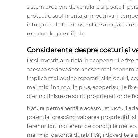
sistem excelent de ventilare și poate fi per
protecție suplimentară împotriva intemperii
întreținere le fac deosebit de atragătoare p
meteorologice dificile.
Considerente despre costuri și 
Deși investiția inițială în acoperișurile fix
acestea se dovedesc adesea mai economic
implică mai puține reparații și înlocuiri, c
mai mici în timp. În plus, acoperișurile fixe
oferind liniște de spirit proprietarilor de fac
Natura permanentă a acestor structuri adau
potențial crescând valoarea proprietății și
terenurilor, indiferent de condițiile meteo.
mai mici datorită durabilității dovedite a s