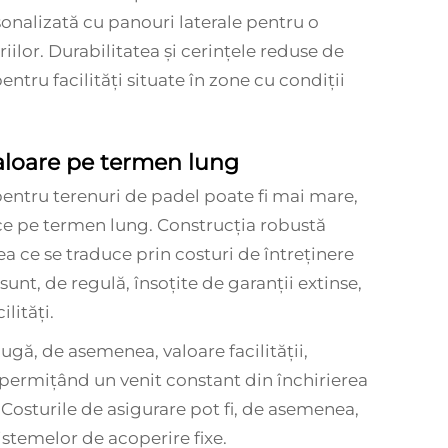
sonalizată cu panouri laterale pentru o
lor. Durabilitatea și cerințele reduse de
entru facilități situate în zone cu condiții
valoare pe termen lung
e pentru terenuri de padel poate fi mai mare,
e pe termen lung. Construcția robustă
eea ce se traduce prin costuri de întreținere
 sunt, de regulă, însoțite de garanții extinse,
ilități.
gă, de asemenea, valoare facilității,
 permițând un venit constant din închirierea
 Costurile de asigurare pot fi, de asemenea,
istemelor de acoperire fixe.