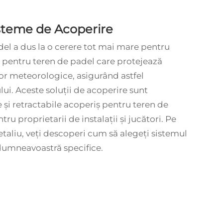
steme de Acoperire
del a dus la o cerere tot mai mare pentru
 pentru teren de padel
care protejează
elor meteorologice, asigurând astfel
lui. Aceste soluții de acoperire sunt
 și retractabile
acoperiş pentru teren de
ru proprietarii de instalații și jucători. Pe
taliu, veți descoperi cum să alegeți sistemul
 dumneavoastră specifice.