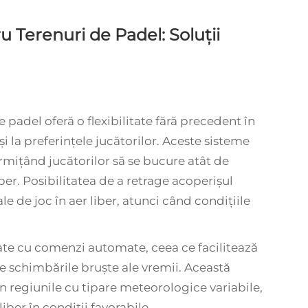
u Terenuri de Padel: Soluții
 padel oferă o flexibilitate fără precedent în
și la preferințele jucătorilor. Aceste sisteme
rmițând jucătorilor să se bucure atât de
liber. Posibilitatea de a retrage acoperișul
le de joc în aer liber, atunci când condițiile
te cu comenzi automate, ceea ce facilitează
de schimbările bruște ale vremii. Această
n regiunile cu tipare meteorologice variabile,
liber în condiții favorabile.