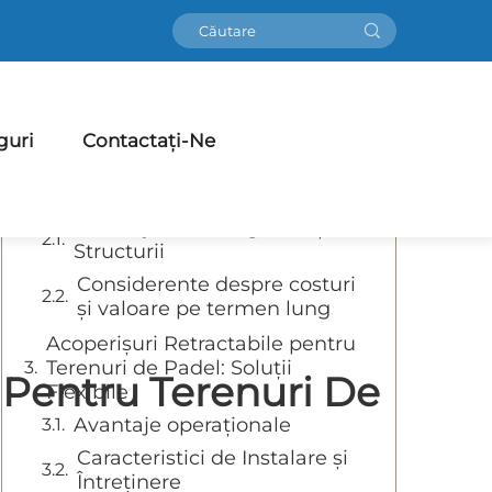
Cuprins
Înțelegere Curtea de padel
Sisteme de Acoperire
guri
Contactați-Ne
Acoperișuri Fixe pentru Terenuri
de Padel: Protecție Permanență
Avantaje ale Designului și
Structurii
Considerente despre costuri
și valoare pe termen lung
Acoperișuri Retractabile pentru
Terenuri de Padel: Soluții
e Pentru Terenuri De
Flexibile
Avantaje operaționale
Caracteristici de Instalare și
Întreținere