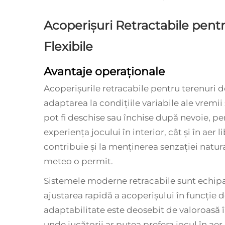
Acoperișuri Retractabile pentr
Flexibile
Avantaje operaționale
Acoperișurile retracabile pentru terenuri de
adaptarea la condițiile variabile ale vremii 
pot fi deschise sau închise după nevoie, pe
experiența jocului în interior, cât și în aer 
contribuie și la menținerea senzației natura
meteo o permit.
Sistemele moderne retracabile sunt echipa
ajustarea rapidă a acoperișului în funcție 
adaptabilitate este deosebit de valoroasă î
unde jucătorii ar putea prefera jocul în aer 