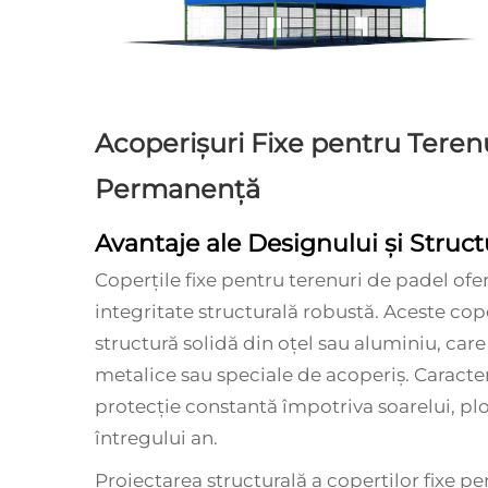
Acoperișuri Fixe pentru Terenu
Permanență
Avantaje ale Designului și Struct
Coperțile fixe pentru terenuri de padel of
integritate structurală robustă. Aceste co
structură solidă din oțel sau aluminiu, care
metalice sau speciale de acoperiș. Caracte
protecție constantă împotriva soarelui, plo
întregului an.
Proiectarea structurală a coperților fixe p