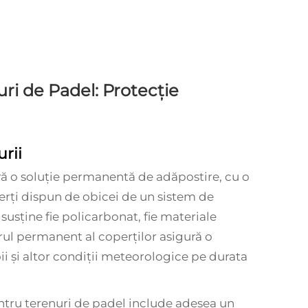
ri de Padel: Protecție
urii
eră o soluție permanentă de adăpostire, cu o
perți dispun de obicei de un sistem de
 susține fie policarbonat, fie materiale
rul permanent al coperților asigură o
ii și altor condiții meteorologice pe durata
entru terenuri de padel include adesea un