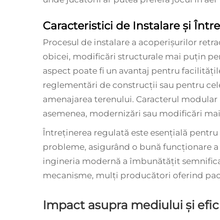
Caracteristici de Instalare și Într
Procesul de instalare a acoperișurilor retr
obicei, modificări structurale mai puțin p
aspect poate fi un avantaj pentru facilităț
reglementări de construcții sau pentru cele
amenajarea terenului. Caracterul modular 
asemenea, modernizări sau modificări mai u
Întreținerea regulată este esențială pentru
probleme, asigurând o bună funcționare a
ingineria modernă a îmbunătățit semnificati
mecanisme, mulți producători oferind pach
Impact asupra mediului și efi