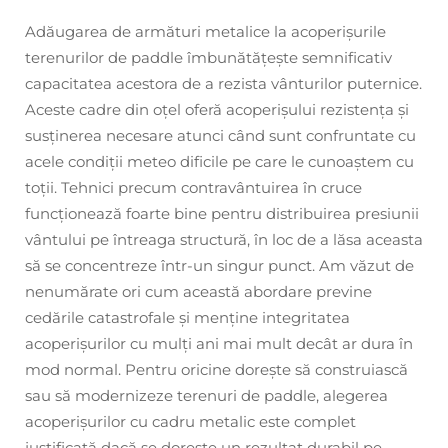
Adăugarea de armături metalice la acoperișurile
terenurilor de paddle îmbunătățește semnificativ
capacitatea acestora de a rezista vânturilor puternice.
Aceste cadre din oțel oferă acoperișului rezistența și
susținerea necesare atunci când sunt confruntate cu
acele condiții meteo dificile pe care le cunoaștem cu
toții. Tehnici precum contravântuirea în cruce
funcționează foarte bine pentru distribuirea presiunii
vântului pe întreaga structură, în loc de a lăsa aceasta
să se concentreze într-un singur punct. Am văzut de
nenumărate ori cum această abordare previne
cedările catastrofale și menține integritatea
acoperișurilor cu mulți ani mai mult decât ar dura în
mod normal. Pentru oricine dorește să construiască
sau să modernizeze terenuri de paddle, alegerea
acoperișurilor cu cadru metalic este complet
justificată dacă se dorește un rezultat durabil pe