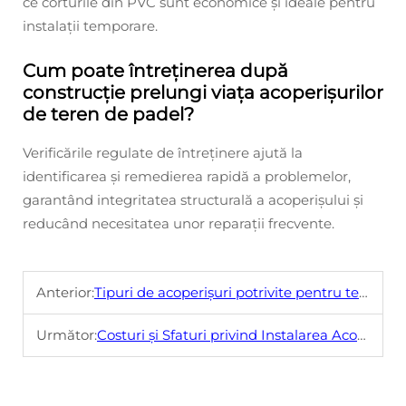
ce corturile din PVC sunt economice și ideale pentru
instalații temporare.
Cum poate întreținerea după
construcție prelungi viața acoperișurilor
de teren de padel?
Verificările regulate de întreținere ajută la
identificarea și remedierea rapidă a problemelor,
garantând integritatea structurală a acoperișului și
reducând necesitatea unor reparații frecvente.
Anterior:
Tipuri de acoperișuri potrivite pentru terenuri de paddle
Următor:
Costuri și Sfaturi privind Instalarea Acoperișului pentru Terenuri de Paddle