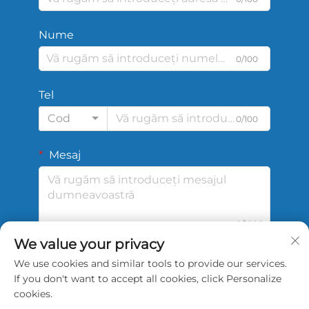
Nume
0/100
Tel
Cod
0/100
Mesaj
0/1000
We value your privacy
We use cookies and similar tools to provide our services.
Trimite
If you don't want to accept all cookies, click Personalize
cookies.