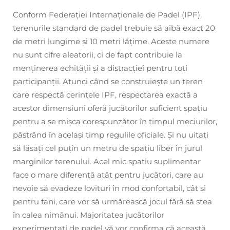
Conform Federației Internaționale de Padel (IPF),
terenurile standard de padel trebuie să aibă exact 20
de metri lungime și 10 metri lățime. Aceste numere
nu sunt cifre aleatorii, ci de fapt contribuie la
menținerea echității și a distracției pentru toți
participanții. Atunci când se construiește un teren
care respectă cerințele IPF, respectarea exactă a
acestor dimensiuni oferă jucătorilor suficient spațiu
pentru a se mișca corespunzător în timpul meciurilor,
păstrând în același timp regulile oficiale. Și nu uitați
să lăsați cel puțin un metru de spațiu liber în jurul
marginilor terenului. Acel mic spatiu suplimentar
face o mare diferență atât pentru jucători, care au
nevoie să evadeze lovituri în mod confortabil, cât și
pentru fani, care vor să urmărească jocul fără să stea
în calea nimănui. Majoritatea jucătorilor
experimentați de padel vă vor confirma că această