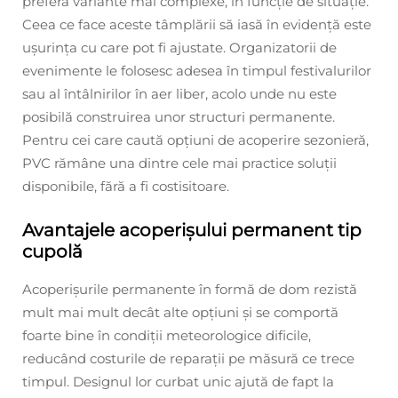
preferă variante mai complexe, în funcție de situație.
Ceea ce face aceste tâmplării să iasă în evidență este
ușurința cu care pot fi ajustate. Organizatorii de
evenimente le folosesc adesea în timpul festivalurilor
sau al întâlnirilor în aer liber, acolo unde nu este
posibilă construirea unor structuri permanente.
Pentru cei care caută opțiuni de acoperire sezonieră,
PVC rămâne una dintre cele mai practice soluții
disponibile, fără a fi costisitoare.
Avantajele acoperișului permanent tip
cupolă
Acoperișurile permanente în formă de dom rezistă
mult mai mult decât alte opțiuni și se comportă
foarte bine în condiții meteorologice dificile,
reducând costurile de reparații pe măsură ce trece
timpul. Designul lor curbat unic ajută de fapt la