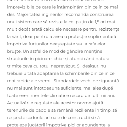
imprevizibile pe care le întâmpinăm din ce în ce mai
des. Majoritatea inginerilor recomandă construirea
unui sistem care să reziste la cel puțin de 1,5 ori mai
mult decât arată calculele necesare pentru rezistența
la vânt, doar pentru a avea o protecție suplimentară
împotriva furtunilor neașteptate sau a rafalelor
bruște. Un astfel de mod de gândire menține
structurile în picioare, chiar și atunci când natura
trimite ceva cu totul neprevăzut. Și, desigur, nu
trebuie uitată adaptarea la schimbările din ce în ce
mai rapide ale vremii. Standardele vechi de siguranță
nu mai sunt întotdeauna suficiente, mai ales după
toate evenimentele climatice record din ultimii ani.
Actualizările regulate ale acestor norme ajută
terenurile de paddle să rămână reziliente în timp, să
respecte codurile actuale de construcții și să
protejeze jucătorii împotriva ploilor abundente, a