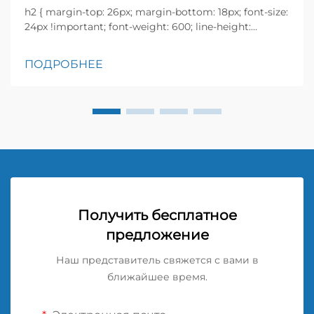
h2 { margin-top: 26px; margin-bottom: 18px; font-size:
24px !important; font-weight: 600; line-height:
normal; } h3 { margin-top: 26px; margin-bottom: 18px;
font-size: 20px !important; font-weight: 600; line-
ПОДРОБНЕЕ
height: ...}
Получить бесплатное
предложение
Наш представитель свяжется с вами в
ближайшее время.