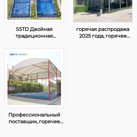
SSTD Двойная
горячая распродажа
традиционная
2025 года, горячее
площадка для
оцинкованное
падельного тенниса,
трубное освещение 8
поставщик WPT
светодиодов, одно
светодиодного
панорамное поле,
освещения,
покупка площадки для
классическая
падела 20м*6м, одно
открытая площадка
поле для падела 004
для падела 002
Профессиональный
поставщик, горячее
оцинкованное поле
для падельного