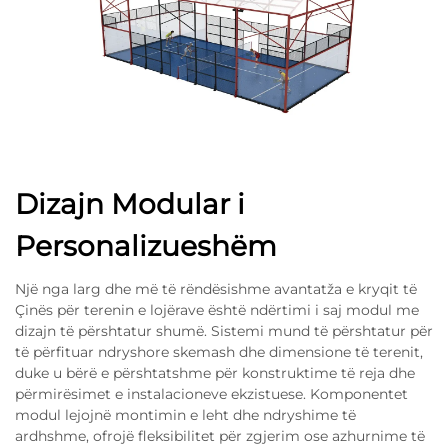
Dizajn Modular i
Personalizueshëm
Një nga larg dhe më të rëndësishme avantatža e kryqit të
Çinës për terenin e lojërave është ndërtimi i saj modul me
dizajn të përshtatur shumë. Sistemi mund të përshtatur për
të përfituar ndryshore skemash dhe dimensione të terenit,
duke u bërë e përshtatshme për konstruktime të reja dhe
përmirësimet e instalacioneve ekzistuese. Komponentet
modul lejojnë montimin e leht dhe ndryshime të
ardhshme, ofrojë fleksibilitet për zgjerim ose azhurnime të