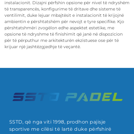
instalacionit. Dizajni përfshin opsione për nivel të ndryshëm
të transparencës, konfigurime të dritave dhe sisteme të
ventilimit, duke lejuar mbajtësit e instalacionit të krijojnë
ambientin e përshtatshëm për nevojt e tyre specifike. Kjo
përshtatshmëri zvogëlon edhe aspektet estetike, me
opsione të ndryshme të finishimit që janë në dispozicion
për të përputhur me arkitekturën ekzistuese ose për të
krijuar një jashtëzgjedhje të veçantë.
SSTD, që nga viti 1998, prodhon pajisje
sportive me cilësi të lartë duke përfshirë