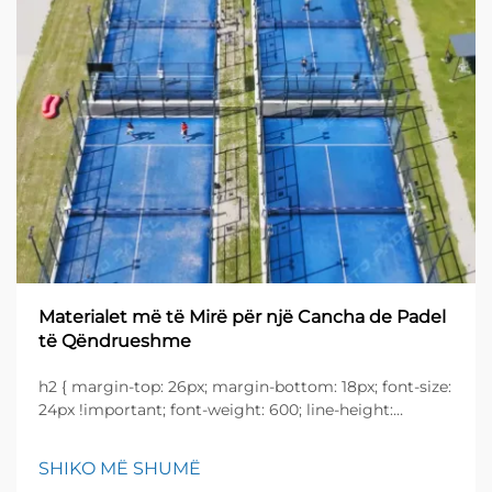
Materialet më të Mirë për një Cancha de Padel
të Qëndrueshme
h2 { margin-top: 26px; margin-bottom: 18px; font-size:
24px !important; font-weight: 600; line-height:
normal; } h3 { margin-top: 26px; margin-bottom: 18px;
font-size: 20px !important; font-weight: 600; line-
SHIKO MË SHUMË
height: ...}