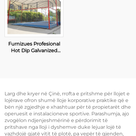
Furnizues Profesional
Hot Dip Galvanized
Padel Tennis Court Me
Kanopi Kalitet Premium
Outdoor Panoramik
Paddle Court Roof 006
Larg dhe kryer në Çinë, rrofta e pritshme për llojet e
lojërave ofron shumë lloje korporative praktike që e
bën një zgjedhje e xhashtuar për të propietarët dhe
operuesit e instalacioneve sportive. Parashumja, ajo
zvogëlon ndjenjeshmërinë e përdorimit të
pritshave nga lloji i dyshemve duke lejuar lojë të
vazhdojë gjatë vitit të plotë, pa vepër të gjenden,