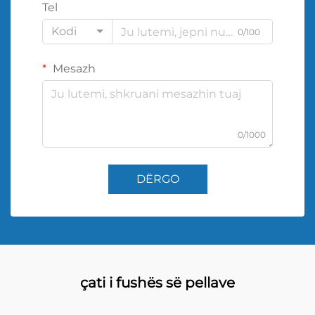
Tel
Kodi
0/100
Mesazh
0/1000
DËRGO
çati i fushës së pellave