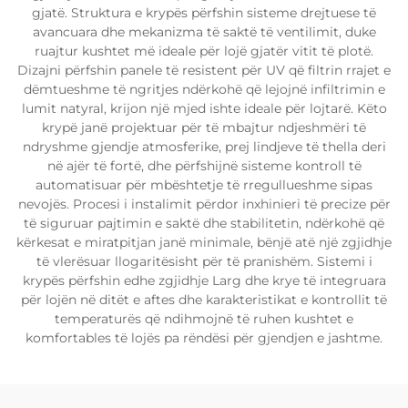
gjatë. Struktura e krypës përfshin sisteme drejtuese të
avancuara dhe mekanizma të saktë të ventilimit, duke
ruajtur kushtet më ideale për lojë gjatër vitit të plotë.
Dizajni përfshin panele të resistent për UV që filtrin rrajet e
dëmtueshme të ngritjes ndërkohë që lejojnë infiltrimin e
lumit natyral, krijon një mjed ishte ideale për lojtarë. Këto
krypë janë projektuar për të mbajtur ndjeshmëri të
ndryshme gjendje atmosferike, prej lindjeve të thella deri
në ajër të fortë, dhe përfshijnë sisteme kontroll të
automatisuar për mbështetje të rregullueshme sipas
nevojës. Procesi i instalimit përdor inxhinieri të precize për
të siguruar pajtimin e saktë dhe stabilitetin, ndërkohë që
kërkesat e miratpitjan janë minimale, bënjë atë një zgjidhje
të vlerësuar llogaritësisht për të pranishëm. Sistemi i
krypës përfshin edhe zgjidhje Larg dhe krye të integruara
për lojën në ditët e aftes dhe karakteristikat e kontrollit të
temperaturës që ndihmojnë të ruhen kushtet e
komfortables të lojës pa rëndësi për gjendjen e jashtme.