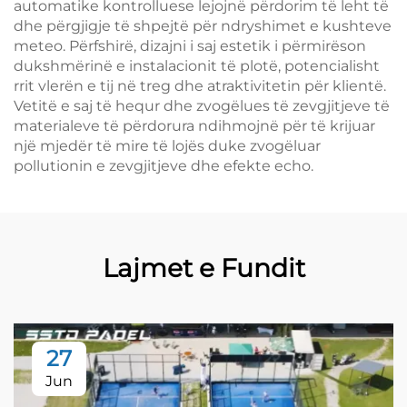
automatike kontrolluese lejojnë përdorim të leht të
dhe përgjigje të shpejtë për ndryshimet e kushteve
meteo. Përfshirë, dizajni i saj estetik i përmirëson
dukshmërinë e instalacionit të plotë, potencialisht
rrit vlerën e tij në treg dhe atraktivitetin për klientë.
Vetitë e saj të hequr dhe zvogëlues të zevgjitjeve të
materialeve të përdorura ndihmojnë për të krijuar
një mjedër të mire të lojës duke zvogëluar
pollutionin e zevgjitjeve dhe efekte echo.
Lajmet e Fundit
27
Jun