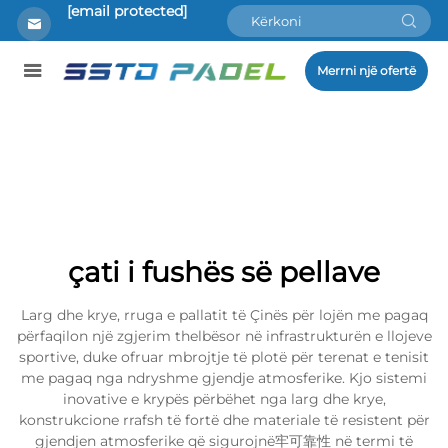
[email protected]
Merrni një ofertë
çati i fushës së pellave
Larg dhe krye, rruga e pallatit të Çinës për lojën me pagaq
përfaqilon një zgjerim thelbësor në infrastrukturën e llojeve
sportive, duke ofruar mbrojtje të plotë për terenat e tenisit
me pagaq nga ndryshme gjendje atmosferike. Kjo sistemi
inovative e krypës përbëhet nga larg dhe krye,
konstrukcione rrafsh të fortë dhe materiale të resistent për
gjendjen atmosferike që sigurojnë牢可靠性 në termi të