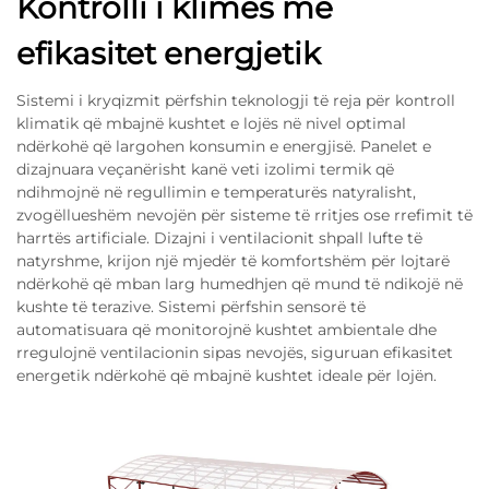
Kontrolli i klimës me
efikasitet energjetik
Sistemi i kryqizmit përfshin teknologji të reja për kontroll
klimatik që mbajnë kushtet e lojës në nivel optimal
ndërkohë që largohen konsumin e energjisë. Panelet e
dizajnuara veçanërisht kanë veti izolimi termik që
ndihmojnë në regullimin e temperaturës natyralisht,
zvogëllueshëm nevojën për sisteme të rritjes ose rrefimit të
harrtës artificiale. Dizajni i ventilacionit shpall lufte të
natyrshme, krijon një mjedër të komfortshëm për lojtarë
ndërkohë që mban larg humedhjen që mund të ndikojë në
kushte të terazive. Sistemi përfshin sensorë të
automatisuara që monitorojnë kushtet ambientale dhe
rregulojnë ventilacionin sipas nevojës, siguruan efikasitet
energetik ndërkohë që mbajnë kushtet ideale për lojën.