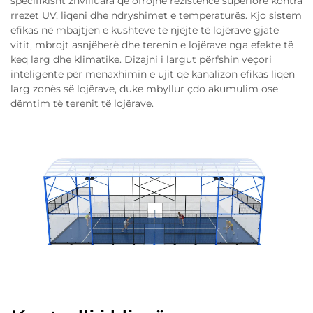
specifikisht zhvilluara që ofrojnë rezistencë superiore kontra
rrezet UV, liqeni dhe ndryshimet e temperaturës. Kjo sistem
efikas në mbajtjen e kushteve të njëjtë të lojërave gjatë
vitit, mbrojt asnjëherë dhe terenin e lojërave nga efekte të
keq larg dhe klimatike. Dizajni i largut përfshin veçori
inteligente për menaxhimin e ujit që kanalizon efikas liqen
larg zonës së lojërave, duke mbyllur çdo akumulim ose
dëmtim të terenit të lojërave.