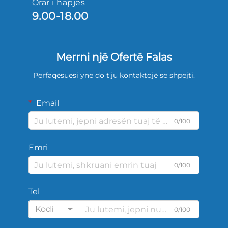
Orar i hapjes
9.00-18.00
Merrni një Ofertë Falas
Përfaqësuesi ynë do t’ju kontaktojë së shpejti.
Email
0/100
Emri
0/100
Tel
Kodi
0/100