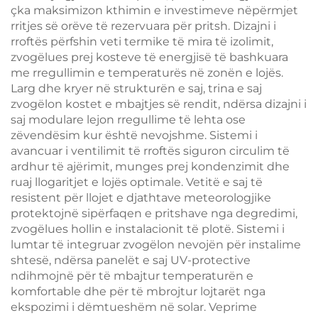
çka maksimizon kthimin e investimeve nëpërmjet
rritjes së orëve të rezervuara për pritsh. Dizajni i
rroftës përfshin veti termike të mira të izolimit,
zvogëlues prej kosteve të energjisë të bashkuara
me rregullimin e temperaturës në zonën e lojës.
Larg dhe kryer në strukturën e saj, trina e saj
zvogëlon kostet e mbajtjes së rendit, ndërsa dizajni i
saj modulare lejon rregullime të lehta ose
zëvendësim kur është nevojshme. Sistemi i
avancuar i ventilimit të rroftës siguron circulim të
ardhur të ajërimit, munges prej kondenzimit dhe
ruaj llogaritjet e lojës optimale. Vetitë e saj të
resistent për llojet e djathtave meteorologjike
protektojnë sipërfaqen e pritshave nga degredimi,
zvogëlues hollin e instalacionit të plotë. Sistemi i
lumtar të integruar zvogëlon nevojën për instalime
shtesë, ndërsa panelët e saj UV-protective
ndihmojnë për të mbajtur temperaturën e
komfortable dhe për të mbrojtur lojtarët nga
ekspozimi i dëmtueshëm në solar. Veprime