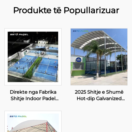
Produkte të Popullarizuar
Direkte nga Fabrika
2025 Shitje e Shumë
Shitje Indoor Padel
Hot-dip Galvanized
Tennis Courts Më
Tube 8 llojet e lampeve
Shumë të Shitura
LED Single Panoramik
Tregtësi Panoramik
Bler Padel Court
Paddle Court 001-3
20m*6m Paddle Court
Single Padel Court 004