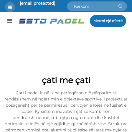
[email protected]
Merrni një ofertë
çati me çati
Çati i padel-it në Kinë përfaqëson një përparim të
rëndësishëm në ndërtimin e objekteve sportive, i projektuar
posaçërisht për të përmirësuar përvojën e lojës në fushat e
padel. Ky sistem inovativ i çatisë kombinon
qëndrueshmërinë, mbrojtjen nga motit dhe kushtet
optimale të lojës në një zgjidhje gjithëpërfshirëse. Struktura
përmban kornizë prej alumini të cilësisë së lartë me nyje të