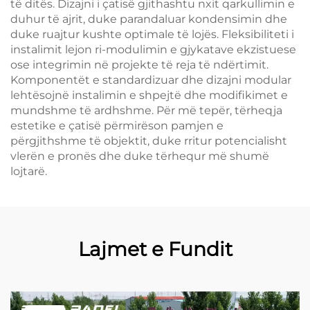
të ditës. Dizajni i çatisë gjithashtu nxit qarkullimin e
duhur të ajrit, duke parandaluar kondensimin dhe
duke ruajtur kushte optimale të lojës. Fleksibiliteti i
instalimit lejon ri-modulimin e gjykatave ekzistuese
ose integrimin në projekte të reja të ndërtimit.
Komponentët e standardizuar dhe dizajni modular
lehtësojnë instalimin e shpejtë dhe modifikimet e
mundshme të ardhshme. Për më tepër, tërheqja
estetike e çatisë përmirëson pamjen e
përgjithshme të objektit, duke rritur potencialisht
vlerën e pronës dhe duke tërhequr më shumë
lojtarë.
Lajmet e Fundit