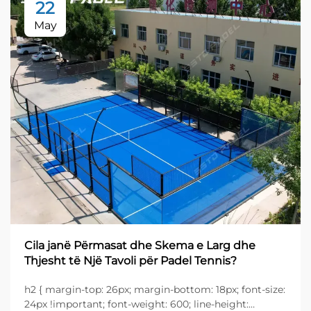
22
May
Cila janë Përmasat dhe Skema e Larg dhe
Thjesht të Një Tavoli për Padel Tennis?
h2 { margin-top: 26px; margin-bottom: 18px; font-size:
24px !important; font-weight: 600; line-height: