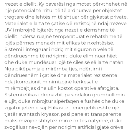
rrezet e diellit. Ky pavarësi nga motet përkthehet në
një potencial të rritur të të ardhurave për objektet
tregtare dhe lehtësim të shtuar për gjykatat private.
Materialet e larta të çatisë që rezistojnë ndaj rrezeve
UV i mbrojnë lojtarët nga rrezet e dëmshme të
diellit, ndërsa ruajnë temperaturat e rehatshme të
lojës përmes menaxhimit efikas të nxehtësisë.
Sistemi i integruar i ndriçimit siguron nivele të
qëndrueshme të ndriçimit, duke eliminuar hijet
dhe duke mundësuar lojë të cilësisë së lartë natën.
Nga pikëpamja e mirëmbajtjes, ndërtimi i
qëndrueshëm i çatisë dhe materialet rezistente
ndaj korrozionit minimizojnë kërkesat e
mirëmbajtjes dhe ulin kostot operative afatgjata.
Sistemi efikas i drenazhit parandalon grumbullimin
e ujit, duke mbrojtur sipërfaqen e fushës dhe duke
zgjatur jetën e saj. Efikasiteti energetik është një
tjetër avantazh kryesor, pasi panelet transparente
maksimizojnë shfrytëzimin e dritës natyrore, duke
zvogëluar nevojën për ndriçim artificial gjatë orëve