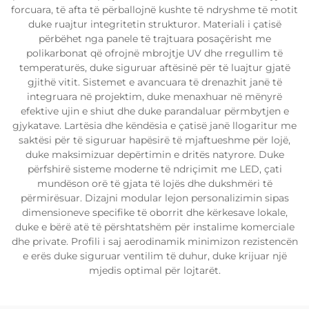
forcuara, të afta të përballojnë kushte të ndryshme të motit
duke ruajtur integritetin strukturor. Materiali i çatisë
përbëhet nga panele të trajtuara posaçërisht me
polikarbonat që ofrojnë mbrojtje UV dhe rregullim të
temperaturës, duke siguruar aftësinë për të luajtur gjatë
gjithë vitit. Sistemet e avancuara të drenazhit janë të
integruara në projektim, duke menaxhuar në mënyrë
efektive ujin e shiut dhe duke parandaluar përmbytjen e
gjykatave. Lartësia dhe këndësia e çatisë janë llogaritur me
saktësi për të siguruar hapësirë të mjaftueshme për lojë,
duke maksimizuar depërtimin e dritës natyrore. Duke
përfshirë sisteme moderne të ndriçimit me LED, çati
mundëson orë të gjata të lojës dhe dukshmëri të
përmirësuar. Dizajni modular lejon personalizimin sipas
dimensioneve specifike të oborrit dhe kërkesave lokale,
duke e bërë atë të përshtatshëm për instalime komerciale
dhe private. Profili i saj aerodinamik minimizon rezistencën
e erës duke siguruar ventilim të duhur, duke krijuar një
mjedis optimal për lojtarët.