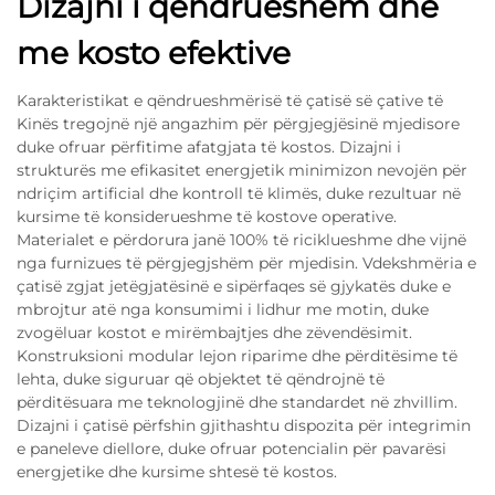
Dizajni i qëndrueshëm dhe
me kosto efektive
Karakteristikat e qëndrueshmërisë të çatisë së çative të
Kinës tregojnë një angazhim për përgjegjësinë mjedisore
duke ofruar përfitime afatgjata të kostos. Dizajni i
strukturës me efikasitet energjetik minimizon nevojën për
ndriçim artificial dhe kontroll të klimës, duke rezultuar në
kursime të konsiderueshme të kostove operative.
Materialet e përdorura janë 100% të riciklueshme dhe vijnë
nga furnizues të përgjegjshëm për mjedisin. Vdekshmëria e
çatisë zgjat jetëgjatësinë e sipërfaqes së gjykatës duke e
mbrojtur atë nga konsumimi i lidhur me motin, duke
zvogëluar kostot e mirëmbajtjes dhe zëvendësimit.
Konstruksioni modular lejon riparime dhe përditësime të
lehta, duke siguruar që objektet të qëndrojnë të
përditësuara me teknologjinë dhe standardet në zhvillim.
Dizajni i çatisë përfshin gjithashtu dispozita për integrimin
e paneleve diellore, duke ofruar potencialin për pavarësi
energjetike dhe kursime shtesë të kostos.