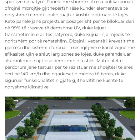
sportive në natyrë. Panele me shumë shtresa polikarbonati
ofrojnë mbrojtje gjithëpërfshirëse kundër elementeve të
ndryshme të motit duke ruajtur kushte optimale të lojës.
Këto panele janë projektuar posaçërisht për të bllokuar deri
në 99% të rrezeve të dëmshme UV, duke lejuar
transmetimin e dritës natyrore, duke krijuar një mjedis të
ndritshëm por të rehatshëm. Dizajni i veçantë i krevatit me
pjerrësi dhe sistemi i forcuar i rrëshqitjeve e kanalizojnë me
efikasitet ujin e shiut larg zonës së lojës, duke parandaluar
akumulimin e ujit ose dëmtimin e fushës. Materialet e
përdorura janë testuar për të rezistuar me shpejtësi të erës
deri në 140 km/h dhe ngarkesat e mëdha të borës, duke
siguruar funksionalitetin gjatë gjithë vitit në kushte të
ndryshme klimatike.