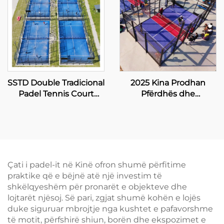
SSTD Double Tradicional
2025 Kina Prodhan
Padel Tennis Court
Pfërdhës dhe
Furnizues WPT LED
Eksportues Profesional
Licht Klasik Outdoor
të Madhise Padbol
Paddle Court 002
Court 10*6M Ofron një
Siperfaqe Llojshëse dhe
Sigur për Luajtje 005
Çati i padel-it në Kinë ofron shumë përfitime
praktike që e bëjnë atë një investim të
shkëlqyeshëm për pronarët e objekteve dhe
lojtarët njësoj. Së pari, zgjat shumë kohën e lojës
duke siguruar mbrojtje nga kushtet e pafavorshme
të motit, përfshirë shiun, borën dhe ekspozimet e