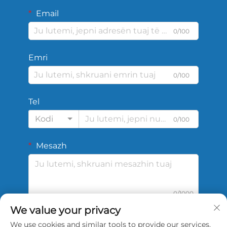
Email
0/100
Emri
0/100
Tel
Kodi
0/100
Mesazh
0/1000
We value your privacy
We use cookies and similar tools to provide our services.
DËRGO