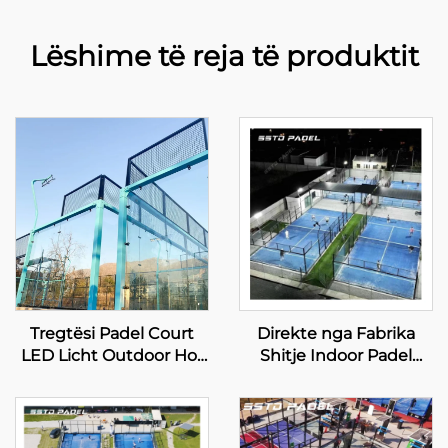
Lëshime të reja të produktit
Tregtësi Padel Court
Direkte nga Fabrika
LED Licht Outdoor Hot
Shitje Indoor Padel
Dip Galvanized Steel
Tennis Courts Më
Full View Panoramik
Shumë të Shitura
Paddle Court 001-1
Tregtësi Panoramik
Paddle Court 001-3