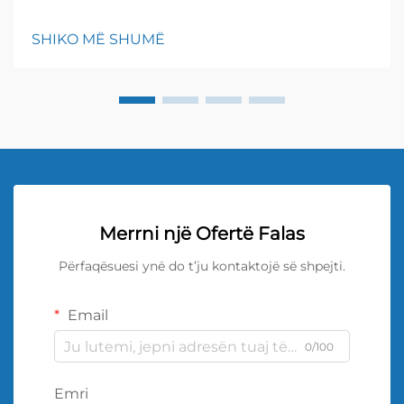
normal; } h3 { margin-top: 26px; margin-bottom: 18px;
font-size: 20px !important; font-weight: 600; line-
SHIKO MË SHUMË
height: ...}
Merrni një Ofertë Falas
Përfaqësuesi ynë do t’ju kontaktojë së shpejti.
Email
0/100
Emri