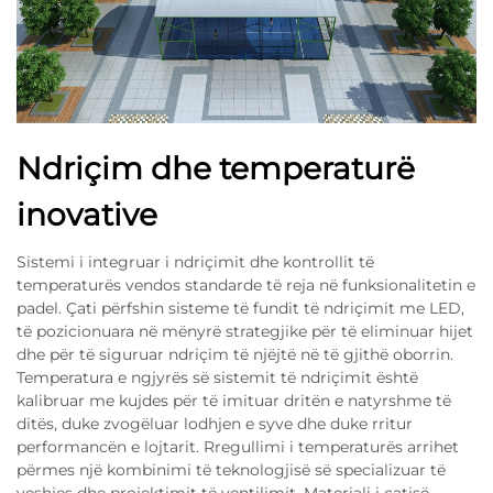
Ndriçim dhe temperaturë
inovative
Sistemi i integruar i ndriçimit dhe kontrollit të
temperaturës vendos standarde të reja në funksionalitetin e
padel. Çati përfshin sisteme të fundit të ndriçimit me LED,
të pozicionuara në mënyrë strategjike për të eliminuar hijet
dhe për të siguruar ndriçim të njëjtë në të gjithë oborrin.
Temperatura e ngjyrës së sistemit të ndriçimit është
kalibruar me kujdes për të imituar dritën e natyrshme të
ditës, duke zvogëluar lodhjen e syve dhe duke rritur
performancën e lojtarit. Rregullimi i temperaturës arrihet
përmes një kombinimi të teknologjisë së specializuar të
veshjes dhe projektimit të ventilimit. Materiali i çatisë