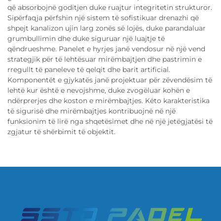
që absorbojnë goditjen duke ruajtur integritetin strukturor.
Sipërfaqja përfshin një sistem të sofistikuar drenazhi që
shpejt kanalizon ujin larg zonës së lojës, duke parandaluar
grumbullimin dhe duke siguruar një luajtje të
qëndrueshme. Panelet e hyrjes janë vendosur në një vend
strategjik për të lehtësuar mirëmbajtjen dhe pastrimin e
rregullt të paneleve të qelqit dhe barit artificial.
Komponentët e gjykatës janë projektuar për zëvendësim të
lehtë kur është e nevojshme, duke zvogëluar kohën e
ndërprerjes dhe koston e mirëmbajtjes. Këto karakteristika
të sigurisë dhe mirëmbajtjes kontribuojnë në një
funksionim të lirë nga shqetësimet dhe në një jetëgjatësi të
zgjatur të shërbimit të objektit.