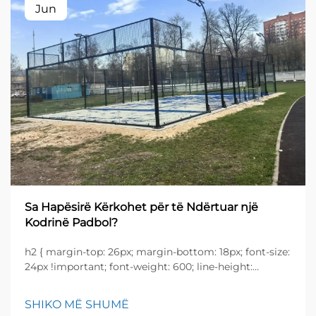
Jun
Sa Hapësirë Kërkohet për të Ndërtuar një
Kodrinë Padbol?
h2 { margin-top: 26px; margin-bottom: 18px; font-size:
24px !important; font-weight: 600; line-height:
normal; } h3 { margin-top: 26px; margin-bottom: 18px;
font-size: 20px !important; font-weight: 600; line-
SHIKO MË SHUMË
height: ...}