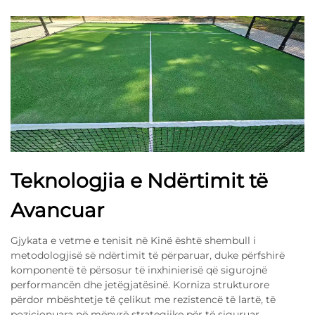
Teknologjia e Ndërtimit të
Avancuar
Gjykata e vetme e tenisit në Kinë është shembull i
metodologjisë së ndërtimit të përparuar, duke përfshirë
komponentë të përsosur të inxhinierisë që sigurojnë
performancën dhe jetëgjatësinë. Korniza strukturore
përdor mbështetje të çelikut me rezistencë të lartë, të
pozicionuara në mënyrë strategjike për të siguruar