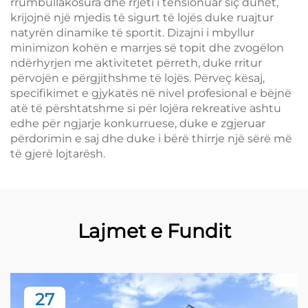
rrumbullakosura dhe rrjeti i tensionuar siç duhet,
krijojnë një mjedis të sigurt të lojës duke ruajtur
natyrën dinamike të sportit. Dizajni i mbyllur
minimizon kohën e marrjes së topit dhe zvogëlon
ndërhyrjen me aktivitetet përreth, duke rritur
përvojën e përgjithshme të lojës. Përveç kësaj,
specifikimet e gjykatës në nivel profesional e bëjnë
atë të përshtatshme si për lojëra rekreative ashtu
edhe për ngjarje konkurruese, duke e zgjeruar
përdorimin e saj dhe duke i bërë thirrje një sërë më
të gjerë lojtarësh.
Lajmet e Fundit
27