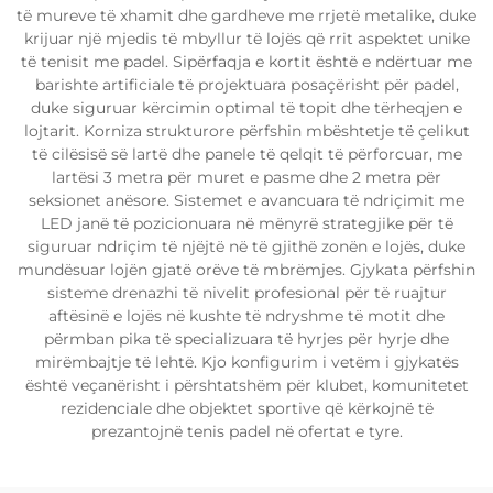
të mureve të xhamit dhe gardheve me rrjetë metalike, duke
krijuar një mjedis të mbyllur të lojës që rrit aspektet unike
të tenisit me padel. Sipërfaqja e kortit është e ndërtuar me
barishte artificiale të projektuara posaçërisht për padel,
duke siguruar kërcimin optimal të topit dhe tërheqjen e
lojtarit. Korniza strukturore përfshin mbështetje të çelikut
të cilësisë së lartë dhe panele të qelqit të përforcuar, me
lartësi 3 metra për muret e pasme dhe 2 metra për
seksionet anësore. Sistemet e avancuara të ndriçimit me
LED janë të pozicionuara në mënyrë strategjike për të
siguruar ndriçim të njëjtë në të gjithë zonën e lojës, duke
mundësuar lojën gjatë orëve të mbrëmjes. Gjykata përfshin
sisteme drenazhi të nivelit profesional për të ruajtur
aftësinë e lojës në kushte të ndryshme të motit dhe
përmban pika të specializuara të hyrjes për hyrje dhe
mirëmbajtje të lehtë. Kjo konfigurim i vetëm i gjykatës
është veçanërisht i përshtatshëm për klubet, komunitetet
rezidenciale dhe objektet sportive që kërkojnë të
prezantojnë tenis padel në ofertat e tyre.