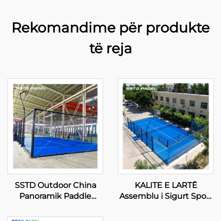
Rekomandime për produkte
të reja
SSTD Outdoor China
KALITE E LARTË
Panoramik Paddle
Assemblu i Sigurt Sport
Tennis Court Profesional
Equipment panoramik
Manufacturer Klasik
court padel tennis