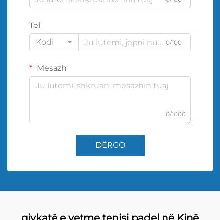
Tel
Kodi
0/100
Mesazh
0/1000
DËRGO
gjykatë e vetme tenisi padel në Kinë