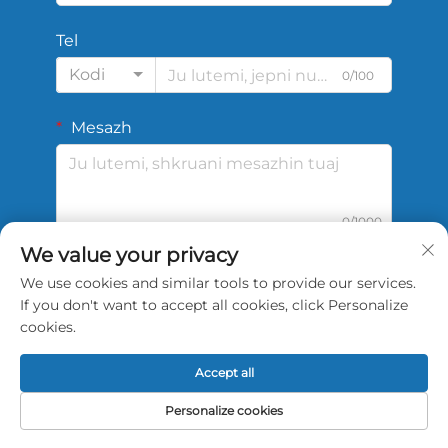
Tel
Kodi
0/100
Mesazh
0/1000
We value your privacy
We use cookies and similar tools to provide our services.
DËRGO
If you don't want to accept all cookies, click Personalize
cookies.
Accept all
Të drejta të rezervuara © 2026 China Shengshi
Personalize cookies
Sports Tech Tianjin Co., Ltd.