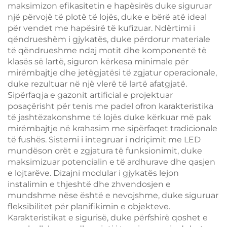
maksimizon efikasitetin e hapësirës duke siguruar
një përvojë të plotë të lojës, duke e bërë atë ideal
për vendet me hapësirë të kufizuar. Ndërtimi i
qëndrueshëm i gjykatës, duke përdorur materiale
të qëndrueshme ndaj motit dhe komponentë të
klasës së lartë, siguron kërkesa minimale për
mirëmbajtje dhe jetëgjatësi të zgjatur operacionale,
duke rezultuar në një vlerë të lartë afatgjatë.
Sipërfaqja e gazonit artificial e projektuar
posaçërisht për tenis me padel ofron karakteristika
të jashtëzakonshme të lojës duke kërkuar më pak
mirëmbajtje në krahasim me sipërfaqet tradicionale
të fushës. Sistemi i integruar i ndriçimit me LED
mundëson orët e zgjatura të funksionimit, duke
maksimizuar potencialin e të ardhurave dhe qasjen
e lojtarëve. Dizajni modular i gjykatës lejon
instalimin e thjeshtë dhe zhvendosjen e
mundshme nëse është e nevojshme, duke siguruar
fleksibilitet për planifikimin e objekteve.
Karakteristikat e sigurisë, duke përfshirë qoshet e