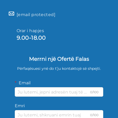
[email protected]
Orar i hapjes
9.00-18.00
Merrni një Ofertë Falas
Përfaqësuesi ynë do t’ju kontaktojë së shpejti.
Email
0/100
Emri
0/100