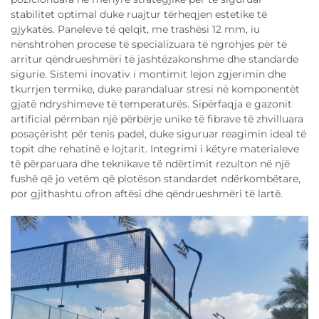
stabilitet optimal duke ruajtur tërheqjen estetike të
gjykatës. Paneleve të qelqit, me trashësi 12 mm, iu
nënshtrohen procese të specializuara të ngrohjes për të
arritur qëndrueshmëri të jashtëzakonshme dhe standarde
sigurie. Sistemi inovativ i montimit lejon zgjerimin dhe
tkurrjen termike, duke parandaluar stresi në komponentët
gjatë ndryshimeve të temperaturës. Sipërfaqja e gazonit
artificial përmban një përbërje unike të fibrave të zhvilluara
posaçërisht për tenis padel, duke siguruar reagimin ideal të
topit dhe rehatinë e lojtarit. Integrimi i këtyre materialeve
të përparuara dhe teknikave të ndërtimit rezulton në një
fushë që jo vetëm që plotëson standardet ndërkombëtare,
por gjithashtu ofron aftësi dhe qëndrueshmëri të lartë.