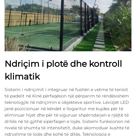
Ndriçim i plotë dhe kontroll
klimatik
Sistemi i ndriçimit i integruar në fushën e vetme të tenisit
të padelit në Kinë përfaqëson një përparim të rëndësishëm
teknologjik në ndriçimin e objekteve sportive. Lëvizjet LED
janë pozicionuar në këndet e llogaritur me kujdes për të
eliminuar hijet dhe për të siguruar shpërndarjen e njëjtë të
dritës në të gjithë sipërfaqen e lojës. Sistemi funksionon në
nivele të shumta të intensitetit, duke akomoduar kushte të
ndryshme të lojës dhe kohë të ditës. Teknologjia e