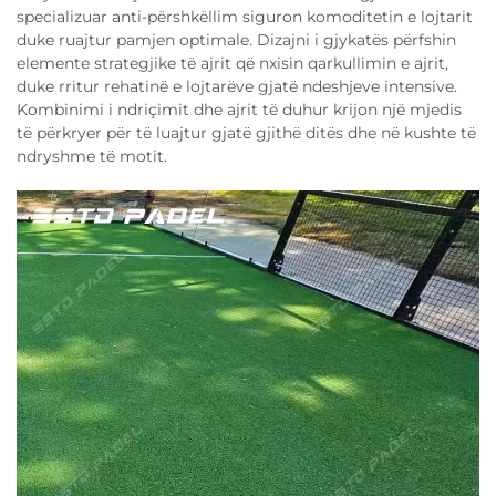
specializuar anti-përshkëllim siguron komoditetin e lojtarit
duke ruajtur pamjen optimale. Dizajni i gjykatës përfshin
elemente strategjike të ajrit që nxisin qarkullimin e ajrit,
duke rritur rehatinë e lojtarëve gjatë ndeshjeve intensive.
Kombinimi i ndriçimit dhe ajrit të duhur krijon një mjedis
të përkryer për të luajtur gjatë gjithë ditës dhe në kushte të
ndryshme të motit.