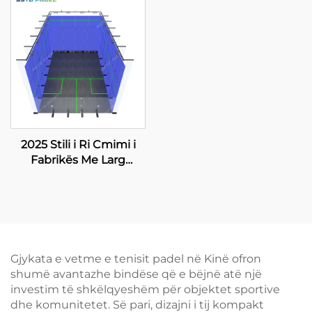
Padel Court Teknologji
padel court 2024
e Parëdritshme për
Design Ipujtes Outdoor
Padel Club 001-2
Paddle Courts 003
2025 Stili i Ri Cmimi i
Fabrikës Me Larg
Tempered Glas Larg
Gjithmonë për Kortin e
Squash-it në Larg për
Dyjesh
Gjykata e vetme e tenisit padel në Kinë ofron
shumë avantazhe bindëse që e bëjnë atë një
investim të shkëlqyeshëm për objektet sportive
dhe komunitetet. Së pari, dizajni i tij kompakt