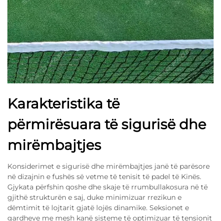
Karakteristika të
përmirësuara të sigurisë dhe
mirëmbajtjes
Konsiderimet e sigurisë dhe mirëmbajtjes janë të parësore
në dizajnin e fushës së vetme të tenisit të padel të Kinës.
Gjykata përfshin qoshe dhe skaje të rrumbullakosura në të
gjithë strukturën e saj, duke minimizuar rrezikun e
dëmtimit të lojtarit gjatë lojës dinamike. Seksionet e
gardheve me mesh kanë sisteme të optimizuar të tensionit