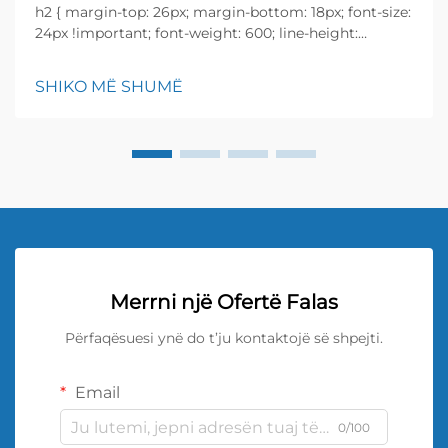
h2 { margin-top: 26px; margin-bottom: 18px; font-size:
24px !important; font-weight: 600; line-height:
normal; } h3 { margin-top: 26px; margin-bottom: 18px;
font-size: 20px !important; font-weight: 600; line-
SHIKO MË SHUMË
height: ...}
Merrni një Ofertë Falas
Përfaqësuesi ynë do t’ju kontaktojë së shpejti.
Email
0/100