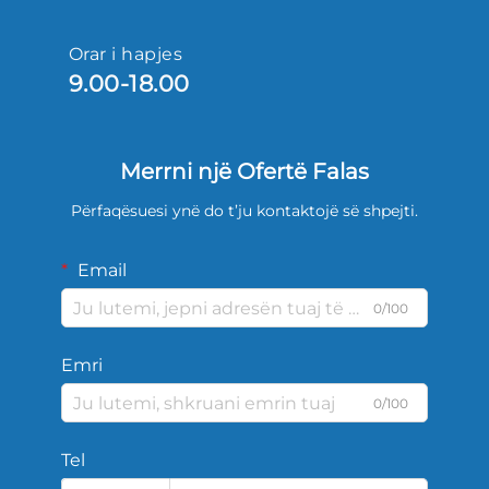
Orar i hapjes
9.00-18.00
Merrni një Ofertë Falas
Përfaqësuesi ynë do t’ju kontaktojë së shpejti.
Email
0/100
Emri
0/100
Tel