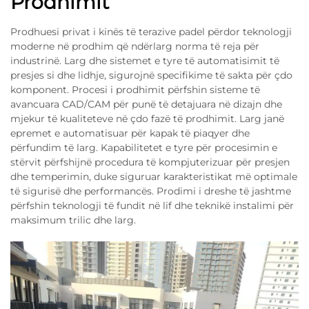
Prodhimit
Prodhuesi privat i kinës të terazive padel përdor teknologji
moderne në prodhim që ndërlarg norma të reja për
industrinë. Larg dhe sistemet e tyre të automatisimit të
presjes si dhe lidhje, sigurojnë specifikime të sakta për çdo
komponent. Procesi i prodhimit përfshin sisteme të
avancuara CAD/CAM për punë të detajuara në dizajn dhe
mjekur të kualiteteve në çdo fazë të prodhimit. Larg janë
epremet e automatisuar për kapak të piaqyer dhe
përfundim të larg. Kapabilitetet e tyre për procesimin e
stërvit përfshijnë procedura të kompjuterizuar për presjen
dhe temperimin, duke siguruar karakteristikat më optimale
të sigurisë dhe performancës. Prodimi i dreshe të jashtme
përfshin teknologji të fundit në lif dhe teknikë instalimi për
maksimum trilic dhe larg.