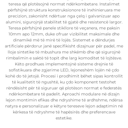
teresa që plotësojnë normat ndërkombetare. Instalimet
përfshijnë struktura konstruksionore të inxhinieruara me
precizion, zakonisht ndërtuar nga çelq i galvanizuar apo
alumini, sigurojnjë stabilitet të gjatë dhe resistencë largor.
Teresa përfshijnë panele stikllore të veçanera, me paksin
10mm apo 12mm, duke ofruar vizibilitet maksimale dhe
dinamikë më të mirë të lojës. Sistemet e dëndurjes
artificiale përdorur janë specifikisht dizajnuar për padel, me
lloje sintetike të mbushura me shkëmb dhe që sigurojnë
rimbalimin e saktë të topit dhe larg komoditet të lojtësve.
Këto prodhues implementojnë sisteme drejnie të
sofistikuara dhe zgjerime LED, lejoneshëm lojën në çdo
kohë do të jetojë. Procesi i prodhimit bëhet sipas kontrollit
të kualitetit të ngushtë, ku çdo komponent testohet
rëndësisht për të siguruar që plotëson normat e federatës
ndërkombetare të padelit. Aproachi modulare në dizajn
lejon montimin efikas dhe ndryshime të ardhshme, ndërsa
natyra e personalizuar e këtyre tereseve lejon adaptimin në
kërkesa të ndryshme të hapësirës dhe preferencave
estetike.