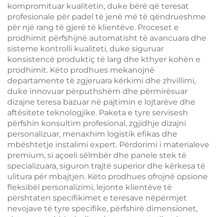
kompromituar kualitetin, duke bërë që teresat
profesionale për padel të jenë më të qëndrueshme
për një rang të gjerë të klientëve. Proceset e
prodhimit përfshijnë automatisht të avancuara dhe
sisteme kontrolli kualiteti, duke siguruar
konsistencë produktiç të larg dhe kthyer kohën e
prodhimit. Këto prodhues mekanojnë
departamente të zgjeruara kërkimi dhe zhvillimi,
duke innovuar përputhshëm dhe përmirësuar
dizajne teresa bazuar në pajtimin e lojtarëve dhe
aftësitete teknologjike. Paketa e tyre servisesh
përfshin konsultim profesional, zgjidhje dizajni
personalizuar, menaxhim logistik efikas dhe
mbështetje instalimi expert. Përdorimi i materialeve
premium, si açoeli sëlmbër dhe panele stek të
specializuara, siguron trajtë superior dhe kërkesa të
ulitura për mbajtjen. Këto prodhues ofrojnë opsione
fleksibël personalizimi, lejonte klientëve të
përshtaten specifikimet e teresave nëpërmjet
nevojave të tyre specifike, përfshirë dimensionet,