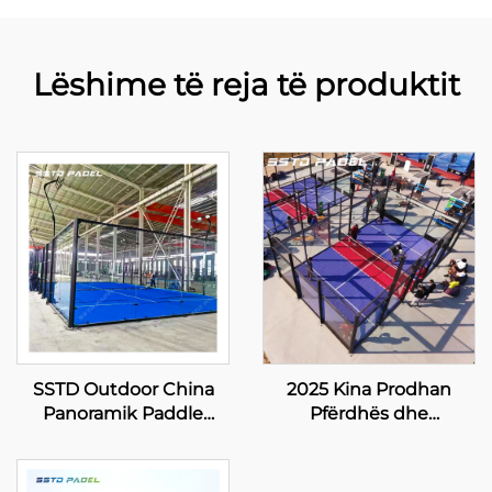
Lëshime të reja të produktit
SSTD Outdoor China
2025 Kina Prodhan
Panoramik Paddle
Pfërdhës dhe
Tennis Court Profesional
Eksportues Profesional
Manufacturer Klasik
të Madhise Padbol
Padel Court Teknologji
Court 10*6M Ofron një