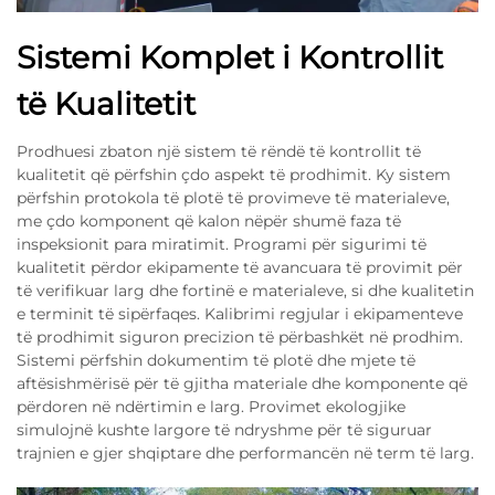
Sistemi Komplet i Kontrollit
të Kualitetit
Prodhuesi zbaton një sistem të rëndë të kontrollit të
kualitetit që përfshin çdo aspekt të prodhimit. Ky sistem
përfshin protokola të plotë të provimeve të materialeve,
me çdo komponent që kalon nëpër shumë faza të
inspeksionit para miratimit. Programi për sigurimi të
kualitetit përdor ekipamente të avancuara të provimit për
të verifikuar larg dhe fortinë e materialeve, si dhe kualitetin
e terminit të sipërfaqes. Kalibrimi regjular i ekipamenteve
të prodhimit siguron precizion të përbashkët në prodhim.
Sistemi përfshin dokumentim të plotë dhe mjete të
aftësishmërisë për të gjitha materiale dhe komponente që
përdoren në ndërtimin e larg. Provimet ekologjike
simulojnë kushte largore të ndryshme për të siguruar
trajnien e gjer shqiptare dhe performancën në term të larg.