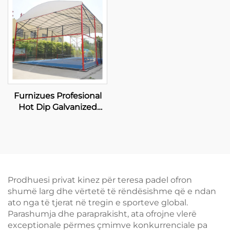
e Parëdritshme për
Siperfaqe Llojshëse dhe
Padel Club 001-2
Sigur për Luajtje 005
Furnizues Profesional
Hot Dip Galvanized
Padel Tennis Court Me
Kanopi Kalitet Premium
Outdoor Panoramik
Paddle Court Roof 006
Prodhuesi privat kinez për teresa padel ofron
shumë larg dhe vërtetë të rëndësishme që e ndan
ato nga të tjerat në tregin e sporteve global.
Parashumja dhe paraprakisht, ata ofrojne vlerë
exceptionale përmes çmimve konkurrenciale pa