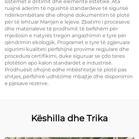
sistemet e dritimit dhe elemente estetike. Ata
ruajnë aderim të ngushtë standardeve të sigurisë
ndërkombëtare dhe ofrojnë dokumentim të plotë
për të lehtuar Marrjen e lejeve. Zbatimi i proceseve
dhe materialeve të prodhimit të befshëm për
mjedosin e natyrës tregon angazhimin e tyre për
qëndrimin ekologjik. Programet e tyre të zgjeruara
sigurimi kualiteti përfshijnë provime regjulare dhe
procedura certifikimi, duke siguruar se çdo teres
plotëson apo kalon standardet e industrisë.
Prodhuésit ofrojnë edhe mbështetje të plotë pas
shitjes, përfshirë udhëzime mbajtje dhe disponimin
e pjesave rezerve.
Këshilla dhe Trika