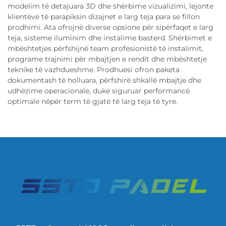
modelim të detajuara 3D dhe shërbime vizualizimi, lejonte
klientëve të parapiksin dizajnet e larg teja para se fillon
prodhimi. Ata ofrojnë diverse opsione për sipërfaqet e larg
teja, sisteme iluminim dhe instalime basterd. Shërbimet e
mbështetjes përfshijnë team profesionistë të instalimit,
programe trajnimi për mbajtjen e rendit dhe mbështetje
teknike të vazhdueshme. Prodhuesi ofron paketa
dokumentash të holluara, përfshirë shkallë mbajtje dhe
udhëzime operacionale, duke siguruar performancë
optimale nëpër term të gjatë të larg teja të tyre.