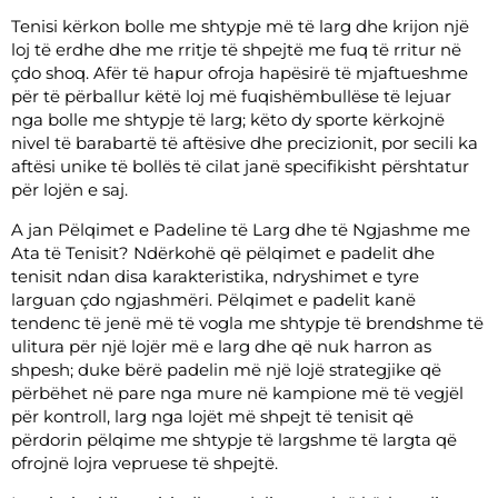
Tenisi kërkon bolle me shtypje më të larg dhe krijon një
loj të erdhe dhe me rritje të shpejtë me fuq të rritur në
çdo shoq. Afër të hapur ofroja hapësirë të mjaftueshme
për të përballur këtë loj më fuqishëmbullëse të lejuar
nga bolle me shtypje të larg; këto dy sporte kërkojnë
nivel të barabartë të aftësive dhe precizionit, por secili ka
aftësi unike të bollës të cilat janë specifikisht përshtatur
për lojën e saj.
A jan Pëlqimet e Padeline të Larg dhe të Ngjashme me
Ata të Tenisit? Ndërkohë që pëlqimet e padelit dhe
tenisit ndan disa karakteristika, ndryshimet e tyre
larguan çdo ngjashmëri. Pëlqimet e padelit kanë
tendenc të jenë më të vogla me shtypje të brendshme të
ulitura për një lojër më e larg dhe që nuk harron as
shpesh; duke bërë padelin më një lojë strategjike që
përbëhet në pare nga mure në kampione më të vegjël
për kontroll, larg nga lojët më shpejt të tenisit që
përdorin pëlqime me shtypje të largshme të largta që
ofrojnë lojra vepruese të shpejtë.