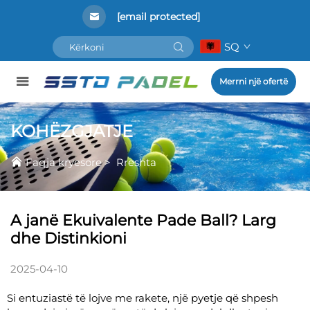
[email protected]
SQ
Merrni një ofertë
KOHËZGJATJE
Faqja kryesore
>
Rreshta
A janë Ekuivalente Pade Ball? Larg
dhe Distinkioni
2025-04-10
Si entuziastë të lojve me rakete, një pyetje që shpesh