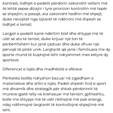
kontrast, lodhjet e padelit përdorin zakonisht vellam më
të lehtë sepse dizajni i tyre priorizon kontrollin më tepër
se shpejtin; si pasojë, ata zakonisht hedhin më shpejt,
duke nevojitet nga lojtarët të ndërroni më shpesh se
lodhjet e tenisit.
Largjet e padelit kanë ndërtim blaf dhe shtypje më të
ulët se ato të tenisit, duke krijuar një ton të
përbërthshëm kur janë çastuar dhe duke ofruar një
përvojë të plotë unik. Largtarët që janë i familiuara me dy
sporte mund të kuptojnë leht ndryshimet mes këtyre dy
sporteve.
Diferencat e lojës dhe madhësitë e afërave
Përkatësi bollës ndryshon bazuar në zgjedhjen e
materialeve dhe stilin e lojës. Padeli shpesh lind si sport
më dinamik dhe strategjik për shkak përdorimit të
mureve gjatë rally-ve krahasuar me tenisin; gjithashtu,
bolle me shtypje më të ulët rikthejnë më pak energji,
ndaj ndihmojnë largtarët të kontrollojnë shpejtinë më
leht.