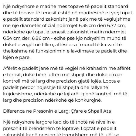
Një ndryshore e madhe mes topave të padelit standard
dhe të topave të tenesit është në madhësinë e tyre; topat
e padelit standard zakonisht janë pak më të veglujshme
me një diametër oficial ndërmjet 6.35 cm deri 6.77 cm,
ndërkohë që topat e tenesit zakonisht matin ndërmjet
6.54 cm deri 6.86 cm - edhe pse kjo ndryshim mund të
duket e vogël në fillim, aftësi e saj mund të ka varf të
thelbshme në funksionimin e lavdimave të padelit dhe
lojën e pare.
Afërët e padelit janë më të vegjël në krahasim me afërët
e tenisit, duke bërë luftën më shpejt dhe duke ofruar
kontroll më të larg dhe precizion gjatë lojës. Lopta e
padelit përdor ndjeshje të shpejta dhe rallye të
kujdesishme, ndërkohë që lojtarët gjenë kontroll më të
larg dhe precizion ndërkohë që konkurojnë.
Diferenca në Presonin e Larg: Çfarë e Shpall Ata
Një ndryshore largore kaq do të thotë në nivelin e
presonit të brendshëm të loptave. Loptat e padelit
zakonisht kanë presion të brendshëm më të ulët se