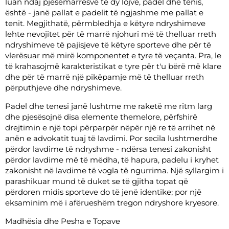
luan ndaj pjesëmarrësve të dy lojve, padel dhe tenis,
është - janë pallat e padelit të ngjashme me pallat e
tenit. Megjithatë, përmbledhja e këtyre ndryshimeve
lehte nevojitet për të marrë njohuri më të thelluar rreth
ndryshimeve të pajisjeve të këtyre sporteve dhe për të
vlerësuar më mirë komponentet e tyre të veçanta. Pra, le
të krahasojmë karakteristikat e tyre për t'u bërë më klare
dhe për të marrë një pikëpamje më të thelluar rreth
përputhjeve dhe ndryshimeve.
Padel dhe tenesi janë lushtme me raketë me ritm larg
dhe pjesësojnë disa elemente themelore, përfshirë
drejtimin e një topi përparpër nëpër një re të arrihet në
anën e advokatit tuaj të lavdimi. Por secila lushtmerdhe
përdor lavdime të ndryshme - ndërsa tenesi zakonisht
përdor lavdime më të mëdha, të hapura, padelu i kryhet
zakonisht në lavdime të vogla të ngurrima. Një syllargim i
parashikuar mund të duket se të gjitha topat që
përdoren midis sporteve do të jenë identike; por një
eksaminim më i afërueshëm tregon ndryshore kryesore.
Madhësia dhe Pesha e Topave