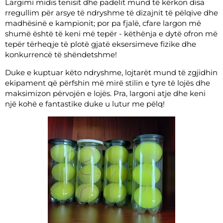
Largimi midis tenisit dhe padelit mund të kërkon disa
rregullim për arsye të ndryshme të dizajnit të pëlqive dhe
madhësinë e kampionit; por pa fjalë, cfare largon më
shumë është të keni më tepër - këthënja e dytë ofron më
tepër tërheqje të plotë gjatë eksersimeve fizike dhe
konkurrencë të shëndetshme!
Duke e kuptuar këto ndryshme, lojtarët mund të zgjidhin
ekipament që përfshin më mirë stilin e tyre të lojës dhe
maksimizon përvojën e lojës. Pra, largoni atje dhe keni
një kohë e fantastike duke u lutur me pëlq!