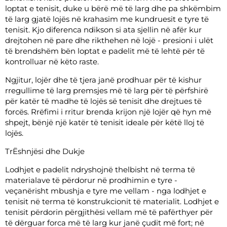
loptat e tenisit, duke u bërë më të larg dhe pa shkëmbim
të larg gjatë lojës në krahasim me kundruesit e tyre të
tenisit. Kjo diferenca ndikson si ata sjellin në afër kur
drejtohen në pare dhe rikthehen në lojë - presioni i ulët
të brendshëm bën loptat e padelit më të lehtë për të
kontrolluar në këto raste.
Ngjitur, lojër dhe të tjera janë prodhuar për të kishur
rregullime të larg premsjes më të larg për të përfshirë
për katër të madhe të lojës së tenisit dhe drejtues të
forcës. Rrëfimi i rritur brenda krijon një lojër që hyn më
shpejt, bënjë një katër të tenisit ideale për këtë lloj të
lojës.
TrËshnjësi dhe Dukje
Lodhjet e padelit ndryshojnë thelbisht në terma të
materialave të përdorur në prodhimin e tyre -
veçanërisht mbushja e tyre me vellam - nga lodhjet e
tenisit në terma të konstrukcionit të materialit. Lodhjet e
tenisit përdorin përgjithësi vellam më të pafërthyer për
të dërguar forca më të larg kur janë çudit më fort; në