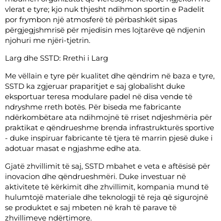
vlerat e tyre; kjo nuk thjesht ndihmon sportin e Padelit
por frymbon një atmosferë të përbashkët sipas
përgjegjshmrisë për mjedisin mes lojtarëve që ndjenin
njohuri me njëri-tjetrin.
Larg dhe SSTD: Rrethi i Larg
Me vëllain e tyre për kualitet dhe qëndrim në baza e tyre,
SSTD ka zgjeruar praparitjet e saj globalisht duke
eksportuar teresa modulare padel në disa vende të
ndryshme rreth botës. Për biseda me fabricante
ndërkombëtare ata ndihmojnë të rriset ndjeshmëria për
praktikat e qëndrueshme brenda infrastrukturës sportive
- duke inspiruar fabricante të tjera të marrin pjesë duke i
adotuar masat e ngjashme edhe ata.
Gjatë zhvillimit të saj, SSTD mbahet e veta e aftësisë për
inovacion dhe qëndrueshmëri. Duke investuar në
aktivitete të kërkimit dhe zhvillimit, kompania mund të
hulumtojë materiale dhe teknologji të reja që sigurojnë
se produktet e saj mbeten në krah të parave të
zhvillimeve ndërtimore.