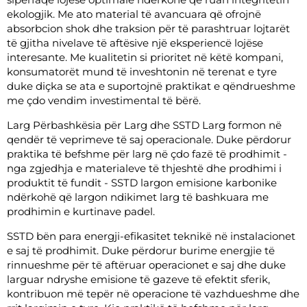
ekologjik. Me ato material të avancuara që ofrojnë
absorbcion shok dhe traksion për të parashtruar lojtarët
të gjitha nivelave të aftësive një eksperiencë lojëse
interesante. Me kualitetin si prioritet në këtë kompani,
konsumatorët mund të inveshtonin në terenat e tyre
duke diçka se ata e suportojnë praktikat e qëndrueshme
me çdo vendim investimental të bërë.
Larg Përbashkësia për Larg dhe SSTD Larg formon në
qendër të veprimeve të saj operacionale. Duke përdorur
praktika të befshme për larg në çdo fazë të prodhimit -
nga zgjedhja e materialeve të thjeshtë dhe prodhimi i
produktit të fundit - SSTD largon emisione karbonike
ndërkohë që largon ndikimet larg të bashkuara me
prodhimin e kurtinave padel.
SSTD bën para energji-efikasitet teknikë në instalacionet
e saj të prodhimit. Duke përdorur burime energjie të
rinnueshme për të aftëruar operacionet e saj dhe duke
larguar ndryshe emisione të gazeve të efektit sferik,
kontribuon më tepër në operacione të vazhdueshme dhe