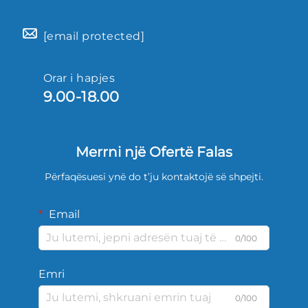
[email protected]
Orar i hapjes
9.00-18.00
Merrni një Ofertë Falas
Përfaqësuesi ynë do t’ju kontaktojë së shpejti.
Email
0/100
Emri
0/100