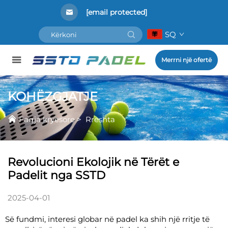
[email protected]
SQ
Merrni një ofertë
KOHËZGJATJE
Faqja kryesore
>
Rreshta
Revolucioni Ekolojik në Tërët e
Padelit nga SSTD
2025-04-01
Së fundmi, interesi globar në padel ka shih një rritje të