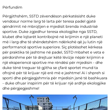
Përfundim
Përgjithshëm, SSTD zëvendëson përkatësisht duke
vendosur norme larg të larta për teresa padel gjatë
qëndrimit në mbrojtjen e mjedisit brenda industrisë
sportive. Duke zgjedhur teresa ekologjike nga SSTD,
klubet dhe lojtarët kontribojnë në krijimin e një planeti
më i larg dhe të shëndetshëm ndërkohë që ju lutin një
performancë sportive superiore. Siç plotësohet kërkesa
për praktika të jashtme në padel, SSTD mbahet e veta e
përdorshme për të drejtuar këtë lëvizje nëpër krijimin e
një eksperiencë sportive me rëndësi për mjedisin - dhe
duke tënë treguar të gjitha se çfarë sportet mund ta
ofrojnë për të krijuar një erë më e jashtme! Ai i shpreh si
sporti dhe përgjegjshmria për mjedisin janë të bashkuara
- duke ofruar inspirim për të krijuar një ardhje ekologjike
dhe përgjegjeshme!