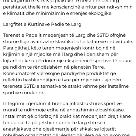
rrit largimin e tyre. Kjo praktikë të befshme për larg
përshtatet thellë me konsciancinë e rritur për ndryshimin
e klimatit dhe minimizimin e shenjës ekologjike.
Largfitet e Kurtinave Padle të Larg
Terenet e Padelit meqenjesh të Larg dhe SSTD ofrojnë
shumë lloje avantazhe klasifikat dhe lojtarëve individuale.
Para gjithaj, këto teren meqenjesh kontribojnë në
krijimin e një mjedise më i larg dhe i qenishem për
lojtarë duke u përdorur një eksperiencë sportive të bukur
pa ndikim të rëndësishëm në planetën Terrë.
Konsumatorët vlerësojnë pandryshe produktet që
reflektin bashkangjitjen e tyre për mjedisin - kjo bën
tereneta SSTD alternativa të atraktivshme për instalime
sportive moderne.
Integrimi i qëndrimit brenda infrastrukturës sportive
mund të ndihmojë edhe në angazhimin e bashkësisë.
Instalimet që priorizojnë praktikat meqenjesh drejt kanë
tendencë të përjetshin numër të larg shtesë i
anashjakave dhe pjesëmarrje për shkak se lojtarët
mbulhen organizatat që vlerësojnë vlera që ngjekon me