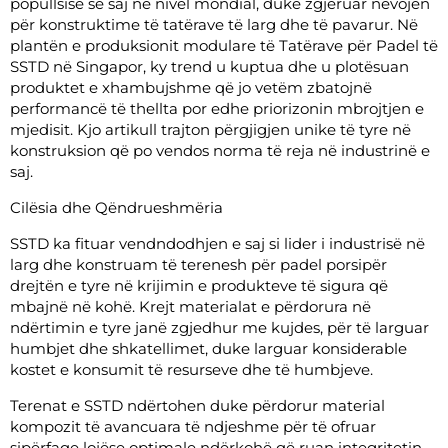
popullsisë së saj në nivel mondial, duke zgjeruar nevojën
për konstruktime të tatërave të larg dhe të pavarur. Në
plantën e produksionit modulare të Tatërave për Padel të
SSTD në Singapor, ky trend u kuptua dhe u plotësuan
produktet e xhambujshme që jo vetëm zbatojnë
performancë të thellta por edhe priorizonin mbrojtjen e
mjedisit. Kjo artikull trajton përgjigjen unike të tyre në
konstruksion që po vendos norma të reja në industrinë e
saj.
Cilësia dhe Qëndrueshmëria
SSTD ka fituar vendndodhjen e saj si lider i industrisë në
larg dhe konstruam të terenesh për padel porsipër
drejtën e tyre në krijimin e produkteve të sigura që
mbajnë në kohë. Krejt materialat e përdorura në
ndërtimin e tyre janë zgjedhur me kujdes, për të larguar
humbjet dhe shkatellimet, duke larguar konsiderable
kostet e konsumit të resurseve dhe të humbjeve.
Terenat e SSTD ndërtohen duke përdorur material
kompozit të avancuara të ndjeshme për të ofruar
sipërfaqe lojëse optimale ndërkohë që ruan integritetin