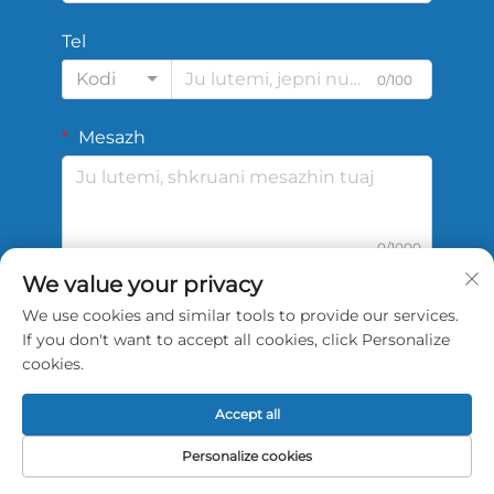
Tel
Kodi
0/100
Mesazh
0/1000
We value your privacy
We use cookies and similar tools to provide our services.
DËRGO
If you don't want to accept all cookies, click Personalize
cookies.
Accept all
Të drejta të rezervuara © 2026 China Shengshi
Personalize cookies
Sports Tech Tianjin Co., Ltd.