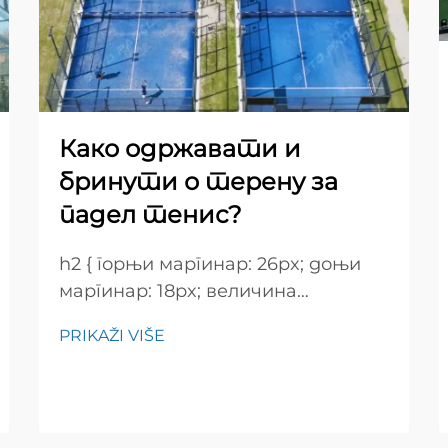
Како одржавати и
бринути о терену за
падел тенис?
h2 { горњи маргинар: 26px; доњи
маргинар: 18px; величина
шрифта: 24px! важно; тежина
PRIKAŽI VIŠE
шрифта: 600; висина редова:
нормална; } h3 { горњи маргинар:
26px; доњи маргинар: 18px;
величина шрифта: 20px!