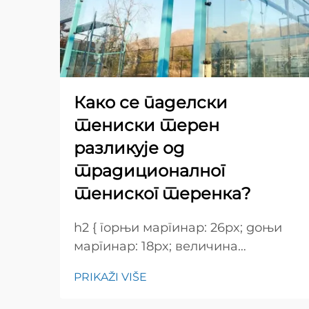
Како се паделски
тениски терен
разликује од
традиционалног
тениског теренка?
h2 { горњи маргинар: 26px; доњи
маргинар: 18px; величина
шрифта: 24px! важно; тежина
PRIKAŽI VIŠE
шрифта: 600; висина редова:
нормална; } h3 { горњи маргинар: