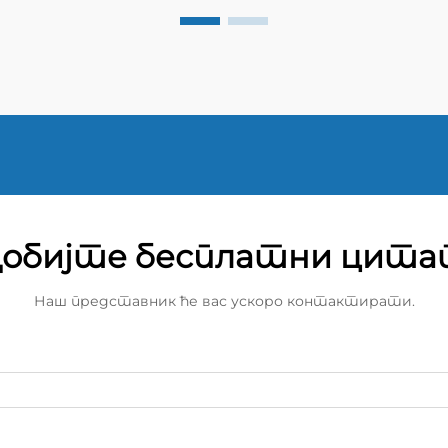
обијте бесплатни цит
Наш представник ће вас ускоро контактирати.