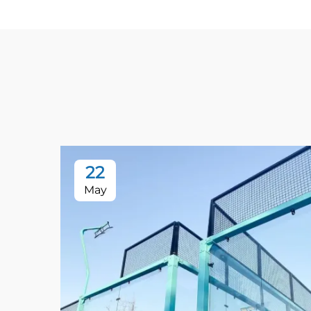
22
May