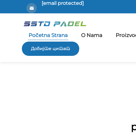
[email protected]
Početna Strana
O Nama
Proizvo
Добијте цитат
p