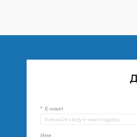
26px; доњи маргинар: 18px;
величина шрифта: 20px!
Д
Е-маил
Име