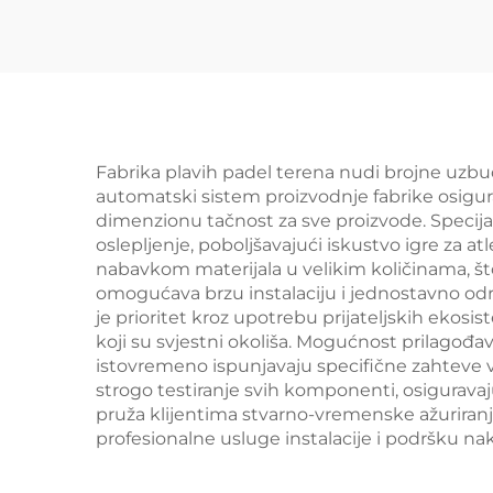
простору
Св
Најпродаванији
С
оптни панорамски
Т
паделни корт 001-3
Fabrika plavih padel terena nudi brojne uzbud
automatski sistem proizvodnje fabrike osigur
dimenzionu tačnost za sve proizvode. Specijal
oslepljenje, poboljšavajući iskustvo igre za a
nabavkom materijala u velikim količinama, 
omogućava brzu instalaciju i jednostavno održ
je prioritet kroz upotrebu prijateljskih ekosi
koji su svjestni okoliša. Mogućnost prilagođa
istovremeno ispunjavaju specifične zahteve ve
strogo testiranje svih komponenti, osiguravaj
pruža klijentima stvarno-vremenske ažuriranj
profesionalne usluge instalacije i podršku na