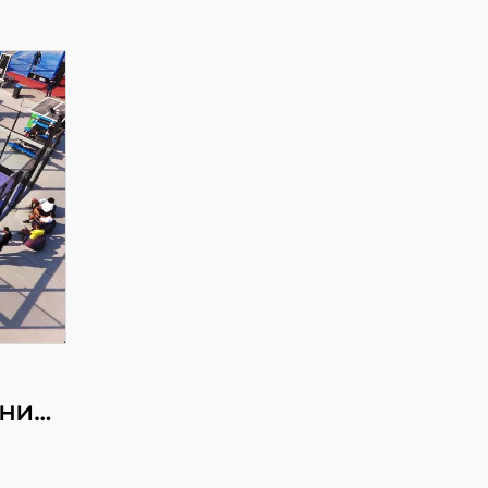
ни
и
бол