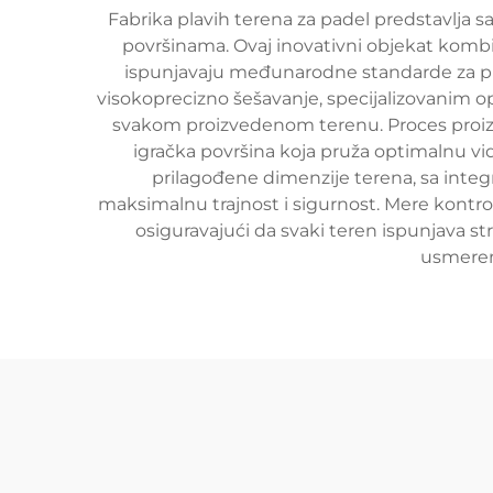
Fabrika plavih terena za padel predstavlja 
površinama. Ovaj inovativni objekat kombin
ispunjavaju međunarodne standarde za prof
visokoprecizno šešavanje, specijalizovanim o
svakom proizvedenom terenu. Proces proizvo
igračka površina koja pruža optimalnu vi
prilagođene dimenzije terena, sa integ
maksimalnu trajnost i sigurnost. Mere kontro
osiguravajući da svaki teren ispunjava st
usmeren 