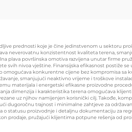
етло Класично
корт Величина 
тружно Падел
6М Нудит
енис Корт 002
стабилну 
поуздану повр
за игру 005
ljive prednosti koje je čine jedinstvenom u sektoru proi
ava neverovatnu konzistentnost kvaliteta terena, smanju
na plava površinska omotiva razvijena unutar firme pruža
tlete svih nivoa vještine. Finansijska efikasnost postiže 
što omogućava konkurentne cijene bez kompromisa sa kva
avanje, smanjujući neaktivno vrijeme i troškove instalac
stemu materijala i energetski efikasne proizvodne procedu
vanja dimenzija i karakteristika terena omogućava klijen
zane uz njihov namijenjen korisnički cilj. Takođe, komp
ući dugoročnu trajnost i minimalne zahtjeve za održavanj
a o statusu proizvodnje i detaljnu dokumentaciju za reg
kon prodaje, pružajući klijentima potpune rešenja od pro