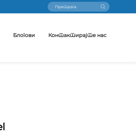
Блогови
Контактирајте нас
el