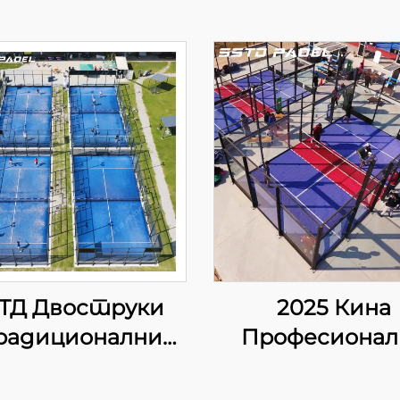
ТД Двоструки
2025 Кина
адиционални
Професионал
дел Тенис Корт
произвођач 
ављач ВПТ ЛЕД
извозник Пад