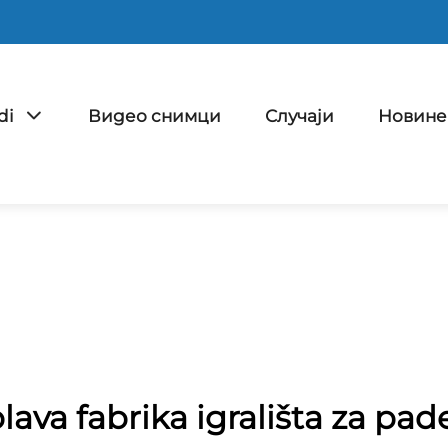
di
Видео снимци
Случаји
Новине
lava fabrika igrališta za pad