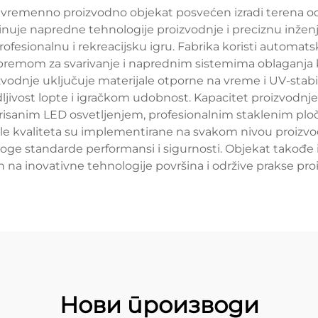
savremenno proizvodno objekat posvećen izradi terena od 
uje napredne tehnologije proizvodnje i preciznu inženjer
esionalnu i rekreacijsku igru. Fabrika koristi automatsk
premom za svarivanje i naprednim sistemima oblaganja k
dnje uključuje materijale otporne na vreme i UV-stabiln
dljivost lopte i igračkom udobnost. Kapacitet proizvodnj
risanim LED osvetljenjem, profesionalnim staklenim plo
le kvaliteta su implementirane na svakom nivou proizvod
roge standarde performansi i sigurnosti. Objekat takođe 
na inovativne tehnologije površina i održive prakse pro
Нови производи