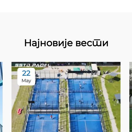
Најновије вести
22
May