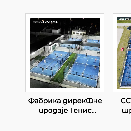
Фабрика директне
СС
продаје Тенис
тр
кортови за паделе у
па
затвореном
доб