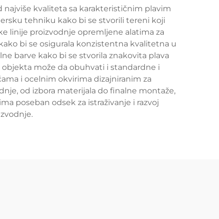
najviše kvaliteta sa karakterističnim plavim
sku tehniku kako bi se stvorili tereni koji
e linije proizvodnje opremljene alatima za
ako bi se osigurala konzistentna kvalitetna u
e barve kako bi se stvorila znakovita plava
e objekta može da obuhvati i standardne i
čama i ocelnim okvirima dizajniranim za
nje, od izbora materijala do finalne montaže,
ima poseban odsek za istraživanje i razvoj
izvodnje.