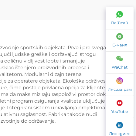
10 *
е
Ватсап
и
шину
Е-маил
zvodnje sportskih objekata. Prvo i pre svega,
jući ljudske greške i održavajući strogu
 odličnu vidljivost lopte i smanjuje
WeChat
se uskladištenjem proizvodnih procesa i
litetom. Modularni dizajn terena
ije za operatere objekata. Ekološka održivost
re, čime postaje privlačna opcija za klijente
Инстаграм
tima da maksimiziraju raspoloživi prostor dok
letni program osiguranja kvaliteta uključuje
e. Integrirani sistem upravljanja projektima
YouTube
ulativnu saglasnost. Fabrika takođe nudi
izvodnje do održavanja.
Линкдиен