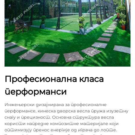
Професионална класа
перформанси
Инжењерски дизајнирана за професионалне
перформансе, кинеска дворска весла пружа изузетну
снагу и прецизност. Основна структура весла
користи напредне композитне материјале који
оптимизују пренос енергије од играча до лопте.