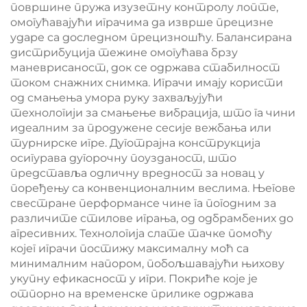
површине пружа изузетну контролу лопте,
омогућавајући играчима да изврше прецизне
ударе са доследном прецизношћу. Балансирана
дистрибуција тежине омогућава брзу
маневрисаност, док се одржава стабилност
током снажних снимка. Играчи имају користи
од смањења умора руку захваљујући
технологији за смањење вибрација, што га чини
идеалним за продужене сесије вежбања или
турнирске игре. Дуготрајна конструкција
осигурава дугорочну поузданост, што
представља одличну вредност за новац у
поређењу са конвенционалним веслима. Његове
свестране перформансе чине га погодним за
различите стилове играња, од одбрамбених до
агресивних. Технологија слате тачке помоћу
којег играчи постижу максималну моћ са
минималним напором, побољшавајући њихову
укупну ефикасност у игри. Покриће које је
отпорно на временске прилике одржава