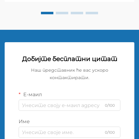
Добијте бесплатни цитат
Наш представник ће вас ускоро
контактирати.
Е-маил
0/100
Име
0/100