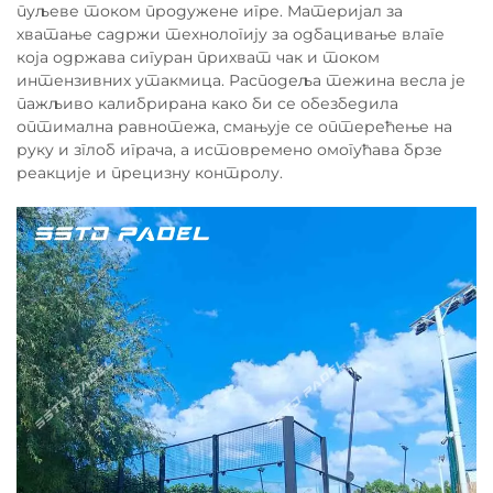
пуљеве током продужене игре. Материјал за
хватање садржи технологију за одбацивање влаге
која одржава сигуран прихват чак и током
интензивних утакмица. Расподеља тежина весла је
пажљиво калибрирана како би се обезбедила
оптимална равнотежа, смањује се оптерећење на
руку и зглоб играча, а истовремено омогућава брзе
реакције и прецизну контролу.