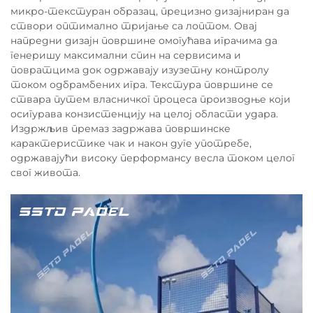
микро-текстуран образац, прецизно дизајниран да
створи оптимално тријање са лоптом. Овај
напредни дизајн површине омогућава играчима да
генеришу максимални спин на сервисима и
повратцима док одржавају изузетну контролу
током одбрамбених игра. Текстура површине се
ствара путем власничког процеса производње који
осигурава конзистенцију на целој области удара.
Издржљив премаз задржава површинске
карактеристике чак и након дуге употребе,
одржавајући високу перформансу весла током целог
свог живота.