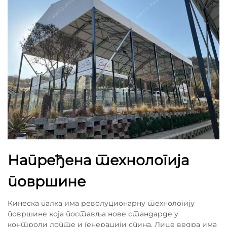
Напређена технологија
површине
Кинеска палка има револуционарну технологију
површине која поставља нове стандарде у
контроли лопте и генерацији спина. Лице ведра има