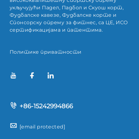
висококвалитетну спортску опрему
укључујући Падел, Падбол и Скуош корт,
Фудбалске кавезе, Фудбалске корте и
Спонсорску опрему за фитнес, са ЦЕ, ИСО
сертификацијама и патентима.
Политике приватности
+86-15242994866
[email protected]