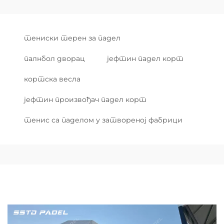
тениски терен за падел
палнбол дворац
јефтин падел корт
кортска весла
јефтин произвођач падел корт
тенис са паделом у затвореној фабрици