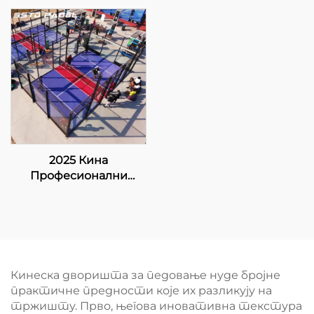
Галванизована челик
Професионални
Полни поглед
Произвођач Класични
Панорамски Падл
Падел Корт
Цорт 001-1
Авансивни Тех за
Падел Клуб 001-2
2025 Кина
Професионални
произвођач и
извозник Падбол
корт Величина 10 *
6М Нудите стабилну
и поуздану површину
за игру 005
Кинеска дворишта за педовање нуде бројне
практичне предности које их разликују на
тржишту. Прво, његова иновативна текстура