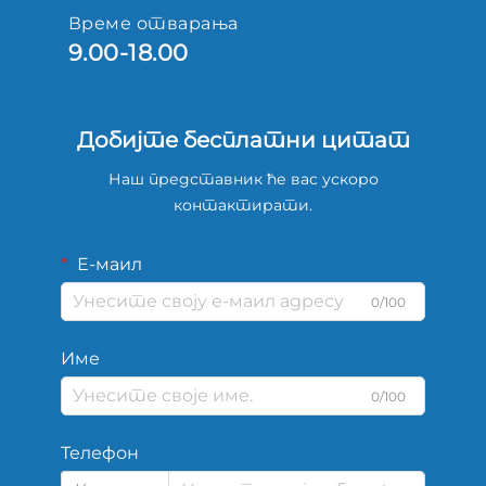
Време отварања
9.00-18.00
Добијте бесплатни цитат
Наш представник ће вас ускоро
контактирати.
Е-маил
0/100
Име
0/100
Телефон