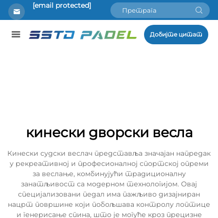
[email protected]
Добијте цитат
кинески дворски весла
Кинески судски веслач представља значајан напредак
у рекреативној и професионалној спортској опреми
за веслање, комбинујући традиционалну
занатљивост са модерном технологијом. Овај
специјализовани педал има пажљиво дизајниран
нацрт површине који побољшава контролу лоптице
и генерисање спина, што је могуће кроз прецизне