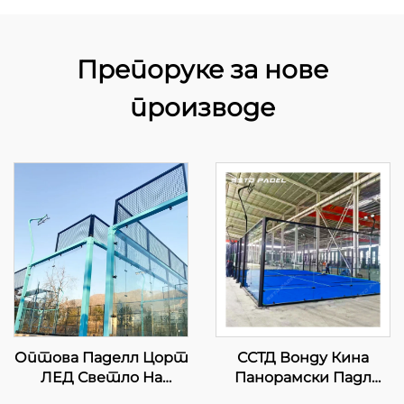
Препоруке за нове
производе
Оптова Паделл Цорт
ССТД Вонду Кина
ЛЕД Светло На
Панорамски Падл
отвореном Хот Дип
Тенис Корт