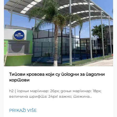
Типови кровова који су погодни за падолни
кортови
h2 { горњи маргинар: 26px; доњи маргинар: 18px;
величина шрифта: 24px! важно; тежина
шрифта: 600; висина редова: нормална; } h3 {
горњи маргинар: 26px; доњи маргинар: 18px;
PRIKAŽI VIŠE
величина шрифта: 20px!