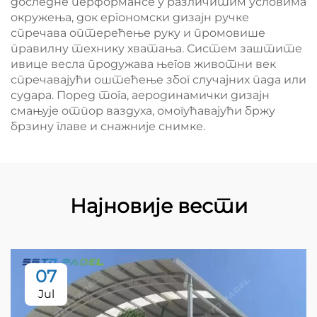
доследне перформансе у различитим условима
окружења, док ергономски дизајн ручке
спречава оптерећење руку и промовише
правилну технику хватања. Систем заштите
ивице весла продужава његов животни век
спречавајући оштећење због случајних пада или
судара. Поред тога, аеродинамички дизајн
смањује отпор ваздуха, омогућавајући бржу
брзину главе и снажније снимке.
Најновије вести
07
Jul