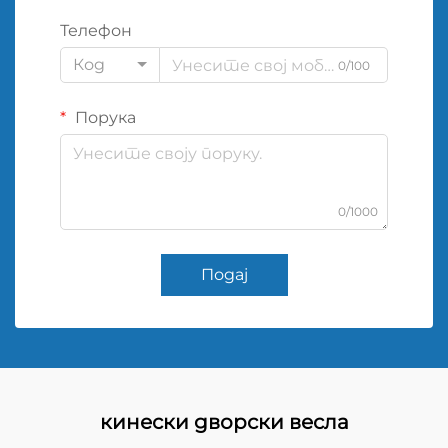
Телефон
Код
0/100
Порука
0/1000
Подај
кинески дворски весла