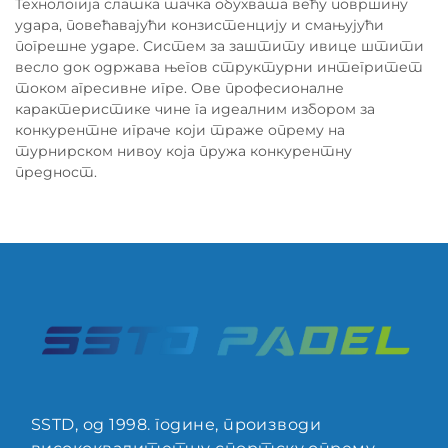
Технологија слатка тачка обухвата већу површину
удара, повећавајући конзистенцију и смањујући
погрешне ударе. Систем за заштиту ивице штити
весло док одржава његов структурни интегритет
током агресивне игре. Ове професионалне
карактеристике чине га идеалним избором за
конкурентне играче који траже опрему на
турнирском нивоу која пружа конкурентну
предност.
SSTD, од 1998. године, производи