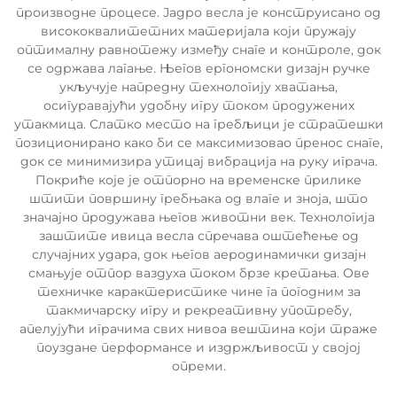
производне процесе. Јадро весла је конструисано од
висококвалитетних материјала који пружају
оптималну равнотежу између снаге и контроле, док
се одржава лагање. Његов ергономски дизајн ручке
укључује напредну технологију хватања,
осигуравајући удобну игру током продужених
утакмица. Слатко место на гребљици је стратешки
позиционирано како би се максимизовао пренос снаге,
док се минимизира утицај вибрација на руку играча.
Покриће које је отпорно на временске прилике
штити површину гребњака од влаге и зноја, што
значајно продужава његов животни век. Технологија
заштите ивица весла спречава оштећење од
случајних удара, док његов аеродинамички дизајн
смањује отпор ваздуха током брзе кретања. Ове
техничке карактеристике чине га погодним за
такмичарску игру и рекреативну употребу,
апелујући играчима свих нивоа вештина који траже
поуздане перформансе и издржљивост у својој
опреми.