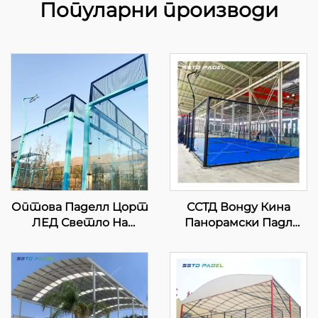
Популарни производи
Оптова Паделл Цорт
ССТД Вонду Кина
ЛЕД Светло На
Панорамски Падл
отвореном Хот Дип
Тенис Корт
Галванизована челик
Професионални
Полни поглед
Произвођач Класични
Панорамски Падл
Падел Корт
Цорт 001-1
Авансивни Тех за
Падел Клуб 001-2