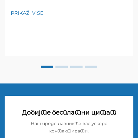
шрифта: 600; висина редова: нормална; } h3 {
горњи маргинар: 26px; доњи маргинар: 18px;
PRIKAŽI VIŠE
величина шрифта: 20px!
Добијте бесплатни цитат
Наш представник ће вас ускоро
контактирати.