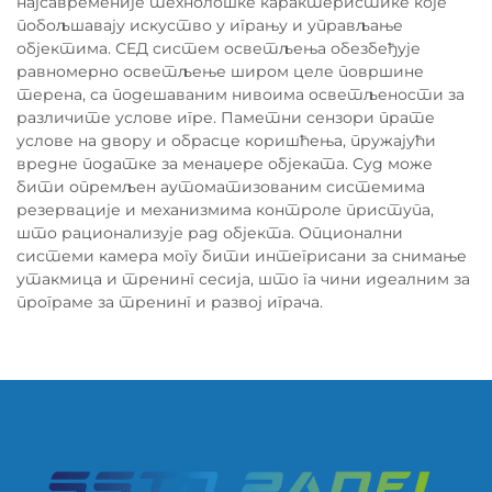
најсавременије технолошке карактеристике које
побољшавају искуство у игрању и управљање
објектима. СЕД систем осветљења обезбеђује
равномерно осветљење широм целе површине
терена, са подешаваним нивоима осветљености за
различите услове игре. Паметни сензори прате
услове на двору и обрасце коришћења, пружајући
вредне податке за менаџере објеката. Суд може
бити опремљен аутоматизованим системима
резервације и механизмима контроле приступа,
што рационализује рад објекта. Опционални
системи камера могу бити интегрисани за снимање
утакмица и тренинг сесија, што га чини идеалним за
програме за тренинг и развој играча.