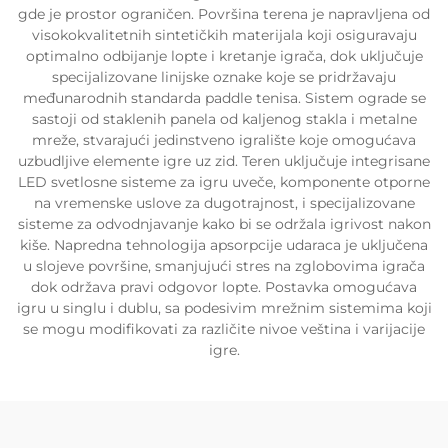
gde je prostor ograničen. Površina terena je napravljena od
visokokvalitetnih sintetičkih materijala koji osiguravaju
optimalno odbijanje lopte i kretanje igrača, dok uključuje
specijalizovane linijske oznake koje se pridržavaju
međunarodnih standarda paddle tenisa. Sistem ograde se
sastoji od staklenih panela od kaljenog stakla i metalne
mreže, stvarajući jedinstveno igralište koje omogućava
uzbudljive elemente igre uz zid. Teren uključuje integrisane
LED svetlosne sisteme za igru uveče, komponente otporne
na vremenske uslove za dugotrajnost, i specijalizovane
sisteme za odvodnjavanje kako bi se održala igrivost nakon
kiše. Napredna tehnologija apsorpcije udaraca je uključena
u slojeve površine, smanjujući stres na zglobovima igrača
dok održava pravi odgovor lopte. Postavka omogućava
igru u singlu i dublu, sa podesivim mrežnim sistemima koji
se mogu modifikovati za različite nivoe veština i varijacije
igre.