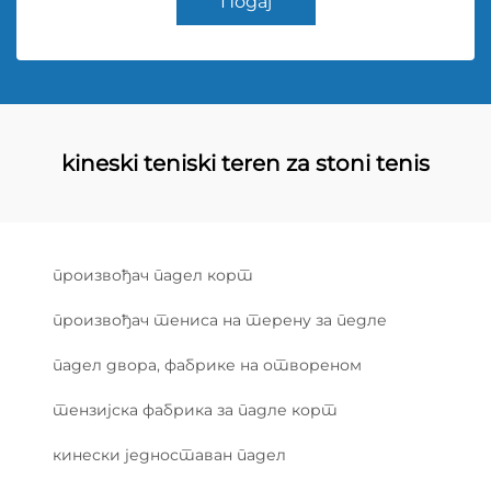
Подај
kineski teniski teren za stoni tenis
произвођач падел корт
произвођач тениса на терену за педле
падел двора, фабрике на отвореном
тензијска фабрика за падле корт
кинески једноставан падел