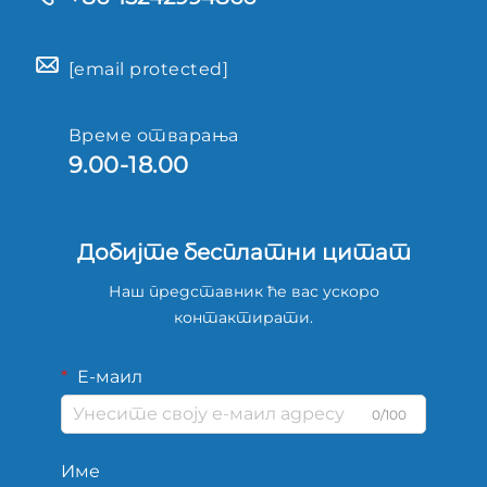
[email protected]
Време отварања
9.00-18.00
Добијте бесплатни цитат
Наш представник ће вас ускоро
контактирати.
Е-маил
0/100
Име