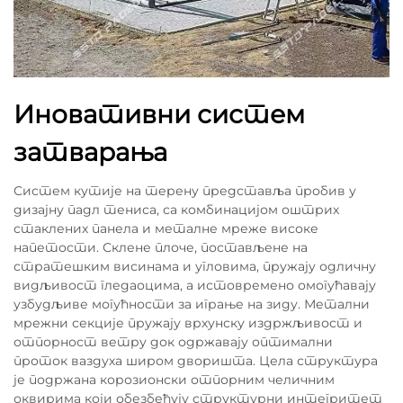
Иновативни систем
затварања
Систем кутије на терену представља пробив у
дизајну падл тениса, са комбинацијом оштрих
стаклених панела и металне мреже високе
напетости. Склене плоче, постављене на
стратешким висинама и угловима, пружају одличну
видљивост гледаоцима, а истовремено омогућавају
узбудљиве могућности за играње на зиду. Метални
мрежни секције пружају врхунску издржљивост и
отпорност ветру док одржавају оптимални
проток ваздуха широм дворишта. Цела структура
је подржана корозионски отпорним челичним
оквирима који обезбеђују структурни интегритет