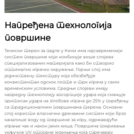
Напређена технологија
површине
Тениски терен за падле у Кини има најсавременији
систем површине који комбинује више слојева
специјализованих материјала како би створио
оптимално играчко окружење. Горњи слој има
јединствену текстуру која обезбеђује
конзистентан одскок лопте и трк играча у свим
временским условима. Средњи слојеви имају
напредну технологију апсорпције удара која смањује
притисак удара на зглобове играча до 25% у поређењу
са традиционалним површинама терена. Основни
слој користи власнички дренажни систем који брзо
каналише воду од површине за игру, одржавајући
играње чак и након јаких киша. Површина покривања
укључује UV отпорне једињења која спречавају