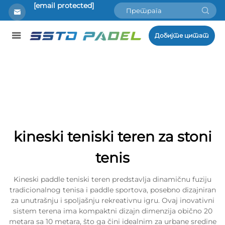
[email protected]
Добијте цитат
kineski teniski teren za stoni
tenis
Kineski paddle teniski teren predstavlja dinamičnu fuziju
tradicionalnog tenisa i paddle sportova, posebno dizajniran
za unutrašnju i spoljašnju rekreativnu igru. Ovaj inovativni
sistem terena ima kompaktni dizajn dimenzija obično 20
metara sa 10 metara, što ga čini idealnim za urbane sredine