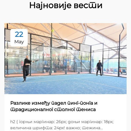
Најновије вести
22
May
Разлике између падел пинг-понга и
традиционалног столног тениса
h2 { горњи маргинар: 26px; доњи маргинар: 18px;
величина шрифта: 24px! важно; тежина