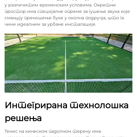
у различитим временским условима. Окретни
простор има специјалне опреме за гушење звука које
смањују преношење буке у околна подручја, што га
чини идеалним за урбане инсталације.
Интегрирана технолошка
решења
Тенис на кинеском падолном терену има