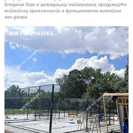
бледење боје и деградацију материјала, продужујући
естетску привлачност и функционални животни
век двора.