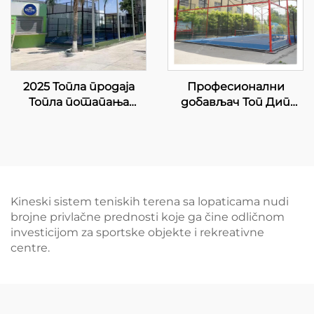
2025 Топла продаја
Професионални
Топла потапања
добављач Топ Дип
галванизована цевка 8
Галванизовани Падел
ЛЕД лампа Једини
Тенис Корт Са Канопи
панорамски Купи
Премиум Квалитет
Падел Корт 20м*6м
На отвореном
Падел Корт Једини
Панорамски Падел
Падел Корт 004
Корт Кров 006
Kineski sistem teniskih terena sa lopaticama nudi
brojne privlačne prednosti koje ga čine odličnom
investicijom za sportske objekte i rekreativne
centre.