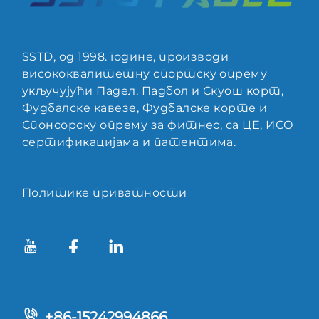
SSTD, од 1998. године, производи
висококвалитетну спортску опрему
укључујући Падел, Падбол и Скуош корт,
Фудбалске кавезе, Фудбалске корте и
Спонсорску опрему за фитнес, са ЦЕ, ИСО
сертификацијама и патентима.
Политике приватности
+86-15242994866