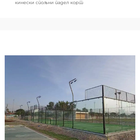
кинески спољни падел корт