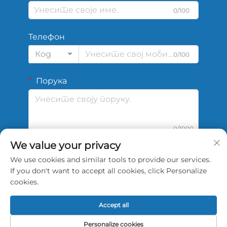
0/100
Телефон
Код
0/100
Порука
0/1000
We value your privacy
We use cookies and similar tools to provide our services.
Подај
If you don't want to accept all cookies, click Personalize
cookies.
Accept all
Ауторско право © 2026 Кина Шенгши Спортс
Personalize cookies