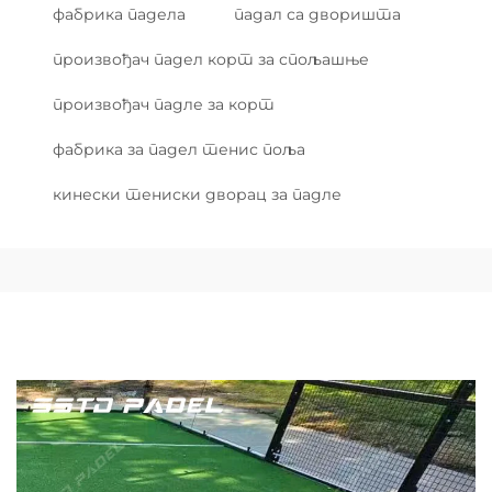
фабрика падела
падал са дворишта
произвођач падел корт за спољашње
произвођач падле за корт
фабрика за падел тенис поља
кинески тениски дворац за падле