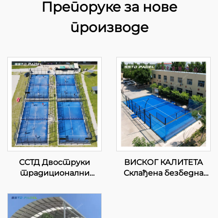
Препоруке за нове
производе
ССТД Двоструки
ВИСКОГ КАЛИТЕТА
традиционални
Склађена безбедна
падел Тенис Корт
спортска опрема
добављач ВПТ ЛЕД
панорамски суд падел
Светло Класично
тенис падел суд 2024
Стружно Падел Тенис
Одличан дизајн