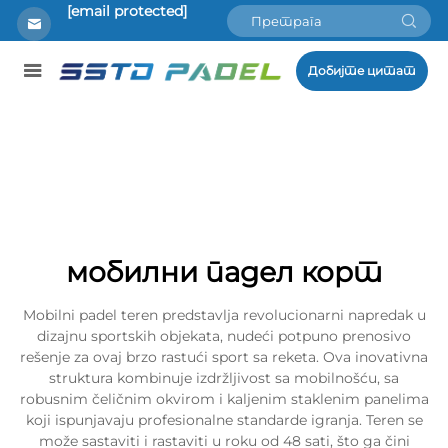
[email protected]
Добијте цитат
мобилни падел корт
Mobilni padel teren predstavlja revolucionarni napredak u
dizajnu sportskih objekata, nudeći potpuno prenosivo
rešenje za ovaj brzo rastući sport sa reketa. Ova inovativna
struktura kombinuje izdržljivost sa mobilnošću, sa
robusnim čeličnim okvirom i kaljenim staklenim panelima
koji ispunjavaju profesionalne standarde igranja. Teren se
može sastaviti i rastaviti u roku od 48 sati, što ga čini