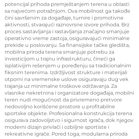
potencijal prihoda premještanjem terena u oblasti
sa najvećom potražnjom. Ova mobilnost ga takođe
čini savršenim za događaje, turnire i promotivne
aktivnosti, stvarajući raznovrsne izvore prihoda. Brz
proces sastavljanja i rastavljanja značajno smanjuje
operativno vreme zastoja, osiguravajući minimalne
prekide u poslovanju. Sa finansijske tačke gledišta,
mobilna priroda terena smanjuje potrebu za
investicijom u trajnu infrastrukturu, čineći ga
isplativijim rešenjem u poređenju sa tradicionalnim
fiksnim terenima. Izdržljivost strukture i materijali
otporni na vremenske uslove osiguravaju dug vek
trajanja uz minimalne troškove održavanja. Za
vlasnike nekretnina i organizatore događaja, mobilni
teren nudi mogućnost da privremeno pretvore
nedovoljno korišćene prostore u profitabilne
sportske objekte. Profesionalna konstrukcija terena
osigurava zadovoljstvo i sigurnost igrača, dok njegov
moderni dizajn privlači i ozbiljne sportiste i
rekreativne igrače. Pored toga, modularna priroda