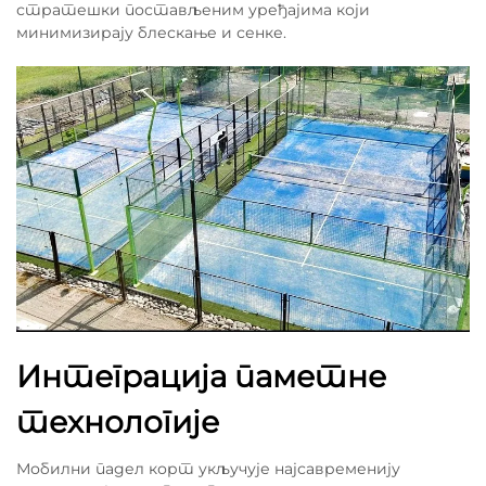
стратешки постављеним уређајима који
минимизирају блескање и сенке.
Интеграција паметне
технологије
Мобилни падел корт укључује најсавременију