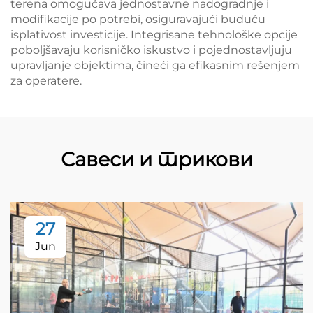
terena omogućava jednostavne nadogradnje i
modifikacije po potrebi, osiguravajući buduću
isplativost investicije. Integrisane tehnološke opcije
poboljšavaju korisničko iskustvo i pojednostavljuju
upravljanje objektima, čineći ga efikasnim rešenjem
za operatere.
Савеси и трикови
27
Jun