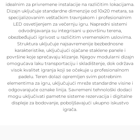
idealnim za privremene instalacije na različitim lokacijama.
Dizajn uključuje standardne dimenzije od 10x20 metara, sa
specijalizovanim veštačkim travnjakom i profesionalnim
LED osvetljenjem za večernju igru. Napredni sistemi
odvodnjavanja su integrisani u površinu terena,
obezbeđujući igrivost u različitim vremenskim uslovima.
Struktura uključuje najsavremenije bezbednosne
karakteristike, uključujući ojačane staklene panele i
površine koje sprečavaju klizanje. Njegov modularni dizajn
omogućava laku transportaciju i skladištenje, dok održava
visok kvalitet igranja koji se očekuje u profesionalnom
padelu. Teren dolazi opremljen svim potrebnim
elementima za igru, uključujući mreže standardne visine i
odgovarajuće oznake linija. Savremeni tehnološki dodaci
mogu uključivati pametne sisteme rezervacija i digitalne
displeje za bodovanje, poboljšavajući ukupno iskustvo
igrača.