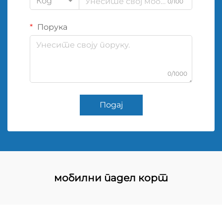
Код
0/100
Порука
0/1000
Подај
мобилни падел корт