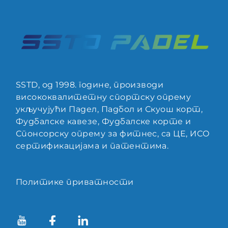
SSTD, од 1998. године, производи
висококвалитетну спортску опрему
укључујући Падел, Падбол и Скуош корт,
Фудбалске кавезе, Фудбалске корте и
Спонсорску опрему за фитнес, са ЦЕ, ИСО
сертификацијама и патентима.
Политике приватности