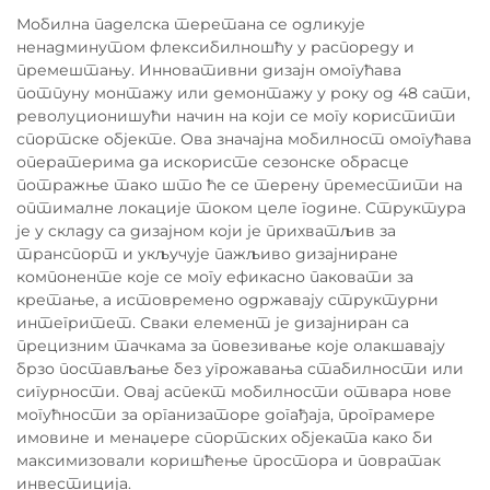
Мобилна паделска теретана се одликује
ненадминутом флексибилношћу у распореду и
премештању. Инновативни дизајн омогућава
потпуну монтажу или демонтажу у року од 48 сати,
револуционишући начин на који се могу користити
спортске објекте. Ова значајна мобилност омогућава
оператерима да искористе сезонске обрасце
потражње тако што ће се терену преместити на
оптималне локације током целе године. Структура
је у складу са дизајном који је прихватљив за
транспорт и укључује пажљиво дизајниране
компоненте које се могу ефикасно паковати за
кретање, а истовремено одржавају структурни
интегритет. Сваки елемент је дизајниран са
прецизним тачкама за повезивање које олакшавају
брзо постављање без угрожавања стабилности или
сигурности. Овај аспект мобилности отвара нове
могућности за организаторе догађаја, програмере
имовине и менаџере спортских објеката како би
максимизовали коришћење простора и повратак
инвестиција.