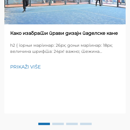
Како изабрати прави дизајн паделске кане
h2 { горњи маргинар: 26px; доњи маргинар: 18px;
величина шрифта: 24px! важно; тежина
шрифта: 600; висина редова: нормална; } h3 {
горњи маргинар: 26px; доњи маргинар: 18px;
PRIKAŽI VIŠE
величина шрифта: 20px!