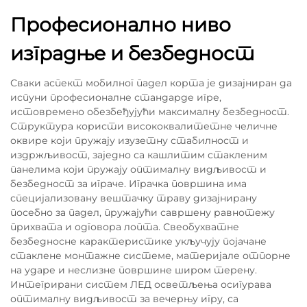
Професионално ниво
изградње и безбедност
Сваки аспект мобилног падел корта је дизајниран да
испуни професионалне стандарде игре,
истовремено обезбеђујући максималну безбедност.
Структура користи висококвалитетне челичне
оквире који пружају изузетну стабилност и
издржљивост, заједно са кашлитим стакленим
панелима који пружају оптималну видљивост и
безбедност за играче. Играчка површина има
специјализовану вештачку траву дизајнирану
посебно за падел, пружајући савршену равнотежу
прихвата и одговора лопта. Свеобухватне
безбедносне карактеристике укључују појачане
стаклене монтажне системе, материјале отпорне
на ударе и неслизне површине широм терену.
Интегрирани систем ЛЕД осветљења осигурава
оптималну видљивост за вечерњу игру, са