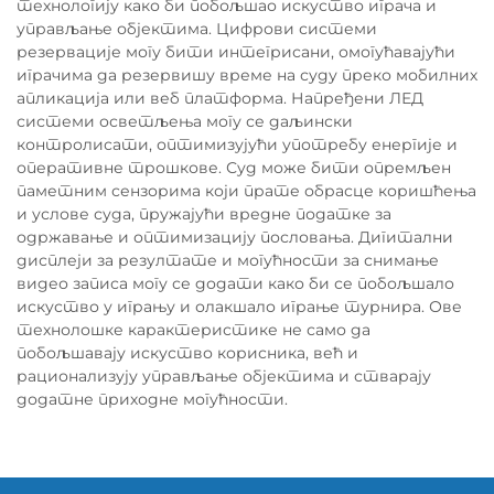
технологију како би побољшао искуство играча и
управљање објектима. Цифрови системи
резервације могу бити интегрисани, омогућавајући
играчима да резервишу време на суду преко мобилних
апликација или веб платформа. Напређени ЛЕД
системи осветљења могу се даљински
контролисати, оптимизујући употребу енергије и
оперативне трошкове. Суд може бити опремљен
паметним сензорима који прате обрасце коришћења
и услове суда, пружајући вредне податке за
одржавање и оптимизацију пословања. Дигитални
дисплеји за резултате и могућности за снимање
видео записа могу се додати како би се побољшало
искуство у игрању и олакшало играње турнира. Ове
технолошке карактеристике не само да
побољшавају искуство корисника, већ и
рационализују управљање објектима и стварају
додатне приходне могућности.