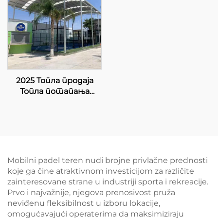
Корт 002
Појавни падел
трибуни 003
2025 Топла продаја
Топла потапања
галванизована цевка 8
ЛЕД лампа Једини
панорамски Купи
Падел Корт 20м*6м
Падел Корт Једини
Падел Корт 004
Mobilni padel teren nudi brojne privlačne prednosti
koje ga čine atraktivnom investicijom za različite
zainteresovane strane u industriji sporta i rekreacije.
Prvo i najvažnije, njegova prenosivost pruža
neviđenu fleksibilnost u izboru lokacije,
omogućavajući operaterima da maksimiziraju