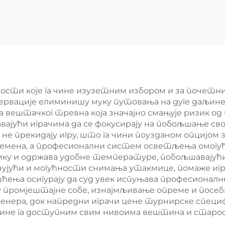
ављач ВПТ ЛЕД
панорамски с
етло Класично
падел тенис п
тружно Падел
суд 2024 Одли
енис Корт 002
дизајн Појав
падел трибуни
сти које га чине изузетним избором и за почетнике
ервације елиминишу муку путовања на дуге даљине
 вештачког тревна која значајно смањује ризик од
ући играчима да се фокусирају на побољшање своје
 не прекидају игру, што га чини поузданом опцијом
емена, а професионални систем осветљења омогућав
ку и одржава удобне температуре, побољшавајући 
ујући и могућности снимања утакмице, помаже игра
ћења осигурају да суд увек испуњава професионалн
промјештајне собе, изнајмљивање опреме и посебн
нера, док напредни играчи цене турнирске специ
чине га доступним свим нивоима вештина и старос