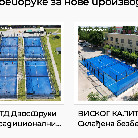
репоруке за нове произво
ТД Двоструки
ВИСКОГ КАЛИТ
адиционални
Склађена безб
дел Тенис Корт
спортска опр