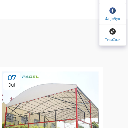
Фејсбук
Тикток
07
0
Jul
Ju