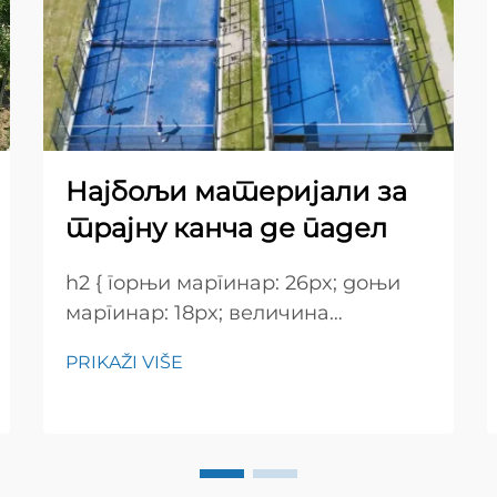
Најбољи материјали за
трајну канча де падел
h2 { горњи маргинар: 26px; доњи
маргинар: 18px; величина
шрифта: 24px! важно; тежина
PRIKAŽI VIŠE
шрифта: 600; висина редова:
нормална; } h3 { горњи маргинар:
26px; доњи маргинар: 18px;
величина шрифта: 20px!