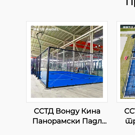
П
ССТД Вонду Кина
СС
Панорамски Падл
тр
Тенис Корт
па