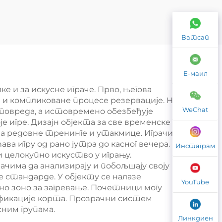
уд
8 ЛЕД лампа Једини
адел
панорамски Купи
Ватсап
чан
Падел Корт 20м*6м
ни
Падел Корт Једини
 003
Падел Корт 004
Е-маил
 и за искусне играче. Прво, његова
 и компликоване процесе резервације. На
WeChat
 повреда, а истовремено обезбеђује
 игре. Дизајн објекта за све временске
 за редовне тренинге и утакмице. Играчи
а игру од рано јутра до касног вечера.
Инстаграм
целокупно искуство у игрању.
чима да анализирају и побољшају своју
е стандарде. У објекту се налазе
YouTube
о зоно за загревање. Почетници могу
фикације корта. Прозрачни систем
ним групама.
Линкдиен