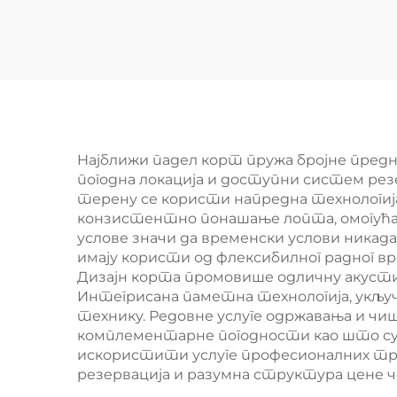
Професионални
доб
Произвођач
Св
Класични Падел
С
Корт Авансивни Тех
Т
за Падел Клуб 001-2
Најближи падел корт пружа бројне предно
погодна локација и доступни систем рез
терену се користи напредна технологија
конзистентно понашање лопта, омогућавај
услове значи да временски услови никада
имају користи од флексибилног радног вр
Дизајн корта промовише одличну акусти
Интегрисана паметна технологија, укључ
технику. Редовне услуге одржавања и чиш
комплементарне погодности као што су 
искористити услуге професионалних тре
резервација и разумна структура цене 