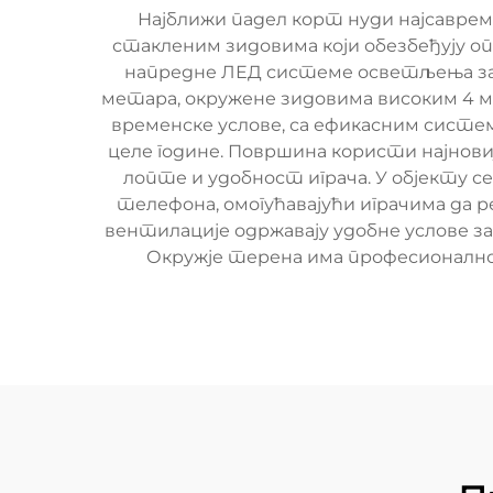
Најближи падел корт нуди најсавре
стакленим зидовима који обезбеђују о
напредне ЛЕД системе осветљења за 
метара, окружене зидовима високим 4 ме
временске услове, са ефикасним систе
целе године. Површина користи најнови
лопте и удобност играча. У објекту 
телефона, омогућавајући играчима да
вентилације одржавају удобне услове за и
Окружје терена има професионал