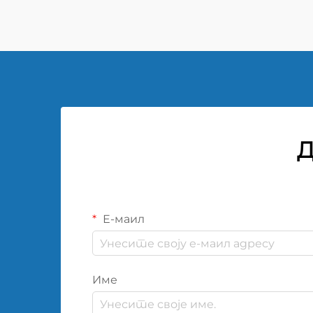
величина шрифта: 20px!
Д
Е-маил
Име