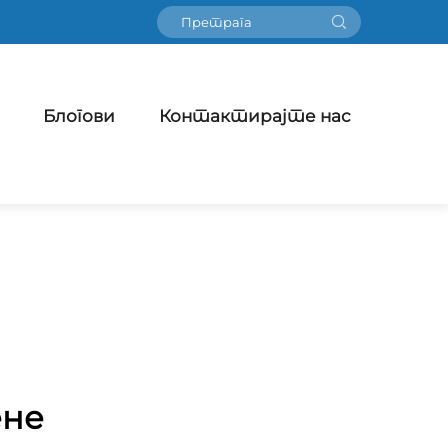
Блогови
Контактирајте нас
ене