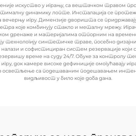
меније искуство у игрању, са вештачком травом пр
птималну динамику лопте. Инсталација се протеж
вечерњу игру. Димензије дворишта се придржавају
тра које комбинују стакло и металну мрежу. Играч
мом дренаже и материјалима отпорним на временск
ју технологију синтетичке траве, посебно дизајнир
се налази и софистициран систем резервације ко
 резервишу време на суду 24/7. Обуке за контрол
гру, док камере високе дефиниције омогућавају игра
но осветљење са подешаваним подешавањем интен
видљивост у било које доба дана.