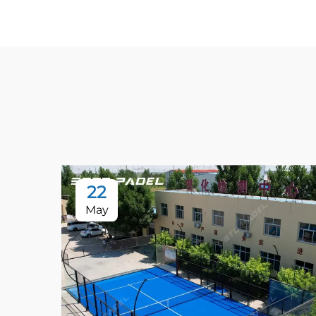
22
May