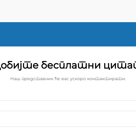
обијте бесплатни цит
Наш представник ће вас ускоро контактирати.