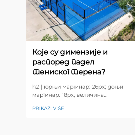
Које су димензије и
распоред падел
тениског терена?
h2 { горњи маргинар: 26px; доњи
маргинар: 18px; величина
шрифта: 24px! важно; тежина
PRIKAŽI VIŠE
шрифта: 600; висина редова:
нормална; } h3 { горњи маргинар:
26px; доњи маргинар: 18px;