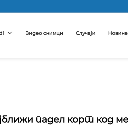
di
Видео снимци
Случаји
Новине
јближи падел корт код м