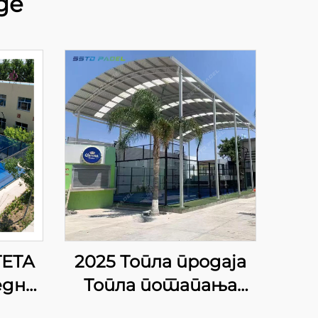
де
ЕТА
2025 Топла продаја
една
Топла потапања
ема
галванизована цевка