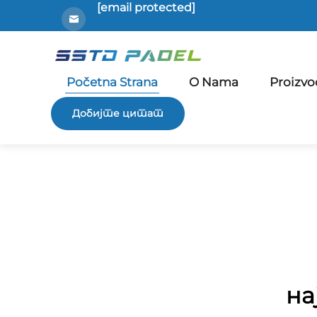
[email protected]
Početna Strana
O Nama
Proizvo
Добијте цитат
на