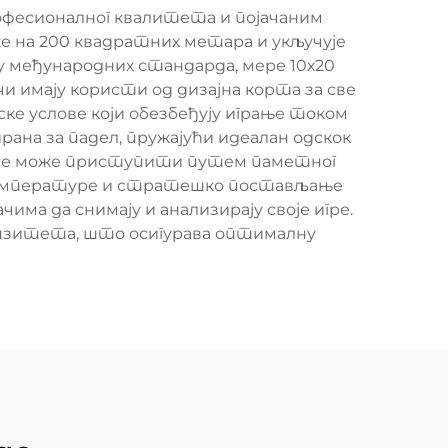
офесионалног квалитета и појачаним
е на 200 квадратних метара и укључује
 међународних стандарда, мере 10х20
и имају користи од дизајна корта за све
е услове који обезбеђују играње током
ана за падел, пружајући идеалан одскок
ји се може приступити путем паметног
у температуре и стратешко постављање
чима да снимају и анализирају своје игре.
зитета, што осигурава оптималну