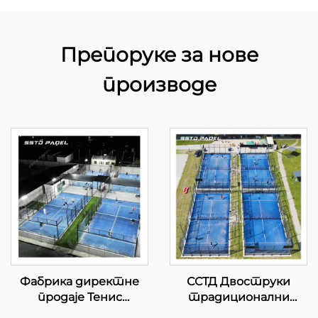
Препоруке за нове
производе
Фабрика директне
ССТД Двоструки
продаје Тенис
традиционални
кортови за паделе у
падел Тенис Корт