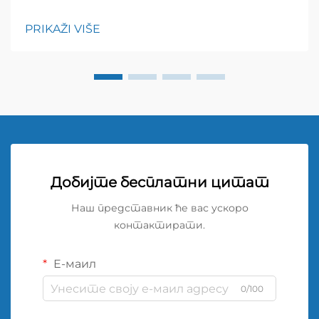
шрифта: 600; висина редова: нормална; } h3 {
горњи маргинар: 26px; доњи маргинар: 18px;
PRIKAŽI VIŠE
величина шрифта: 20px!
Добијте бесплатни цитат
Наш представник ће вас ускоро
контактирати.
Е-маил
0/100