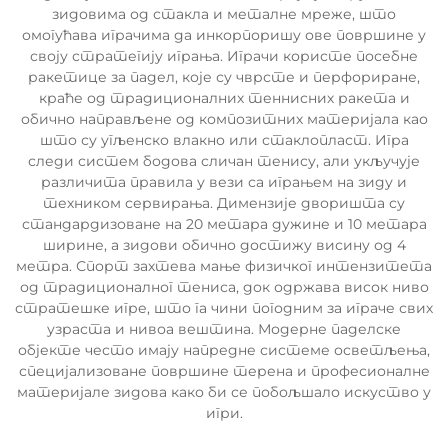
зидовима од стакла и металне мреже, што
омогућава играчима да инкорпоришу ове површине у
своју стратегију играња. Играчи користе посебне
ракетице за падел, које су чврсте и перфориране,
краће од традиционалних теннисних ракета и
обично направљене од композитних материјала као
што су угљенско влакно или стаклопласт. Игра
следи систем бодова сличан тенису, али укључује
различита правила у вези са играњем на зиду и
техником сервирања. Димензије дворишта су
стандардизоване на 20 метара дужине и 10 метара
ширине, а зидови обично достижу висину од 4
метра. Спорт захтева мање физичког интензитета
од традиционалног тениса, док одржава висок ниво
стратешке игре, што га чини погодним за играче свих
узраста и нивоа вештина. Модерне паделске
објекте често имају напредне системе осветљења,
специјализоване површине терена и професионалне
материјале зидова како би се побољшало искуство у
игри.