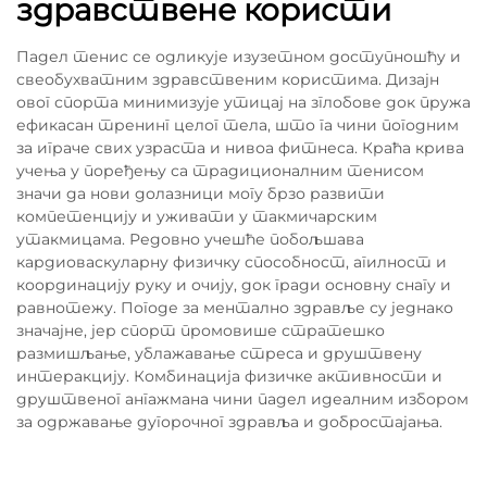
здравствене користи
Падел тенис се одликује изузетном доступношћу и
свеобухватним здравственим користима. Дизајн
овог спорта минимизује утицај на зглобове док пружа
ефикасан тренинг целог тела, што га чини погодним
за играче свих узраста и нивоа фитнеса. Краћа крива
учења у поређењу са традиционалним тенисом
значи да нови долазници могу брзо развити
компетенцију и уживати у такмичарским
утакмицама. Редовно учешће побољшава
кардиоваскуларну физичку способност, агилност и
координацију руку и очију, док гради основну снагу и
равнотежу. Погоде за ментално здравље су једнако
значајне, јер спорт промовише стратешко
размишљање, ублажавање стреса и друштвену
интеракцију. Комбинација физичке активности и
друштвеног ангажмана чини падел идеалним избором
за одржавање дугорочног здравља и добростајања.