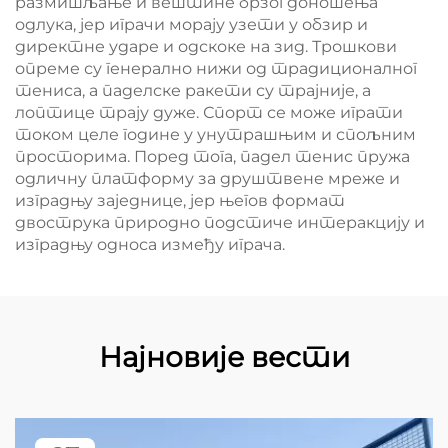
размишљање и вештине брзог доношења
одлука, јер играчи морају узети у обзир и
директне ударе и одскоке на зид. Трошкови
опреме су генерално нижи од традиционалног
тениса, а паделске ракети су трајније, а
лоптице трају дуже. Спорт се може играти
током целе године у унутрашњим и спољним
просторима. Поред тога, падел тенис пружа
одличну платформу за друштвене мреже и
изградњу заједнице, јер његов формат
двострука природно подстиче интеракцију и
изградњу односа између играча.
Најновије вести