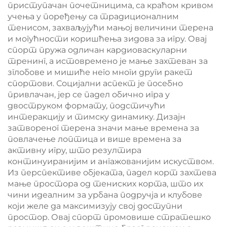
приступачан почетницима, са краћом кривом
учења у поређењу са традиционалним
тенисом, захваљујући мањој величини терена
и могућности коришћења зидова за игру. Овај
спорт пружа одличан кардиоваскуларни
тренинг, а истовремено је мање захтеван за
зглобове и мишиће него многи други ракет
спортови. Социјални аспект је посебно
привлачан, јер се падел обично игра у
двоструком формату, подстичући
интеракцију и тимску динамику. Дизајн
затвореног терена значи мање времена за
повлачење лоптица и више времена за
активну игру, што резултира
континуиранијим и ангажованијим искуством.
Из перспективе објеката, падел корт захтева
мање простора од тениских корта, што их
чини идеалним за урбана подручја и клубове
који желе да максимизују свој доступни
простор. Овај спорт промовише стратешко