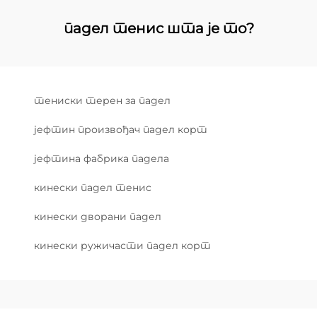
падел тенис шта је то?
тениски терен за падел
јефтин произвођач падел корт
јефтина фабрика падела
кинески падел тенис
кинески дворани падел
кинески ружичасти падел корт