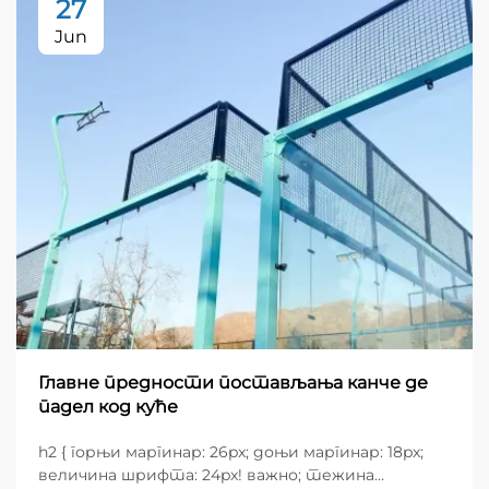
27
Jun
Главне предности постављања канче де
падел код куће
h2 { горњи маргинар: 26px; доњи маргинар: 18px;
величина шрифта: 24px! важно; тежина