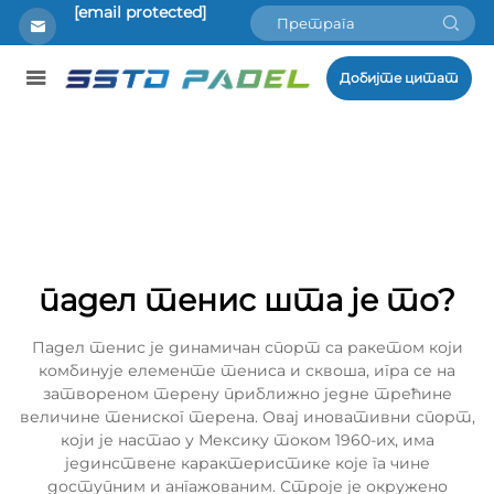
[email protected]
Добијте цитат
падел тенис шта је то?
Падел тенис је динамичан спорт са ракетом који
комбинује елементе тениса и сквоша, игра се на
затвореном терену приближно једне трећине
величине тениског терена. Овај иновативни спорт,
који је настао у Мексику током 1960-их, има
јединствене карактеристике које га чине
доступним и ангажованим. Строје је окружено