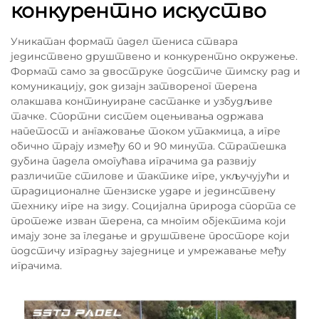
конкурентно искуство
Уникатан формат падел тениса ствара
јединствено друштвено и конкурентно окружење.
Формат само за двоструке подстиче тимску рад и
комуникацију, док дизајн затвореног терена
олакшава континуиране састанке и узбудљиве
тачке. Спортни систем оцењивања одржава
напетост и ангажовање током утакмица, а игре
обично трају између 60 и 90 минута. Стратешка
дубина падела омогућава играчима да развију
различите стилове и тактике игре, укључујући и
традиционалне тензиске ударе и јединствену
технику игре на зиду. Социјална природа спорта се
протеже изван терена, са многим објектима који
имају зоне за гледање и друштвене просторе који
подстичу изградњу заједнице и умрежавање међу
играчима.