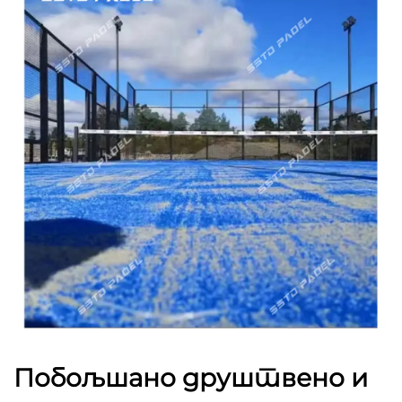
Побољшано друштвено и