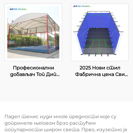
затвореном
добављач ВПТ ЛЕД
простору
Светло Класично
Најпродаванији
Стружно Падел Тенис
оптни панорамски
Корт 002
паделни корт 001-3
Професионални
2025 Нови стил
добављач Топ Дип
Фабрична цена Сви
Галванизовани Падел
дрвени под оштрено
Тенис Корт Са Канопи
стакло Унутрани
Премиум Квалитет
сквош дворач за двоје
На отвореном
Панорамски Падел
Корт Кров 006
Падел тенис нуди многе предности које су
допринеле његовом брзо растућем
популарности широм света. Прво, изузетно је