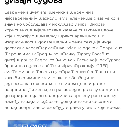
дизајн судова
Савремени пчелићи тениски терен има
најсавременију технологију и елементе дизајна који
значајно побољшавају искуство у игри. Зидови
користе специјализоване камене стаклене плоче
које пружају оптималну транспарентност и
издржљивост, док метални мреже секције нуде
доследне карактеристика куглица одскок. Површина
терена има напредну вештачку траву посебно
дизајниран за падел, са пуњењем песка који осигурава
правилно одскок лопта и играч тракцију. СЛЕД
системи осветљења су стратешки постављени
како би елиминисали сенке и обезбедили
једноставан осветљење широм целе играчке
површине. Димензије и распоред корта су прецизно
дизајнирани да би створили савршену равнотежу
између напада и одбране, док дренажни системи
испод површине обезбеђују играње у било које време.