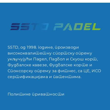
SSTD, од 1998. године, производи
висококвалитетну спортску опрему
укључујући Падел, Падбол и Скуош корт,
Фудбалске кавезе, Фудбалске корте и
Спонсорску опрему за фитнес, са ЦЕ, ИСО
сертификацијама и патентима.
Политике приватности