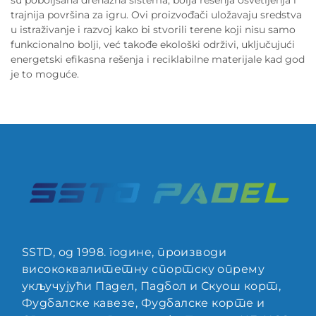
su poboljšana drenažna sistema, bolja rešenja osvetljenja i
trajnija površina za igru. Ovi proizvođači uložavaju sredstva
u istraživanje i razvoj kako bi stvorili terene koji nisu samo
funkcionalno bolji, već takođe ekološki održivi, uključujući
energetski efikasna rešenja i reciklabilne materijale kad god
je to moguće.
SSTD, од 1998. године, производи
висококвалитетну спортску опрему
укључујући Падел, Падбол и Скуош корт,
Фудбалске кавезе, Фудбалске корте и