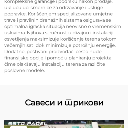
kompleksne garancije i podršku nakon prodaje,
uključujući smernice za održavanje i usluge
popravke. Korišćenjem specijalizovane umjetne
trave i pravilnih drenažnih sistema osigurava se
optimalna igračka situacija neovisno o vremenskim
uslovima. Njihova stručnost u dizajnu i instalaciji
osvetljenja maksimizuje korišćenje terena tokom
večernjih sati dok minimizuje potrošnju energije.
Dodatno, poštivani proizvođači često nude
finansijske opcije i pomoć u planiranju projekta,
čime olakšavaju instalaciju terena za različite
poslovne modele.
Савеси и трикови