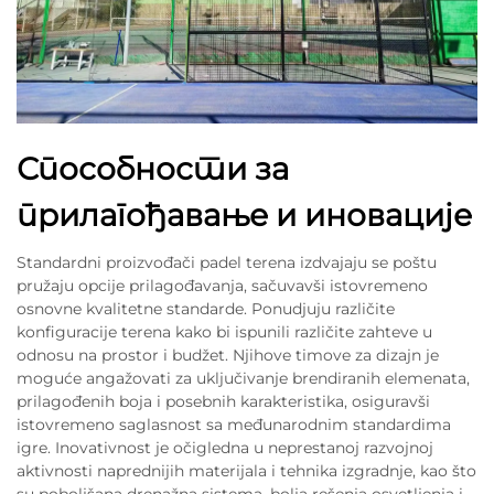
Способности за
прилагођавање и иновације
Standardni proizvođači padel terena izdvajaju se poštu
pružaju opcije prilagođavanja, sačuvavši istovremeno
osnovne kvalitetne standarde. Ponudjuju različite
konfiguracije terena kako bi ispunili različite zahteve u
odnosu na prostor i budžet. Njihove timove za dizajn je
moguće angažovati za uključivanje brendiranih elemenata,
prilagođenih boja i posebnih karakteristika, osiguravši
istovremeno saglasnost sa međunarodnim standardima
igre. Inovativnost je očigledna u neprestanoj razvojnoj
aktivnosti naprednijih materijala i tehnika izgradnje, kao što