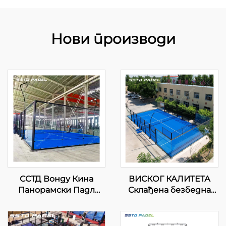
Нови производи
ССТД Вонду Кина
ВИСКОГ КАЛИТЕТА
Панорамски Падл
Склађена безбедна
Тенис Корт
спортска опрема
Професионални
панорамски суд падел
Произвођач Класични
тенис падел суд 2024