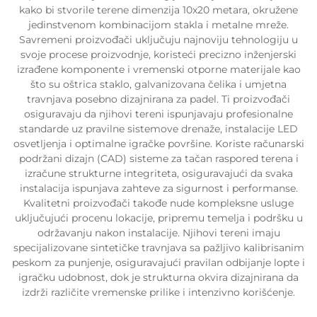
kako bi stvorile terene dimenzija 10x20 metara, okružene
jedinstvenom kombinacijom stakla i metalne mreže.
Savremeni proizvođači uključuju najnoviju tehnologiju u
svoje procese proizvodnje, koristeći precizno inženjerski
izrađene komponente i vremenski otporne materijale kao
što su oštrica staklo, galvanizovana čelika i umjetna
travnjava posebno dizajnirana za padel. Ti proizvođači
osiguravaju da njihovi tereni ispunjavaju profesionalne
standarde uz pravilne sistemove drenaže, instalacije LED
osvetljenja i optimalne igračke površine. Koriste računarski
podržani dizajn (CAD) sisteme za tačan raspored terena i
izračune strukturne integriteta, osiguravajući da svaka
instalacija ispunjava zahteve za sigurnost i performanse.
Kvalitetni proizvođači takođe nude kompleksne usluge
uključujući procenu lokacije, pripremu temelja i podršku u
održavanju nakon instalacije. Njihovi tereni imaju
specijalizovane sintetičke travnjava sa pažljivo kalibrisanim
peskom za punjenje, osiguravajući pravilan odbijanje lopte i
igračku udobnost, dok je strukturna okvira dizajnirana da
izdrži različite vremenske prilike i intenzivno korišćenje.