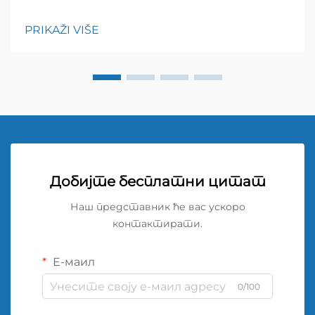
шрифта: 600; висина редова: нормална; } h3 {
горњи маргинар: 26px; доњи маргинар: 18px;
PRIKAŽI VIŠE
величина шрифта: 20px!
Добијте бесплатни цитат
Наш представник ће вас ускоро
контактирати.
Е-маил
0/100