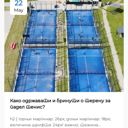
22
May
Како одржавати и бринути о терену за
падел тенис?
h2 { горњи маргинар: 26px; доњи маргинар: 18px;
величина шрифта: 24px! важно; тежина