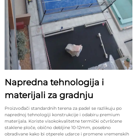
Napredna tehnologija i
materijali za gradnju
Proizvođači standardnih terena za padel se razlikuju po
naprednoj tehnologiji konstrukcije i odabiru premium
materijala. Koriste visokokvalitetne termički očvršćene
staklene ploče, obično debljine 10-12mm, posebno
obradivane kako bi otperele udarce i promene vremenskih