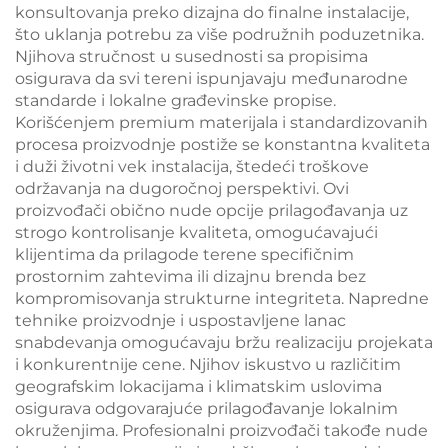
konsultovanja preko dizajna do finalne instalacije,
što uklanja potrebu za više podružnih poduzetnika.
Njihova stručnost u susednosti sa propisima
osigurava da svi tereni ispunjavaju međunarodne
standarde i lokalne građevinske propise.
Korišćenjem premium materijala i standardizovanih
procesa proizvodnje postiže se konstantna kvaliteta
i duži životni vek instalacija, štedeći troškove
održavanja na dugoročnoj perspektivi. Ovi
proizvođači obično nude opcije prilagođavanja uz
strogo kontrolisanje kvaliteta, omogućavajući
klijentima da prilagode terene specifičnim
prostornim zahtevima ili dizajnu brenda bez
kompromisovanja strukturne integriteta. Napredne
tehnike proizvodnje i uspostavljene lanac
snabdevanja omogućavaju bržu realizaciju projekata
i konkurentnije cene. Njihov iskustvo u različitim
geografskim lokacijama i klimatskim uslovima
osigurava odgovarajuće prilagođavanje lokalnim
okruženjima. Profesionalni proizvođači takođe nude