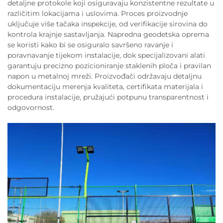
detaljne protokole koji osiguravaju konzistentne rezultate u
različitim lokacijama i uslovima. Proces proizvodnje
uključuje više tačaka inspekcije, od verifikacije sirovina do
kontrola krajnje sastavljanja. Napredna geodetska oprema
se koristi kako bi se osiguralo savršeno ravanje i
poravnavanje tijekom instalacije, dok specijalizovani alati
garantuju precizno pozicioniranje staklenih ploča i pravilan
napon u metalnoj mreži. Proizvođači održavaju detaljnu
dokumentaciju merenja kvaliteta, certifikata materijala i
procedura instalacije, pružajući potpunu transparentnost i
odgovornost.