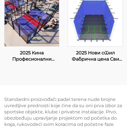
Падел Корт
Одличан дизајн
Авансивни Тех за
Појавни падел
Падел Клуб 001-2
трибуни 003
2025 Кина
2025 Нови стил
Професионални
Фабрична цена Сви
произвођач и
дрвени под оштрено
извозник Падбол
стакло Унутрани
корт Величина 10 *
сквош дворач за двоје
6М Нудите стабилну
и поуздану површину
за игру 005
Standardni proizvođači padel terena nude brojne
uvredljive prednosti koje čine da su oni prva izbor za
sportske objekte, klube i privatne instalacije. Prvo,
obezbeđuju upravljanje projektom od početka do
kraja, rukovodeći svim koracima od početne faze