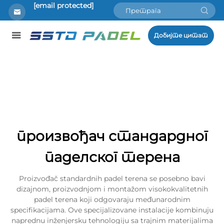
[email protected]
Добијте цитат
произвођач стандардног
паделског терена
Proizvođač standardnih padel terena se posebno bavi
dizajnom, proizvodnjom i montažom visokokvalitetnih
padel terena koji odgovaraju međunarodnim
specifikacijama. Ove specijalizovane instalacije kombinuju
naprednu inženjersku tehnologiju sa trajnim materijalima