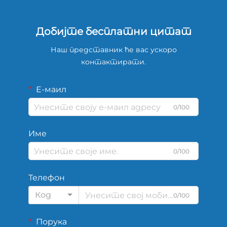
Добијте бесплатни цитат
Наш представник ће вас ускоро
контактирати.
Е-маил
0/100
Име
0/100
Телефон
Код
0/100
Порука