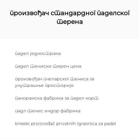
произвођач стандардног паделског
терена
падел једнострана
падел тениски терен цена
произвођач пчеларског тениса за
унутрашње просторије
панорамска фабрика за падел корт
падл тенис индор фабрика
kineski proizvođač privatnih igraonica za padel