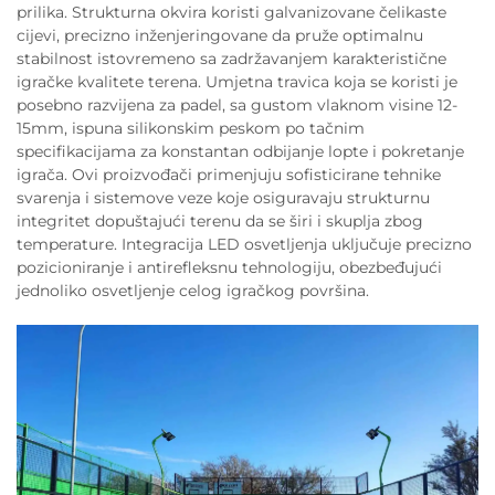
prilika. Strukturna okvira koristi galvanizovane čelikaste
cijevi, precizno inženjeringovane da pruže optimalnu
stabilnost istovremeno sa zadržavanjem karakteristične
igračke kvalitete terena. Umjetna travica koja se koristi je
posebno razvijena za padel, sa gustom vlaknom visine 12-
15mm, ispuna silikonskim peskom po tačnim
specifikacijama za konstantan odbijanje lopte i pokretanje
igrača. Ovi proizvođači primenjuju sofisticirane tehnike
svarenja i sistemove veze koje osiguravaju strukturnu
integritet dopuštajući terenu da se širi i skuplja zbog
temperature. Integracija LED osvetljenja uključuje precizno
pozicioniranje i antirefleksnu tehnologiju, obezbeđujući
jednoliko osvetljenje celog igračkog površina.