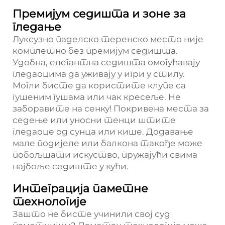
Премијум седишта и зоне за
гледање
Луксузно паделско теренско место није
комплетно без премијум седишта.
Удобна, елегантна седишта омогућавају
гледаоцима да уживају у игри у стилу.
Могли бисте да користите клупе са
гушеним гушама или чак кресеље. Не
заборавите на сенку! Покривена места за
седење или уносни тенци штите
гледаоце од сунца или кише. Додавање
мале подијеле или балкона такође може
побољшати искуство, пружајући свима
најбоље седиште у кући.
Интеграција паметне
технологије
Зашто не бисте учинили свој суд