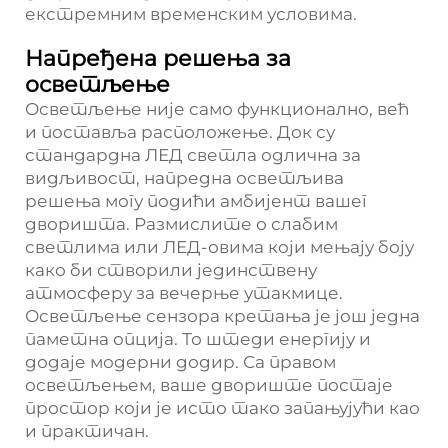
екстремним временским условима.
Напређена решења за
осветљење
Осветљење није само функционално, већ
и поставља расположење. Док су
стандардна ЛЕД светла одлична за
видљивост, напредна осветљива
решења могу подићи амбијент вашег
дворишта. Размислите о слабим
светлима или ЛЕД-овима који мењају боју
како би створили јединствену
атмосферу за вечерње утакмице.
Осветљење сензора кретања је још једна
паметна опција. То штеди енергију и
додаје модерни додир. Са правом
осветљењем, ваше двориште постаје
простор који је исто тако запањујући као
и практичан.