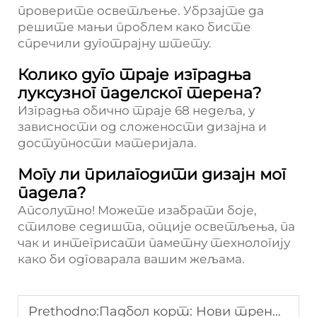
проверите осветљење. Убрзајте да
решите мањи проблем како бисте
спречили дуготрајну штету.
Колико дуго траје изградња
луксузног паделског терена?
Изградња обично траје 68 недеља, у
зависности од сложености дизајна и
доступности материјала.
Могу ли прилагодити дизајн мог
падела?
Апсолутно! Можете изабрати боје,
стилове седишта, опције осветљења, па
чак и интегрисати паметну технологију
како би одговарала вашим жељама.
Prethodno:
Падбол корт: Нови тренд у спортским објектима