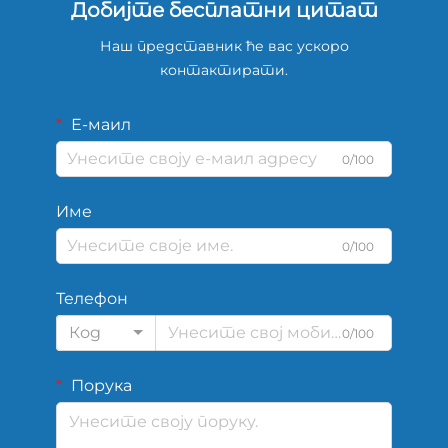
Добијте бесплатни цитат
Наш представник ће вас ускоро
контактирати.
Е-маил
0/100
Име
0/100
Телефон
Код
0/100
Порука