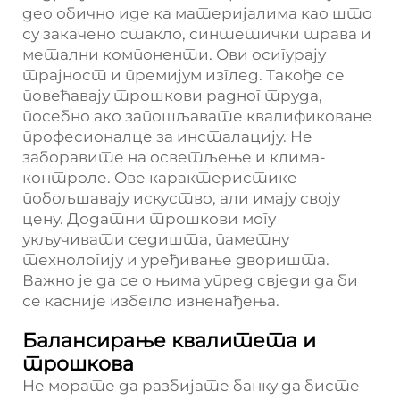
део обично иде ка материјалима као што
су закачено стакло, синтетички трава и
метални компоненти. Ови осигурају
трајност и премијум изглед. Такође се
повећавају трошкови радног труда,
посебно ако запошљавате квалификоване
професионалце за инсталацију. Не
заборавите на осветљење и клима-
контроле. Ове карактеристике
побољшавају искуство, али имају своју
цену. Додатни трошкови могу
укључивати седишта, паметну
технологију и уређивање дворишта.
Важно је да се о њима упред свједи да би
се касније избегло изненађења.
Балансирање квалитета и
трошкова
Не морате да разбијате банку да бисте