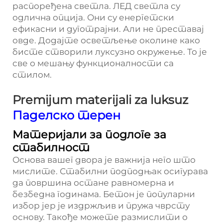
распоређена светла. ЛЕД светла су
одлична опција. Они су енергетски
ефикасни и дуготрајни. Али не преставај
овде. Додајте осветљење околине како
бисте створили луксузно окружење. То је
све о мешању функционалности са
стилом.
Premijum materijali za luksuz
Паделско терен
Материјали за подлоге за
стабилност
Основа вашег двора је важнија него што
мислите. Стабилни подподњак осигурава
да површина остане равномерна и
безбедна годинама. Бетон је популарни
избор јер је издржљив и пружа чврсту
основу. Такође можете размислити о