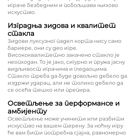
играче безбедним и побољшава њихово
искуство.
Изградња зидова и квалитет
стакла
Зидови луксузног падел корта нису само
бариере, они су део игре.
Висококвалитетно закачено стакло је
неопходан. То је јако, сигурно и пружа јасну
видљивост играчима и гледаоцима.
Стакло треба да буде довољно дебело да
издржи ударац, али не толико дебело да
се осећа тешко или препира.
Осветљење за перформансе и
амбијенту
Осветљење може учинити или разбити
искуство на вашем терену. За ноћну игру
ће вам бити потребна сјајна, равномерно