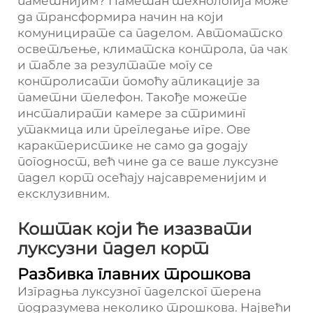
паметнијим? Паметан технологија може
да трансформира начин на који
комуницирате са паделом. Автоматско
осветљење, климатска контрола, па чак
и табле за резултате могу се
контролисати помоћу апликације за
паметни телефон. Такође можете
инсталирати камере за стриминг
утакмица или прегледање игре. Ове
карактеристике не само да додају
погодност, већ чине да се ваше луксузне
падел корт осећају најсавременијим и
ексклузивним.
Коштак који ће изазвати
луксузни падел корт
Разбивка главних трошкова
Изградња луксузног паделског терена
подразумева неколико трошкова. Највећи