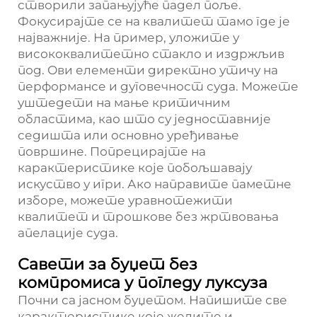
створили запањујуће падел поље.
Фокусирајте се на квалитет тамо где је
најважније. На пример, уложите у
висококвалитетно стакло и издржљив
под. Ови елементи директно утичу на
перформансе и дуговечност суда. Можете
уштедети на мање критичним
областима, као што су једноставније
седишта или основно уређивање
површине. Попрецирајте на
карактеристике које побољшавају
искуство у игри. Ако направите паметне
изборе, можете уравнотежити
квалитет и трошкове без жртвовања
апелације суда.
Савети за буџет без
компромиса у погледу луксуза
Почни са јасном буџетом. Напишите све
карактеристике које желите и