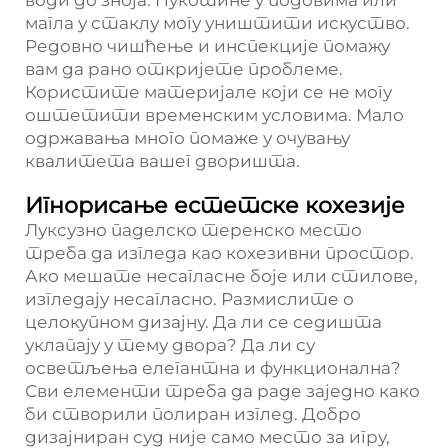
води до зноја. Пукотине у подовима или
магла у стаклу могу уништити искуство.
Редовно чишћење и инспекције помажу
вам да рано откријете проблеме.
Користите материјале који се не могу
оштетити временским условима. Мало
одржавања много помаже у очувању
квалитета вашег дворишта.
Игнорисање естетске кохезије
Луксузно паделско теренско место
треба да изгледа као кохезивни простор.
Ако мешате несагласне боје или стилове,
изгледају несагласно. Размислите о
целокупном дизајну. Да ли се седишта
уклапају у тему двора? Да ли су
осветљења елегантна и функционална?
Сви елементи треба да раде заједно како
би створили полиран изглед. Добро
дизајниран суд није само место за игру,