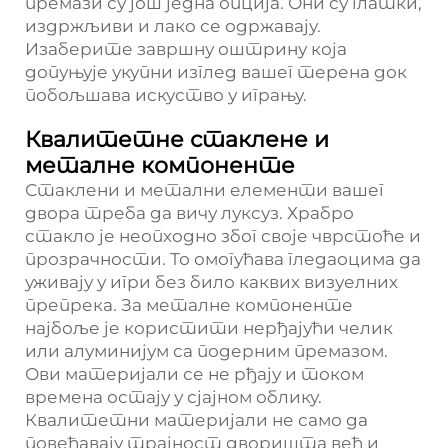
премази су још једна опција. Они су глатки,
издржљиви и лако се одржавају.
Изаберите завршну оштрину која
допуњује укупни изглед вашег терена док
побољшава искуство у игрању.
Квалитетне стаклене и
металне компоненте
Стаклени и метални елементи вашег
двора треба да вичу луксуз. Храбро
стакло је неопходно због своје чврстоће и
прозрачности. То омогућава гледаоцима да
уживају у игри без било каквих визуелних
препрека. За металне компоненте
најбоље је користити нерђајући челик
или алуминијум са подерним премазом.
Ови материјали се не рђају и током
времена остају у сјајном облику.
Квалитетни материјали не само да
повећавају трајност дворишта већ и