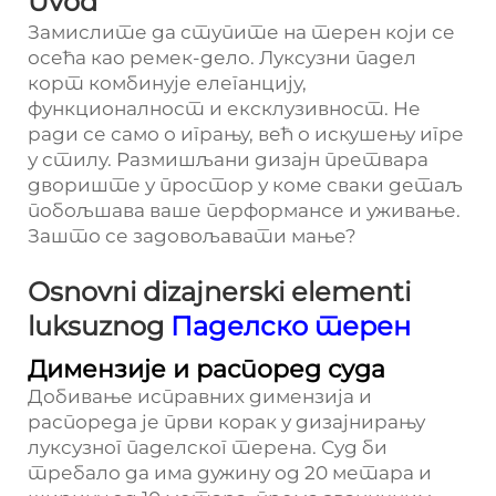
Uvod
Замислите да ступите на терен који се
осећа као ремек-дело. Луксузни падел
корт комбинује елеганцију,
функционалност и ексклузивност. Не
ради се само о игрању, већ о искушењу игре
у стилу. Размишљани дизајн претвара
двориште у простор у коме сваки детаљ
побољшава ваше перформансе и уживање.
Зашто се задовољавати мање?
Osnovni dizajnerski elementi
luksuznog
Паделско терен
Димензије и распоред суда
Добивање исправних димензија и
распореда је први корак у дизајнирању
луксузног паделског терена. Суд би
требало да има дужину од 20 метара и