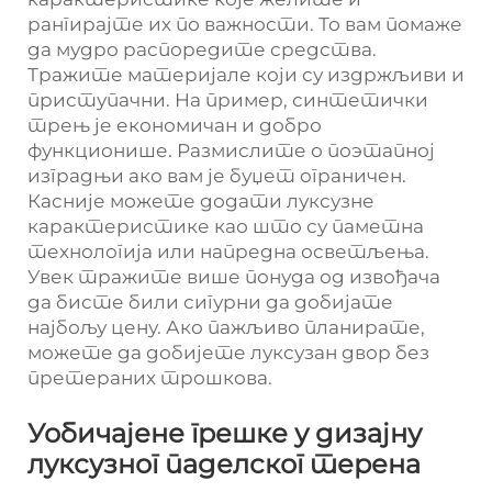
рангирајте их по важности. То вам помаже
да мудро распоредите средства.
Тражите материјале који су издржљиви и
приступачни. На пример, синтетички
трењ је економичан и добро
функционише. Размислите о поэтапној
изградњи ако вам је буџет ограничен.
Касније можете додати луксузне
карактеристике као што су паметна
технологија или напредна осветљења.
Увек тражите више понуда од извођача
да бисте били сигурни да добијате
најбољу цену. Ако пажљиво планирате,
можете да добијете луксузан двор без
претераних трошкова.
Уобичајене грешке у дизајну
луксузног паделског терена