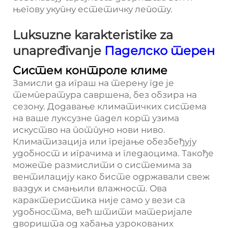
његову укупну естетичку лепоту.
Luksuzne karakteristike za
unapređivanje
Паделско терен
Систем контроле климе
Замисли да играш на терену где је
температура савршена, без обзира на
сезону. Додавање климатичких система
на ваше луксузне падел корт узима
искуство на потпуно нови ниво.
Климатизација или грејање обезбеђују
удобност и играчима и гледаоцима. Такође
можете размислити о системима за
вентилацију како бисте одржавали свеж
ваздух и смањили влажност. Ова
карактеристика није само у вези са
удобностма, већ штити материјале
дворишта од хабања узрокованих