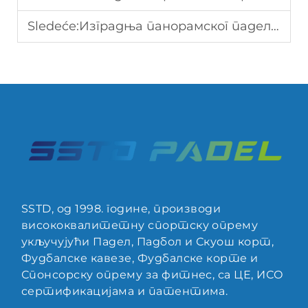
Sledeće:
Изградња панорамског паделског терена: Водич
SSTD, од 1998. године, производи
висококвалитетну спортску опрему
укључујући Падел, Падбол и Скуош корт,
Фудбалске кавезе, Фудбалске корте и
Спонсорску опрему за фитнес, са ЦЕ, ИСО
сертификацијама и патентима.