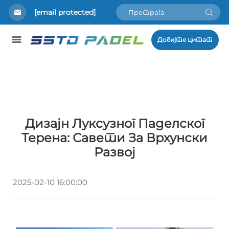
[email protected]
Добијте цитат
Дизајн Луксузног Паделског
Терена: Савети За Врхунски
Развој
2025-02-10 16:00:00