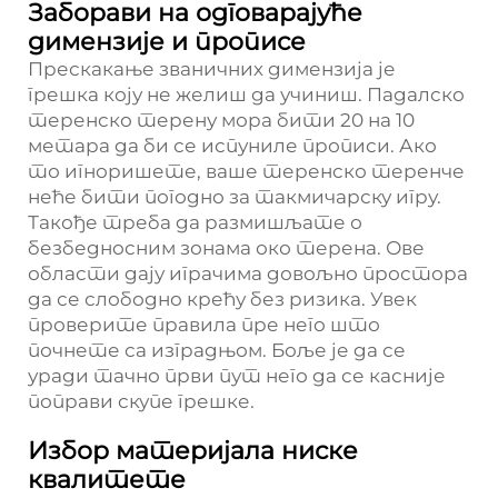
Заборави на одговарајуће
димензије и прописе
Прескакање званичних димензија је
грешка коју не желиш да учиниш. Падалско
теренско терену мора бити 20 на 10
метара да би се испуниле прописи. Ако
то игноришете, ваше теренско теренче
неће бити погодно за такмичарску игру.
Такође треба да размишљате о
безбедносним зонама око терена. Ове
области дају играчима довољно простора
да се слободно крећу без ризика. Увек
проверите правила пре него што
почнете са изградњом. Боље је да се
уради тачно први пут него да се касније
поправи скупе грешке.
Избор материјала ниске
квалитете