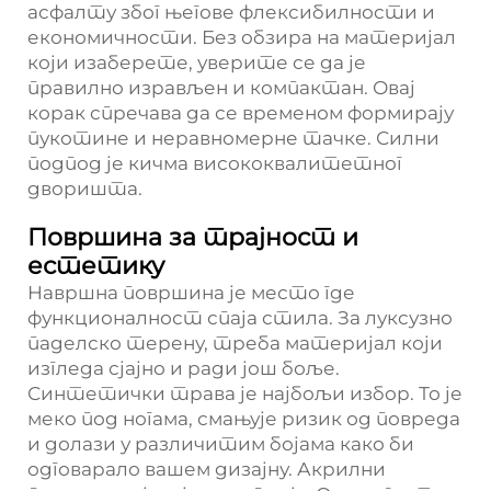
асфалту због његове флексибилности и
економичности. Без обзира на материјал
који изаберете, уверите се да је
правилно изрављен и компактан. Овај
корак спречава да се временом формирају
пукотине и неравномерне тачке. Силни
подпод је кичма висококвалитетног
дворишта.
Површина за трајност и
естетику
Навршна површина је место где
функционалност спаја стила. За луксузно
паделско терену, треба материјал који
изгледа сјајно и ради још боље.
Синтетички трава је најбољи избор. То је
меко под ногама, смањује ризик од повреда
и долази у различитим бојама како би
одговарало вашем дизајну. Акрилни