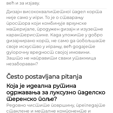
већ и за изјаву.
Дизајн висококвалитетног падел корта
није само у игри. То је о стварању
простора који комбинује врхунске
материјале, продужен дизајн и изузетне
карактеристике. Када уложите у добро
дизајнирано корт, не само да побољшате
своје искуство у игрању, већ додајете
дугорочну вредност својој имовини.
Зашто не направити сваки утакмица
незабораван?
Često postavljana pitanja
Која је идеална рутина
одржавања за луксузно паделско
теренско поље?
Редовно чистите површину, прегледајте
стаклене и металне компоненте и