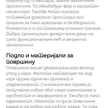
ширину од 10 метара, према званичним
прописима. То обезбеђује фер и пријатан
начин игре. Такође ћете морати
оставити довољно простора око
терена за лако кретање и безбедност.
Размисли и о постављању улазних тачака.
Добро промишљен дизајн чини двор не
само функционалним већ и визуелно
привлачним.
Подло и материјали за
површину
Површина вашег дворишта игра велику
улогу у игри. Желите материјал за под
који пружа одличан прихват и
издржљивост. Синтетички трава је
популарни избор због своје равнотеже у
удобности и перформанси. Такође је лако
одржавати. Уверите се да је површина
равна и да добро апсорбује ударе. То чува