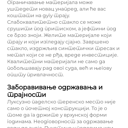
Ограничавање материјала може
уштедети новац унапред, али ће вас
коштати на дугу трају.
Слабоквалитетно стакло се може
срушити под притиском, а јефтини под
се брзо зноји. Желите материјале који
трају и који изгледају сјајно. Завршено
стакло, издржљив синтетички тресак и
метал који се не рђа, вреде инвестиције.
Квалитетни материјали не само да
побољшавају рад овог суда, већ и његову
општу привлачност.
Заборавивање одржавања и
трајности
Луксузно паделско теренско место није
само о почетној конструкцији. То је о
томе да га држите у врхунској форми
годинама. Неодговорност за одржавање